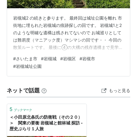
岩槻城2 の続きと参ります。 最終回は城址公園を離れ 市
街地に埋もれた岩槻城の痕跡探しの回です。 岩槻城1と2
のような明確な遺構は残されてないので お城巡りとして
は難易度（マニアック度）マシマシの回です・・ 今回の
散策ルートです。 最後に④の大構の残存遺構まで見学し
ます。 では、本丸の確認から 本丸は足利銀行さんの付近
#
さいたま市
#
岩槻城
#
岩槻区
#
岩槻市
ですね、地名の「本丸」が唯一の目印？ 現在の航空写真
#
岩槻城址公園
では遺構はさっぱり分からないので少し時間を遡りまし
ょう。 こちらは1961～69年頃 少し縄張りのシルエット
が浮かんできました・・・ ちょっと郭の縁を強調します
ネットで話題
もっと見る
適当ですがざっとこんな感じでしょうか、細かい所の間
違いはご容赦を …
5
ブックマーク
＜小田原北条氏の防衛戦（その２０）
＞ 関東の要衝 岩槻城と館林城 探訪 -
歴史ぶらり１人旅