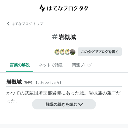
はてなブログ トップ
岩槻城
このタグでブログを書く
言葉の解説
ネットで話題
関連ブログ
岩槻城
(
地理
)
【
いわつきじょう
】
かつての武蔵国埼玉郡岩槻にあった城。
岩槻藩
の藩庁だ
った。
解説の続きを読む