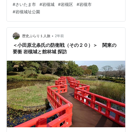
ので今回は「岩槻」で通しますね。 上でも触れました
#
さいたま市
#
岩槻城
#
岩槻区
#
岩槻市
が、今は「さいたま市」の一部ですが、元はここ 岩槻市
#
岩槻城址公園
でした。 浦和と大宮が合併して誕生したのが「さいたま
市」 と 与野と岩槻はセットで無かったことにされる傾向
が強いので 一応触れておきます。 歴史的には浦和や大宮
より岩槻の方が知名度高いですよね（個人の感想です
•
歴史ぶらり１人旅
2年前
が） 当ブログとしては…
＜小田原北条氏の防衛戦（その２０）＞ 関東の
要衝 岩槻城と館林城 探訪