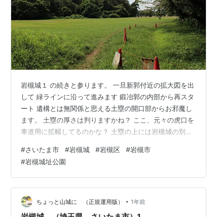
岩槻城１ の続きと参ります。 一旦新郭付近の拡大図を出
して 緑ラインに沿って進みます 鍛冶郭の内部から再スタ
ート 遺構とは無関係と思える土塁の開口部からお邪魔し
ます。 土塁の厚さは判りますかね？ ここ、元々の虎口を
車道用に拡幅してるのかな？ 土塁の上には岩槻城の別名
「白鶴城」の石碑があります。なんとも雅な城名です。
#
さいたま市
#
岩槻城
#
岩槻区
#
岩槻市
さて、岩槻城１ で少し触れた鍛冶郭の角馬出しに戻りま
#
岩槻城址公園
す。 こちらは鍛冶郭から撮影した角馬出し。 馬出し内部
は酷い藪で入れないし全貌も写真では判りません。 補足
すると、幅狭の土橋の先の藪が角馬出しにあたります。
そしてこれが、岩槻城の角馬出しの見所ポイント。 角馬
•
ちょっと山城に （正規運用版）
1年前
出しから城外へ続く土…
岩槻城 （埼玉県 さいたま市）1