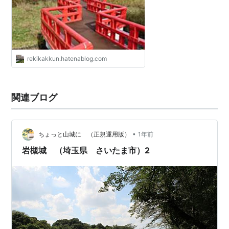
rekikakkun.hatenablog.com
関連ブログ
•
ちょっと山城に （正規運用版）
1年前
岩槻城 （埼玉県 さいたま市）2