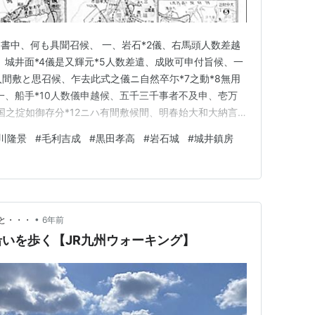
1書中、何も具聞召候、 一、岩石*2儀、右馬頭人数差越
、城井面*4儀是又輝元*5人数差遣、成敗可申付旨候、一
入間敷と思召候、乍去此式之儀ニ自然卒尓*7之動*8無用
一、船手*10人数儀申越候、五千三千事者不及申、壱万
国之掟如御存分*12ニハ有間敷候間、明春始大和大納言
之置目具可被仰付候間、成其意、当年之儀者輝元手柄*14
川隆景
#
毛利吉成
#
黒田孝高
#
岩石城
#
城井鎮房
儀、隆景相動人数壱万五千余差越段、無由断旨聞召候、尚
•
と・・・
6年前
いを歩く【JR九州ウォーキング】