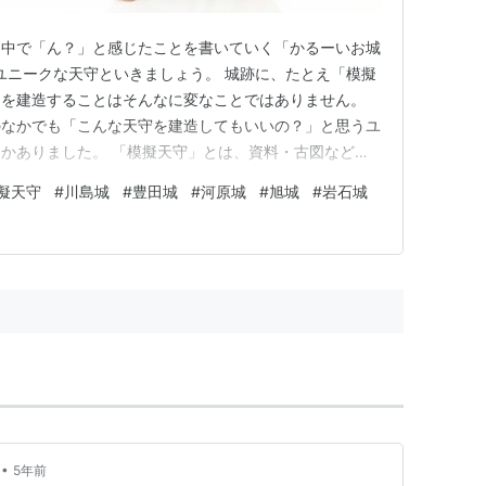
く中で「ん？」と感じたことを書いていく「かるーいお城
はユニークな天守といきましょう。 城跡に、たとえ「模擬
物を建造することはそんなに変なことではありません。
のなかでも「こんな天守を建造してもいいの？」と思うユ
かありました。 「模擬天守」とは、資料・古図などで
の他を目的として建造したものや、実在した建物の旧状を
擬天守
#
川島城
#
豊田城
#
河原城
#
旭城
#
岩石城
天守建築のことです。 では、下の画像をご覧くださ
 画像出典：大阪青山歴史…
•
5年前