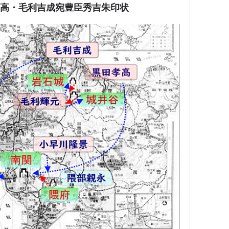
田孝高・毛利吉成宛豊臣秀吉朱印状