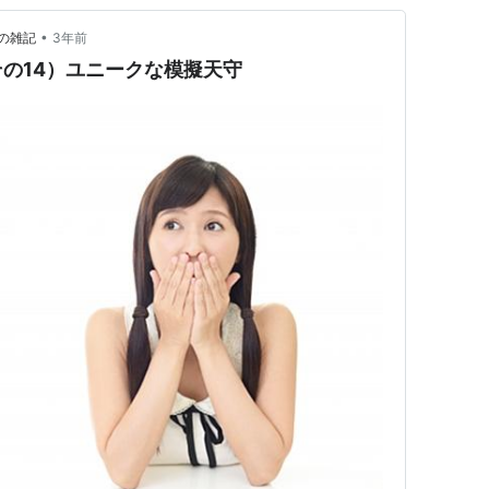
•
の雑記
3年前
の14）ユニークな模擬天守