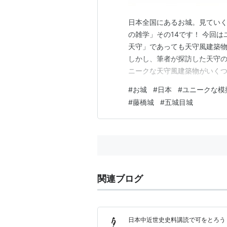
日本全国にあるお城。見てい
の雑学」その14です！ 今回
天守」であっても天守風建築
しかし、筆者が探訪した天守
ニークな天守風建築物がいくつ
確認できない建物を、観光そ
#
お城
#
日本
#
ユニークな模
無視し、あらたな意匠で建てた
#
藤橋城
#
五城目城
い。 大阪青山歴史文学博物館
関連ブログ
日本中近世史史料講読で可をとろう