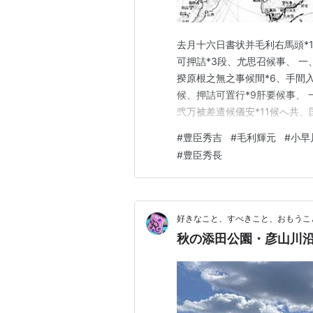
去月十六日書状并毛利右馬頭*
可押詰*3段、尤思召候事、 一
揆原根之無之事候間*6、手間
候、押詰可置行*9肝要候事、 
弐万被差遣候儀安*11候へ共、
*13御人数十万計茂被遣、国
#
豊臣秀吉
#
毛利輝元
#
小早
次第可被仰出候、肥後面*15
#
豊臣秀長
追〻可言上候也、 十一月五…
好きなこと、すべきこと、おもうこ
秋の添田公園・彦山川沿