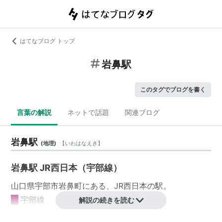
はてなブログ トップ
岩鼻駅
このタグでブログを書く
言葉の解説
ネットで話題
関連ブログ
岩鼻駅
(
地理
)
【
いわはなえき
】
岩鼻駅 JR西日本（宇部線）
山口県
宇部市
岩鼻町
にある、
JR西日本
の駅。
■
宇部線
解説の続きを読む
宇部駅
←「
岩鼻駅
」→
居能駅
−
宇部新川駅
…
新山口