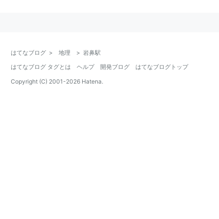
駅
○
リスト
：
駅キーワード
はてなブログ
>
地理
>
岩鼻駅
○
リスト
：
駅つきキーワード
はてなブログ タグとは
ヘルプ
開発ブログ
はてなブログトップ
Copyright (C) 2001-
2026
Hatena.