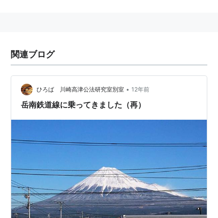
吉原駅
よしわら
ジヤトコ前駅
じやとこまえ
吉原本町駅
よしわらほんちょう
関連ブログ
本吉原駅
ほんよしわら
岳南原田駅
がくなんはらだ
•
ひろば 川崎高津公法研究室別室
12年前
比奈駅
ひな
岳南鉄道線に乗ってきました（再）
岳南富士岡駅
がくなんふじおか
須津駅
すど
神谷駅
かみや
岳南江尾駅
がくなんえのお
○
リスト::鉄道路線