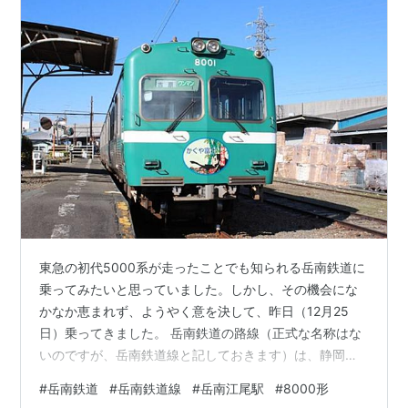
東急の初代5000系が走ったことでも知られる岳南鉄道に
乗ってみたいと思っていました。しかし、その機会にな
かなか恵まれず、ようやく意を決して、昨日（12月25
日）乗ってきました。 岳南鉄道の路線（正式な名称はな
いのですが、岳南鉄道線と記しておきます）は、静岡県
富士市にある東海道本線の吉原駅から北のほうに伸び
#
岳南鉄道
#
岳南鉄道線
#
岳南江尾駅
#
8000形
る、10キロメートル足らずの路線です。元々は貨物輸送