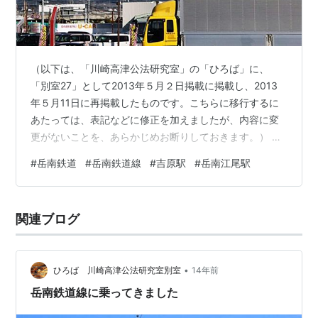
（以下は、「川崎高津公法研究室」の「ひろば」に、
「別室27」として2013年５月２日掲載に掲載し、2013
年５月11日に再掲載したものです。こちらに移行するに
あたっては、表記などに修正を加えましたが、内容に変
更がないことを、あらかじめお断りしておきます。） 自
動車社会、少子高齢化、中心街空洞化、首都圏への一極
#
岳南鉄道
#
岳南鉄道線
#
吉原駅
#
岳南江尾駅
集中、……。 地方のローカル線を囲う状況は、ますます
厳しくなっています。21世紀に入ってから、各地で廃止
に追い込まれる路線が多くなりました。しかも、それは
関連ブログ
中小私鉄に限られていません。大手私鉄でも、たとえば
名鉄の谷汲線、揖斐線、美濃町線、田神線、岐阜市内
線、竹鼻線の一部（江吉良～大須）、三河…
•
ひろば 川崎高津公法研究室別室
14年前
岳南鉄道線に乗ってきました