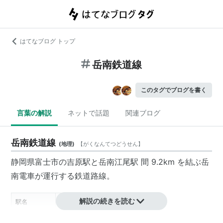
はてなブログ トップ
岳南鉄道線
このタグでブログを書く
言葉の解説
ネットで話題
関連ブログ
岳南鉄道線
(
地理
)
【
がくなんてつどうせん
】
静岡県
富士市
の
吉原駅
と
岳南江尾駅
間 9.2km を結ぶ
岳
南電車
が運行する
鉄道路線
。
解説の続きを読む
駅名
よみ
“えき”は略