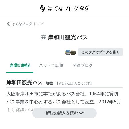
はてなブログ トップ
岸和田観光バス
このタグでブログを書く
言葉の解説
ネットで話題
関連ブログ
岸和田観光バス
(
地理
)
【
きしわだかんこうばす
】
大阪府岸和田市に本社があるバス会社。1954年に貸切
バス事業を中心とするバス会社として設立。2012年5月
より路線バス事業に参入した。
解説の続きを読む