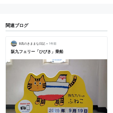
関連ブログ
•
B高のきままな日記
1年前
阪九フェリー「ひびき」乗船