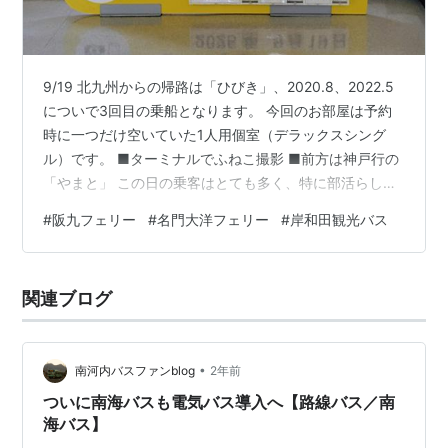
9/19 北九州からの帰路は「ひびき」、2020.8、2022.5
についで3回目の乗船となります。 今回のお部屋は予約
時に一つだけ空いていた1人用個室（デラックスシング
ル）です。 ■ターミナルでふねこ撮影 ■前方は神戸行の
「やまと」 この日の乗客はとても多く、特に部活らしき
（バレーボール？）生徒＆父兄、登山道具を抱えた乗
#
阪九フェリー
#
名門大洋フェリー
#
岸和田観光バス
客、北九ナンバーのバイク＆トライク軍団とさまざまな
方々と一緒です。 まずは瀬戸内航路のライバル名門大洋
フェリーとの比較を少しだけ。 ■1人用個室（デラックス
関連ブログ
シングル） （参考）名門大洋フェリーの1人用個室 お部
屋、名門大洋フェリーにも1人用個室ファーストSがある
のですがあちらは…
•
南河内バスファンblog
2年前
ついに南海バスも電気バス導入へ【路線バス／南
海バス】