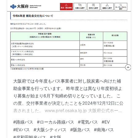
大阪府では今年度もバス事業者に対し脱炭素へ向けた補
助金事業を行っています。 昨年度とは異なり年度初頃よ
り募集が始まり6月下旬締め切りとなっていました。 こ
の度、交付事業者が決定したことを2024年12月12日に公
表されました。 www.pref.osaka.lg.jp 大阪府公式ホーム
ページより引用 今回、近鉄バスが入っていないものの、
#
路線バス
#
ローカル路線バス
#
電気バス
#
EV
同補助金制度を初めて活用するのが南海バスと岸和田観
#
EVバス
#
大阪シティバス
#
阪急バス
#
南海バス
光バスの2社です。 南海バスは堺市内の営業所（堺若し
#
岸和田観光バス
#
大阪