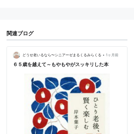
職活動の体験を綴った『クリスタルはきらいよ』
でデビュー．86年に退社し、約１年間、中国・北
京に留学。その後、雑誌や新聞などに、旅や日常
生活をテーマにエッセーを発表。以降15年間で単
関連ブログ
行本・文庫本約70点を出版。軽快なリズムで日常
をさりげなく描くエッセーは、特に30─50代の女
•
どうせ老いるなら〜シニアーゼまるくるみらくる
1ヶ月前
性の共感を誘い、熱心なファンが多い。2001年に
６５歳を越えて～もやもやがスッキリした本
虫垂がん手術を受けた自らの体験をつづった『が
んから始まる』（晶文社）を昨秋刊行し、反響を
呼ぶ。
amazon:岸本葉子