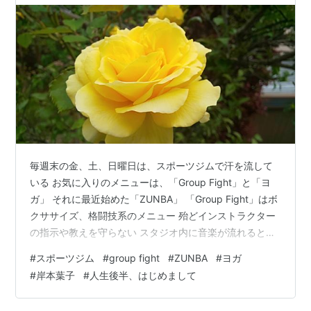
毎週末の金、土、日曜日は、スポーツジムで汗を流して
いる お気に入りのメニューは、「Group Fight」と「ヨ
ガ」 それに最近始めた「ZUNBA」 「Group Fight」はボ
クササイズ、格闘技系のメニュー 殆どインストラクター
の指示や教えを守らない スタジオ内に音楽が流れると体
が自然に動く 自己流で、気ままに踊る全く我儘な生徒だ
#
スポーツジム
#
group fight
#
ZUNBA
#
ヨガ
これが楽しい あまりにもマイペースな僕の動きを見て 先
#
岸本葉子
#
人生後半、はじめまして
日、土曜日担当の若い女性インストラクターに怒られた
「ほらほらそんなに暴れない、今日は人が多いから」 ス