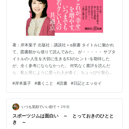
著：岸本葉子 出版社：講談社＋α新書 タイトルに魅かれ
て、図書館から借りて読んでみた。 が・・・・・ サブタ
イトルの-人生を大切に生きる53のヒント-を期待した
が、全く参考にならなかった。 何気なく書評を読んだ
ら、私と同じように思った人が多く、ちょっぴり安心し
た。 ただ、「日記」と「エッセイ」の違いについて書か
#
岸本葉子
#
書くこと
#
読書
#
日記とエッセイ
れた文章は、なるほど、と若干共感はしたものの、表現
がかたくて記憶には残らなかった。 「書くこと」は、お
金がなくても、場所や特別な道具がなくてもできる趣
•
味？で、俳句や短歌でなくても、気軽に始められるもの
いつも笑顔でいい顔で
3年前
だということが伝わってきた。 こういったブログも書く
スポーツジムは面白い ～ とっておきのひとと
ことの一つであり、ひとりを楽しむ準備…
き ～