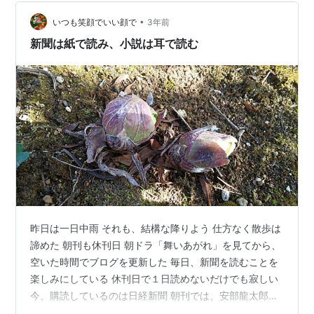
タジオ内は爆笑 それでも僕は全く気にしない いつも通り
に暴れて踊る 呆れられても、真顔で真剣に諭されるま…
•
いつも笑顔でいい顔で
3年前
新聞は紙で読み、小説は耳で読む
昨日は一日中雨 それも、結構な降りよう 仕方なく散歩は
諦めた 朝刊も休刊日 朝ドラ「舞いあがれ」を見てから、
空いた時間でブログを更新した 毎日、新聞を読むことを
楽しみにしている 休刊日で１日読めないだけでも寂しい
今、購読しているのは日経新聞 朝刊では、安部龍太郎さ
んの連載小説「ふりさけ見れば」（西のぼる 画）が面白