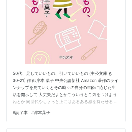
50代、足していいもの、引いていいもの (中公文庫 き
30-21) 作者:岸本 葉子 中央公論新社 Amazon 著作のライ
ンナップを見ていくとその時々の自分の年齢に応じた生
活を開示して 大丈夫だよとかこういうとこ気をつけよう
ねとか 同世代やちょっと上にはあるある感を持たせる あ
まり深刻にならずに年齢に対応する話 良い人でいると 別
#
読了本
#
岸本葉子
にいい顔しているわけじゃないけど良いか嫌かと言った
らちょっと嫌寄りなことをまぁでもいいかと受け入れて
いたらそういう人認定されたらしく最近色々振られてい