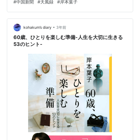
#
中国新聞
#
天風録
#
岸本葉子
衆院解散・総選挙の日程が示され、矛盾を感じる。 コメ
ント 手紙の書き出しでよく使われる季語。岸本葉子さん
は、日常生活を題材にしたエッセイで知られ、特に季語
•
を巧みに使った作品で高く評価されています。彼女のエ
kohakum’s diary
3年前
ッセイは、四季の移ろいを鋭敏に捉え、日常の中に潜む
60歳、ひとりを楽しむ準備-人生を大切に生きる
些細な喜びや感動を繊細に描写すること…
53のヒント-