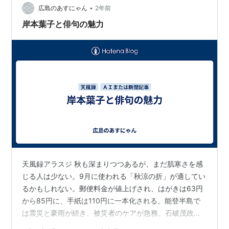
•
る それって全部あなたの都合だよねと思いながら とはい
広島のあすにゃん
2年前
え嫌なら断れば良いんだけど断るほどの理由もない ただ
岸本葉子と俳句の魅力
人の都合…
天風録アラスジ 秋も深まりつつあるが、まだ肌寒さを感
じる人は少ない。9月に使われる「秋涼の折」が適してい
るかもしれない。郵便料金が値上げされ、はがきは63円
から85円に、手紙は110円に一本化される。能登半島で
は震災と豪雨が続き、被災者のケアが急務。石破茂政権
が発足し、復興に向けた補正予算が求められているが、