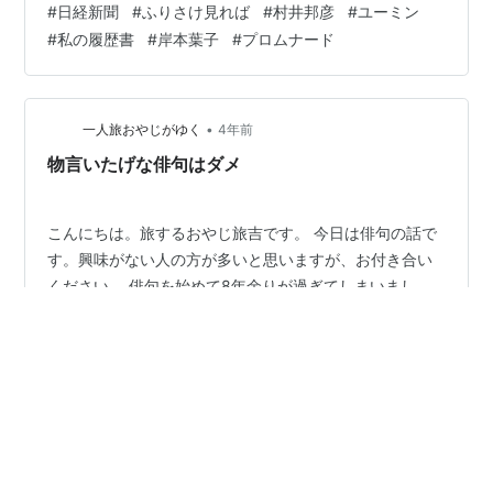
#
日経新聞
#
ふりさけ見れば
#
村井邦彦
#
ユーミン
い 遣唐使の阿倍仲麻呂と吉備真備が主人公 そして、大唐
#
私の履歴書
#
岸本葉子
#
プロムナード
帝国の玄宗皇帝、楊貴妃などが登場する歴史小説で、
今、クライマックスを迎えている 村井邦彦さん（作曲
家・音楽プロデューサー）の「私の履歴書」も興味深い
「私の履歴書」は、政治、経済、文化、スポーツなどの
•
一人旅おやじがゆく
4年前
領域のトップランナーが自らの…
物言いたげな俳句はダメ
こんにちは。旅するおやじ旅吉です。 今日は俳句の話で
す。興味がない人の方が多いと思いますが、お付き合い