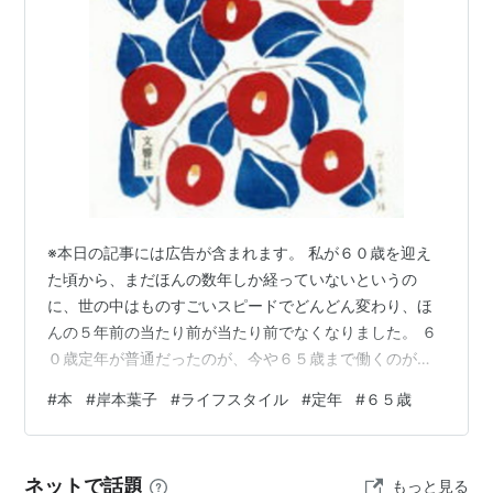
※本日の記事には広告が含まれます。 私が６０歳を迎え
た頃から、まだほんの数年しか経っていないというの
に、世の中はものすごいスピードでどんどん変わり、ほ
んの５年前の当たり前が当たり前でなくなりました。 ６
０歳定年が普通だったのが、今や６５歳まで働くのが主
流となってきただけでなく、７０歳まで、そのままの社
#
本
#
岸本葉子
#
ライフスタイル
#
定年
#
６５歳
員として変わりなく働き続けられる企業も現れ始めた今
日この頃。７０歳を越えても、パートやアルバイトで働
くことも普通になりつつあります。 私が今６０歳を迎え
ネットで話題
もっと見る
ていたとしたら、何の迷いもなく当然のように再雇用の