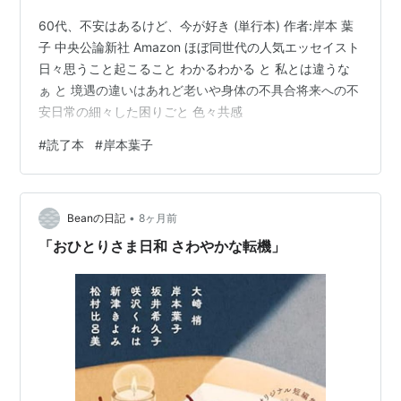
60代、不安はあるけど、今が好き (単行本) 作者:岸本 葉
子 中央公論新社 Amazon ほぼ同世代の人気エッセイスト
日々思うこと起こること わかるわかる と 私とは違うな
ぁ と 境遇の違いはあれど老いや身体の不具合将来への不
安日常の細々した困りごと 色々共感
#
読了本
#
岸本葉子
•
Beanの日記
8ヶ月前
「おひとりさま日和 さわやかな転機」