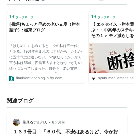
道を歩んでいたのだろうか…。 わたしの場合は、６０歳
以降の新しいＩＤも用意されていたというのに、…
19
16
ブックマーク
ブックマーク
[書評]ちょっと早めの老い支度（岸本
【 エッセイスト岸本
葉子）: 極東ブログ
ぶ・・中高年のステキ
その１＞ モノ減らしを決
hyakuman_amane
「はじめに」をめくると「今の私は五十代」
とある。1961年生まれのはずだから、たしか
に五十代には違いない。52歳だろうか。かく
言う私は55歳。四捨五入すると繰り上がりの
ほうになってしまった。自分も「老い支度」
ではないかと読んでみた。 「はじめに」はこ
finalvent.cocolog-nifty.com
hyakuman-amane.hat
う始まる。 老後が怖い。そう思ったのは三十
になろうとする...
関連ブログ
•
星見るアルパカ
8ヶ月前
１３９冊目 「６０代、不安はあるけど、今が好