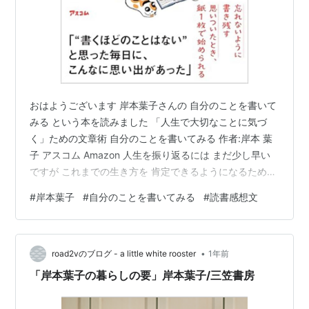
おはようございます 岸本葉子さんの 自分のことを書いて
みる という本を読みました 「人生で大切なことに気づ
く」ための文章術 自分のことを書いてみる 作者:岸本 葉
子 アスコム Amazon 人生を振り返るには まだ少し早い
ですが これまでの生き方を 肯定できるようになるために
は 自分語りをするのも 悪くないかもしれません ただ こ
#
岸本葉子
#
自分のことを書いてみる
#
読書感想文
こで気をつけなければいけないのは 自分語りは すべて自
慢話 だと割り切る必要があるということ 確かに それを
心得ていれば 付け加える言葉なり 言い回しなり 気をつ
•
けることが できそうです この本を読みながら その昔 小
road2vのブログ - a little white rooster
1年前
学生の頃 夏休みの宿題で 読書感想文を書いたことを…
「岸本葉子の暮らしの要」岸本葉子/三笠書房