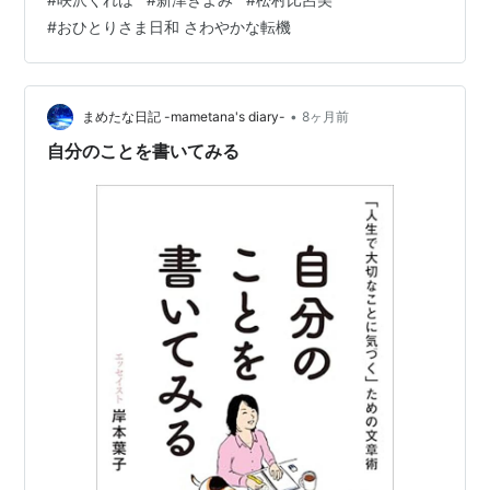
#
おひとりさま日和 さわやかな転機
•
まめたな日記 -mametana's diary-
8ヶ月前
自分のことを書いてみる