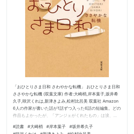
「おひとりさま日和 さわやかな転機」 おひとりさま日和
ささやかな転機 (双葉文庫) 作者:大崎梢,岸本葉子,坂井希
久子,咲沢くれは,新津きよみ,松村比呂美 双葉社 Amazon
6人の作家が書いた話が1話ずつ入った6話の短編集。どの
作品もよかったが、「アンジェがくれたもの」は涙、
「セッション」は私もドラムに挑戦してみようかなと思
#
読書
#
大崎梢
#
岸本葉子
#
坂井希久子
った。
#
咲沢くれは
#
新津きよみ
#
松村比呂美