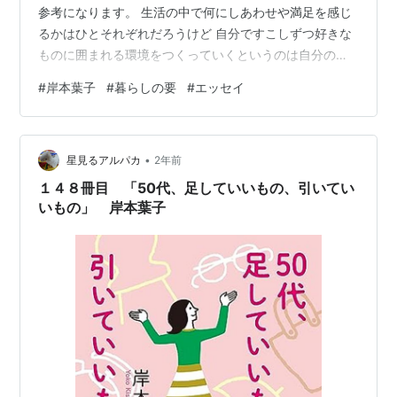
参考になります。 生活の中で何にしあわせや満足を感じ
るかはひとそれぞれだろうけど 自分ですこしずつ好きな
ものに囲まれる環境をつくっていくというのは自分の生
活にも繁栄できそう。 <出版社URLの内容紹介>-----ひと
#
岸本葉子
#
暮らしの要
#
エッセイ
り暮らし歴43年。人気エッセイストの岸本葉子さんがた
どりついた、本当に心地よい生き方、暮らし方とは──
「自分の居場所を持ちたい」と少しずつ整えてきたマイ
•
ホームには、幸せな生活のヒントが満載でした。 ◎自分
星見るアルパカ
2年前
で選んだ好きなものに囲まれて暮らす◎買い替えるとき
１４８冊目 「50代、足していいもの、引いてい
は「未来の自分にフィット…
いもの」 岸本葉子