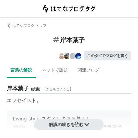
はてなブログ トップ
岸本葉子
このタグでブログを書く
言葉の解説
ネットで話題
関連ブログ
岸本葉子
(
読書
)
【
きしもとようこ
】
エッセイスト。
Living style-スタイルのある暮らし
解説の続きを読む
1961年、神奈川県鎌倉市生まれ。東京大学教養学
部卒業後、84年に生命保険会社入社。在職中に就