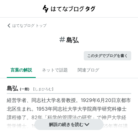
はてなブログ トップ
島弘
このタグでブログを書く
言葉の解説
ネットで話題
関連ブログ
島弘
(
一般
)
【
しまひろむ
】
経営学者、同志社大学名誉教授。1929年6月20日京都市
北区生まれ。1953年同志社大学大学院商学研究科修士
課程修了。82年「科学的管理法の研究」で神戸大学経
解説の続きを読む
営学博士。1953年同志社大学商学部助手、55年専任講
師、58年助教授、67年教授。2000年定年退任、名誉教