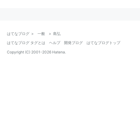
授。
著書
『科学的管理法の研究』有斐閣 1963
はてなブログ
>
一般
>
島弘
『現代の労務管理』有斐閣 1981
はてなブログ タグとは
ヘルプ
開発ブログ
はてなブログトップ
『現代大企業と経営管理』ミネルヴァ書房 1991
Copyright (C) 2001-
2026
Hatena.
共編著
『現代労務管理概論』海道進共編 有斐閣双書 1973
『現代「合理化」と労務管理』高堂俊弥共編著 ミネ
ルヴァ書房 講座・経営経済学 1980
『国際化時代の経営管理』編著 ミネルヴァ書房 1996
『人的資源管理論』編著 ミネルヴァ書房 Minerva現
代経営学叢書 2000
翻訳