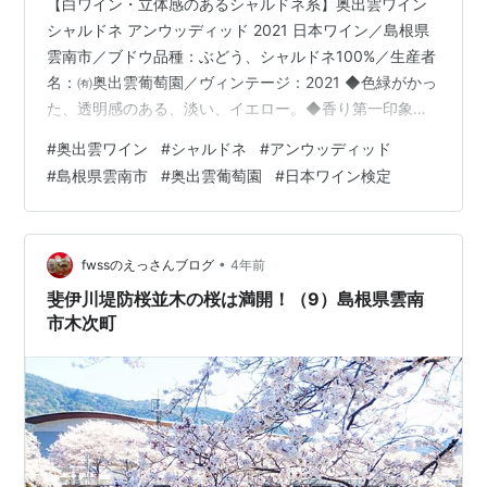
【白ワイン・立体感のあるシャルドネ系】奥出雲ワイン
シャルドネ アンウッディッド 2021 日本ワイン／島根県
雲南市／ブドウ品種：ぶどう、シャルドネ100%／生産者
名：㈲奥出雲葡萄園／ヴィンテージ：2021 ◆色緑がかっ
た、透明感のある、淡い、イエロー。◆香り第一印象
は、やや強め。特徴は、グレープフルーツなど柑橘系、
#
奥出雲ワイン
#
シャルドネ
#
アンウッディッド
青りんごの爽やかな香り、 洋梨、ミネラル感も。爽快に
#
島根県雲南市
#
奥出雲葡萄園
#
日本ワイン検定
広がる。◆味わいアタックは、 まろやか。丸みのある酸
味、 ちょうど良い果実味、適度な旨味とコク。かすかな
苦味。◆余韻旨味のある果実感とコクが続く。◆総合バ
ランスの取れた、立体感のあるシャルドネ。 食事の邪魔
•
fwssのえっさんブログ
4年前
をせず、 かと言って単体…
斐伊川堤防桜並木の桜は満開！（9）島根県雲南
市木次町