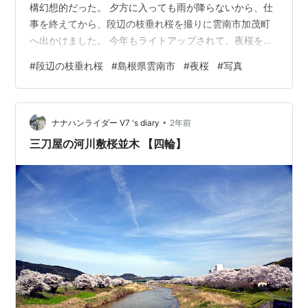
構幻想的だった。 夕方に入っても雨が降らないから、仕
事を終えてから、段辺の枝垂れ桜を撮りに雲南市加茂町
へ出かけました。 今年もライトアップされて、夜桜を楽
しむことができました。 現地に着くと、知り合いの写真
#
段辺の枝垂れ桜
#
島根県雲南市
#
夜桜
#
写真
家にお会いし、短い時間だったけど楽しい話ができまし
た。 江戸時代からそこに立つといわれる段辺の枝垂れ
桜。 いくつかの細い枝がアスファルトまで垂れ下がって
•
いる。 木の下に立って空を見ると、夜桜として最大限の
ナナハンライダー V7 's diary
2年前
堪能ができる。 桜の花のドームというところかな？ それ
三刀屋の河川敷桜並木 【四輪】
を写真に表現するのが至難の業。 簡…