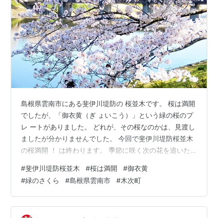
島根県雲南市にある斐伊川堤防の 桜並木です。 桜は満開
でしたが、「御衣黄（ぎ ょいこう）」という緑の桜のプ
レ ートがありました。 どれが、その桜なのかは、見渡し
ましたが分かりませんでした。 今回で斐伊川堤防桜並木
の桜満開 ！ は終わります。 季節に咲く次の花を追いた
いと思 います。
#
斐伊川堤防桜並木
#
桜は満開
#
御衣黄
#
緑のさくら
#
島根県雲南市
#
木次町