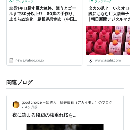
32
18
ブックマーク
ブックマーク
全長1キロ超す巨大迷路、迷うとゴー
タカの爪？ いえオロ
ルまで30分以上!? 80歳の手作り、
説にちなむ巨大唐辛子
止まらぬ進化 島根県雲南市（中国新
| 朝日新聞デジタルマガ
聞デジタル） - Yahoo!ニュース
news.yahoo.co.jp
www.asahi.com
関連ブログ
good choice ～出雲人 紅井藻花（アカイモカ）のブログ
•
4ヶ月前
夜に染まる段辺の枝垂れ桜を…