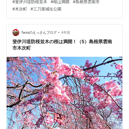
#
斐伊川堤防桜並木
#
桜は満開
#
島根県雲南市
#
木次町
#
三刀屋城址公園
•
fwssのえっさんブログ
4年前
斐伊川堤防桜並木の桜は満開！（5）島根県雲南
市木次町