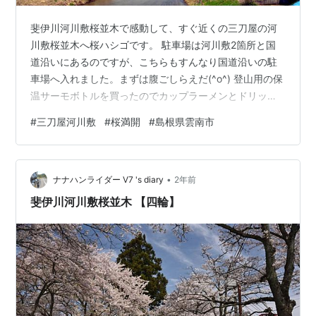
斐伊川河川敷桜並木で感動して、すぐ近くの三刀屋の河
川敷桜並木へ桜ハシゴです。 駐車場は河川敷2箇所と国
道沿いにあるのですが、こちらもすんなり国道沿いの駐
車場へ入れました。まずは腹ごしらえだ(^o^) 登山用の保
温サーモボトルを買ったのでカップラーメンとドリップ
コーヒー、さっきのスーパーで買ったお寿司を食べます
#
三刀屋河川敷
#
桜満開
#
島根県雲南市
•
ナナハンライダー V7 's diary
2年前
斐伊川河川敷桜並木 【四輪】