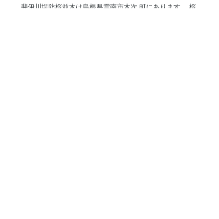
２Ｋｍにもおよぶ斐伊川堤防沿いに桜 並木があります。
斐伊川堤防桜並木は島根県雲南市木次 町にあります。 桜
のトンネルを歩きました。
#
斐伊川堤防桜並木
#
桜は満開
#
桜のトンネル
#
島根県雲南市
#
木次町