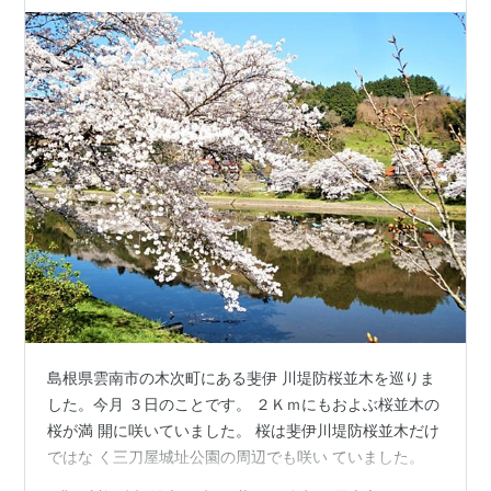
島根県雲南市の木次町にある斐伊 川堤防桜並木を巡りま
した。今月 ３日のことです。 ２Ｋｍにもおよぶ桜並木の
桜が満 開に咲いていました。 桜は斐伊川堤防桜並木だけ
ではな く三刀屋城址公園の周辺でも咲い ていました。