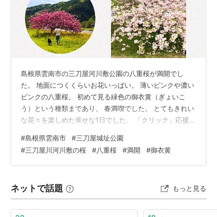
島根県雲南市の三刀屋河川敷公園の八重桜が満開でし
た。 地面につくくらいお花いっぱい。 薄いピンクや濃い
ピンクの八重桜。 初めて見る緑色の御衣黄（ぎょいこ
う）という種類まであり、 春満喫でした。 とてもきれい
な花々を楽しめた幸せな1日でした。 「クリック」応援ど
うぞよろしくお願いします。人気ブログランキング
#
島根県雲南市
#
三刀屋城址公園
#
三刀屋川河川敷の桜
#
八重桜
#
満開
#
御衣黄
ネットで話題
もっと見る