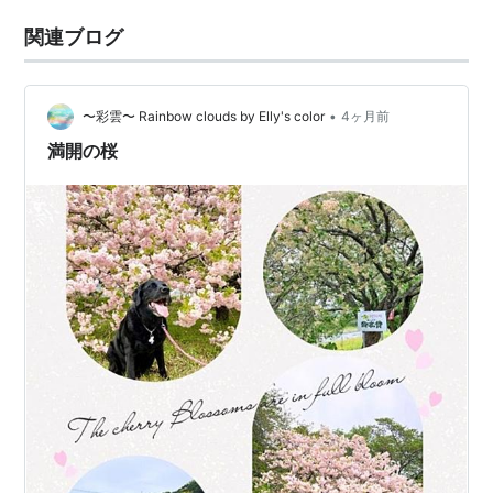
関連ブログ
•
〜彩雲〜 Rainbow clouds by Elly's color
4ヶ月前
満開の桜