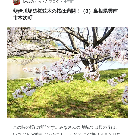
•
fwssのえっさんブログ
4年前
斐伊川堤防桜並木の桜は満開！（8）島根県雲南
市木次町
この時の桜は満開です。みなさんの 地域では桜の花は、
いつごろが満開 だったでしょうか？ この桜は４月３日に