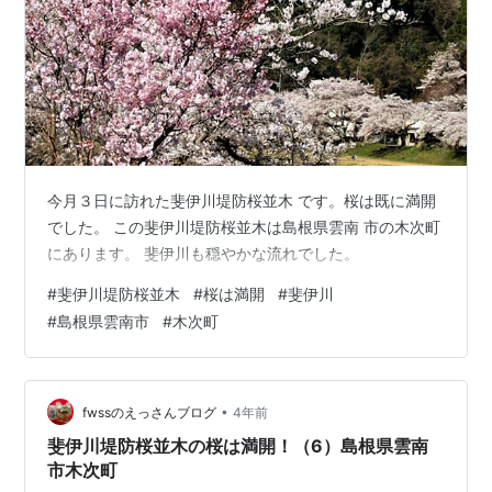
今月３日に訪れた斐伊川堤防桜並木 です。桜は既に満開
でした。 この斐伊川堤防桜並木は島根県雲南 市の木次町
にあります。 斐伊川も穏やかな流れでした。
#
斐伊川堤防桜並木
#
桜は満開
#
斐伊川
#
島根県雲南市
#
木次町
•
fwssのえっさんブログ
4年前
斐伊川堤防桜並木の桜は満開！（6）島根県雲南
市木次町