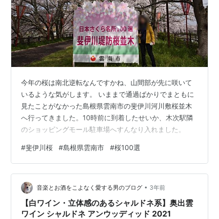
今年の桜は南北逆転なんですかね、山間部が先に咲いて
いるような気がします。 いままで通過ばかりでまともに
見たことがなかった島根県雲南市の斐伊川河川敷桜並木
へ行ってきました。10時前に到着したせいか、木次駅隣
のショッピングモール駐車場へすんなり入れました。
#
斐伊川桜
#
島根県雲南市
#
桜100選
•
音楽とお酒をこよなく愛する男のブログ
3年前
【白ワイン・立体感のあるシャルドネ系】奥出雲
ワイン シャルドネ アンウッディッド 2021