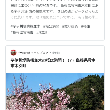
桜旅に出掛けた 時の写真です。 島根県雲南市木次町にあ
る斐伊川堤 防の桜並木です。 ３日の週がピークだったよ
うに思い ます。散り始めれば早いですね。 もう桜の季節
が終わっていますが、 もう一度（次回）だけアップさせ
#
斐伊川堤防桜並木
#
桜は満開
#
散り始め
#
桜旅
て もらいます。
#
島根県雲南市
#
木次町
•
fwssのえっさんブログ
4年前
斐伊川堤防桜並木の桜は満開！（7）島根県雲南
市木次町