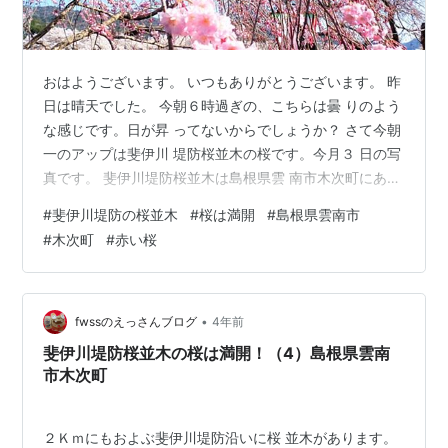
おはようございます。 いつもありがとうございます。 昨
日は晴天でした。 今朝６時過ぎの、こちらは曇 りのよう
な感じです。日が昇 ってないからでしょうか？ さて今朝
一のアップは斐伊川 堤防桜並木の桜です。今月３ 日の写
真です。 斐伊川堤防桜並木は島根県雲 南市木次町にあり
ます。木次 は「きすき」と読みます。 桜の木がすきな町
#
斐伊川堤防の桜並木
#
桜は満開
#
島根県雲南市
です。朝か らスミマセン‥。 前半の写真が並木通りでは
#
木次町
#
赤い桜
一 番赤い色の桜でした。 週明けです。それなりに、が
んばっていきましょう！
•
fwssのえっさんブログ
4年前
斐伊川堤防桜並木の桜は満開！（4）島根県雲南
市木次町