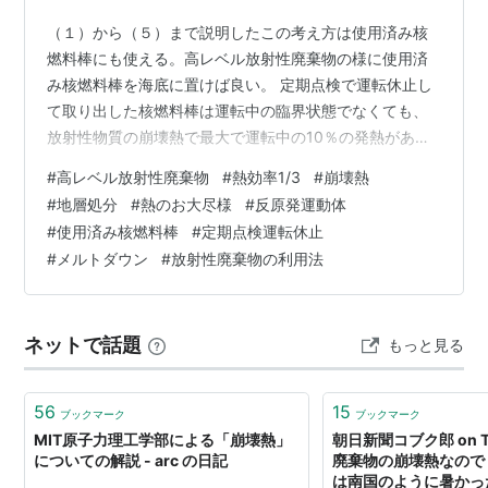
（１）から（５）まで説明したこの考え方は使用済み核
燃料棒にも使える。高レベル放射性廃棄物の様に使用済
み核燃料棒を海底に置けば良い。 定期点検で運転休止し
て取り出した核燃料棒は運転中の臨界状態でなくても、
放射性物質の崩壊熱で最大で運転中の10％の発熱があ
る。 原発の熱効率は1/3で、残りの2/3の熱は捨ててい
#
高レベル放射性廃棄物
#
熱効率1/3
#
崩壊熱
る。出力100万kwの原発だと、捨てている熱量は200万
#
地層処分
#
熱のお大尽様
#
反原発運動体
kw分ある。つまり出力100万kwの全発熱量は300万kw分
#
使用済み核燃料棒
#
定期点検運転休止
以上ある。 運転休止しても最大10％の崩壊熱があるなら
#
メルトダウン
#
放射性廃棄物の利用法
ば、それは30万kw分の膨大な熱量だ。核燃料棒を1.5年
から2年程度冷やしてたぶん料理で言う粗熱をとってか
ら、再処理工場に…
ネットで話題
もっと見る
56
15
ブックマーク
ブックマーク
MIT原子力理工学部による「崩壊熱」
朝日新聞コブク郎 on Tw
についての解説 - arc の日記
廃棄物の崩壊熱なので
は南国のように暑かっ