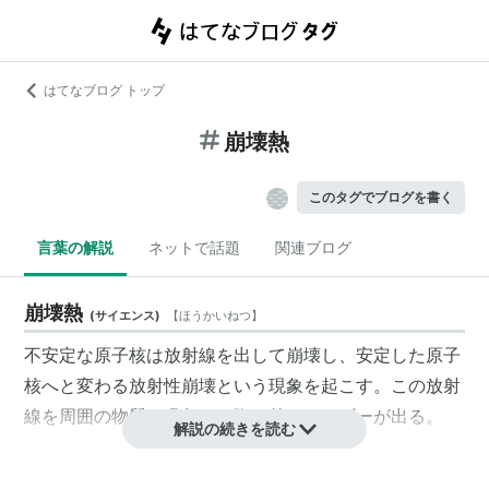
はてなブログ トップ
崩壊熱
このタグでブログを書く
言葉の解説
ネットで話題
関連ブログ
崩壊熱
(
サイエンス
)
【
ほうかいねつ
】
不安定な原子核は放射線を出して崩壊し、安定した原子
核へと変わる放射性崩壊という現象を起こす。この放射
線を周囲の物質が吸収した際に熱エネルギーが出る。
解説の続きを読む