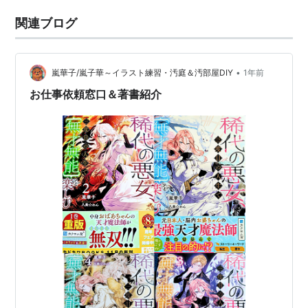
関連ブログ
•
嵐華子/嵐子華～イラスト練習・汚庭＆汚部屋DIY
1年前
お仕事依頼窓口＆著書紹介