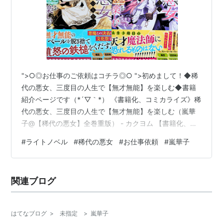
">○◎お仕事のご依頼はコチラ◎○ ">初めまして！◆稀
代の悪女、三度目の人生で【無才無能】を楽しむ◆書籍
紹介ページです（*´▽｀*） 《書籍化、コミカライズ》稀
代の悪女、三度目の人生で【無才無能】を楽しむ（嵐華
子@【稀代の悪女】全巻重版） - カクヨム 【書籍化、コ
ミカライズ中】中身がお婆ちゃんな天才魔法師的スロー
#
ライトノベル
#
稀代の悪女
#
お仕事依頼
#
嵐華子
ライフ kakuyomu.jp 小説サイトのカクヨム（↑）で投稿
していたら、カドカワBOOKSの編集様にお声かけいただ
き、書籍化しております(≧∇≦)/小説サイトは無料ですの
関連ブログ
で、是非ご覧下さい！ ◇こちら（↓）は書籍販売ページ
です。当然ですが、小説サイトで公開している内容と変
わって…
はてなブログ
>
未指定
>
嵐華子