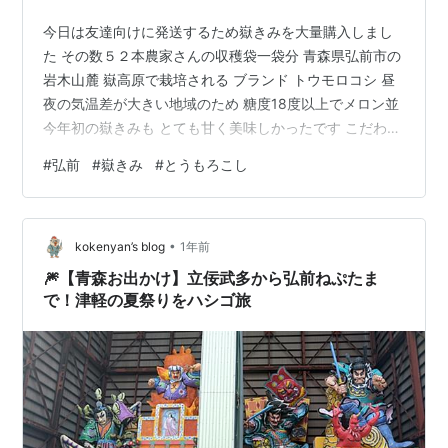
今日は友達向けに発送するため嶽きみを大量購入しまし
た その数５２本農家さんの収穫袋一袋分 青森県弘前市の
岩木山麓 嶽高原で栽培される ブランド トウモロコシ 昼
夜の気温差が大きい地域のため 糖度18度以上でメロン並
今年初の嶽きみも とても甘く美味しかったです こだわり
強く、絶対にビニール袋に入れて、乾燥を防ぎクールで
#
弘前
#
嶽きみ
#
とうもろこし
送れと何度も釘を刺されました このお店は国道7号を弘
前市内から大鰐弘前インター方面に向かう途中を左に少
し入ったところにあるお店です 朝9時から何台も車が買
•
いに来ていました 糖度18度メロン級に甘い
kokenyan’s blog
1年前
🎆【青森お出かけ】立佞武多から弘前ねぷたま
で！津軽の夏祭りをハシゴ旅