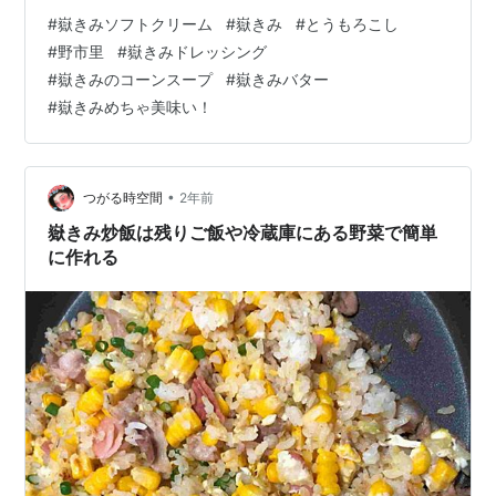
いて、限られた農家だけが生産しているブランドとうも
#
嶽きみソフトクリーム
#
嶽きみ
#
とうもろこし
ろこしだそうです。昼夜の温度差が激しいという気候に
#
野市里
#
嶽きみドレッシング
より糖度がなんと18～20度の甘～いとうもろこしが育つ
#
嶽きみのコーンスープ
#
嶽きみバター
んですって。このとうもろこし、生でも食べられるらし
#
嶽きみめちゃ美味い！
いですよ(*^-^*) めちゃくちゃ甘くて、皆さん毎年収穫を
楽しみにされているとのこと。旬の時期は8月中旬~9月
中なので、今ま…
•
つがる時空間
2年前
嶽きみ炒飯は残りご飯や冷蔵庫にある野菜で簡単
に作れる