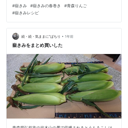
飯の春巻 まとめ 嶽きみ入りの春巻き 嶽きみはそろそろ
#
嶽きみ
#
嶽きみの春巻き
#
青森りんご
終わり🌽 総菜売り場から買うことも多めの春巻きです
#
嶽きみレシピ
が、手作りするとヘルシーです。 嶽きみ チーズ ハム 春
巻きの皮 作ろうと思ったきっかけは、嶽きみと海老の手
作り春巻きをネット記事で見たから。 海老はないけど、
ハムとチーズなら冷蔵庫にある🧀🌽 家にあるもので手作
•
続・続・気ままに”ぱちり
1年前
りすると、経済的ですね。…
嶽きみをまとめ買いした
青森県弘前市の岩木山の麓で収穫されるとうもろこしは