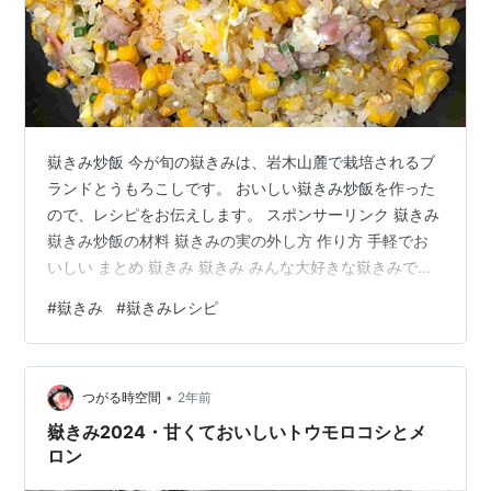
嶽きみ炒飯 今が旬の嶽きみは、岩木山麓で栽培されるブ
ランドとうもろこしです。 おいしい嶽きみ炒飯を作った
ので、レシピをお伝えします。 スポンサーリンク 嶽きみ
嶽きみ炒飯の材料 嶽きみの実の外し方 作り方 手軽でお
いしい まとめ 嶽きみ 嶽きみ みんな大好きな嶽きみで
す。 糖度が高くて、甘い！ 茹でたてを口いっぱいに頬張
#
嶽きみ
#
嶽きみレシピ
りたいですね。 blog.tugarujikukan.info 天ぷらや嶽きみ
ライスなど、料理にたっぷり使えるのは、旬の時期なら
では。 嶽きみ炒飯の材料 材料は嶽きみと冷蔵庫にあるも
•
のと残りご飯 ２～３人分の材料 冷ご飯 300g～400g ハ
つがる時空間
2年前
ムや豚肉あるいは鶏肉 刻んだネギ …
嶽きみ2024・甘くておいしいトウモロコシとメ
ロン