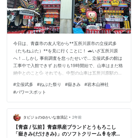
今日は、青森市の友人宅から**五所川原市の立佞武多
（たちねぷた）**を見に行くことに！ 🚗いざ五所川原
へ！…しかし 事前調査を怠ったせいで… 立佞武多の館は
工事中で入館できず お祭りも19時開始で、山車はまだ格
納中とのこと💦 それでも、中型の山車は五所川原駅のす
ぐ横に格納されていて見学可能でした。中型でも高さが
#
立佞武多
#
ねぷた祭り
#
嶽きみ
#
岩木山神社
あり、迫力満点！これで中型なら、大型はどれだけすご
#
パワースポット
いの！？…と想像をかきたてられました。 でも、帰宅時
間を考えると大型は断念。また来年の楽しみに取ってお
きます！ --- 🌽せっかく津軽に来たので、次は弘前へ！
立佞武多を諦めたあとは、弘前市へ。 🌽嶽きみを味わ
•
タビジョのゆかいな放浪記
2年前
う！ 岩木山の麓で育つブラン…
【青森 / 弘前】青森県産ブランドとうもろこし
「嶽きみ(だけきみ)」のソフトクリーム🍦を求め