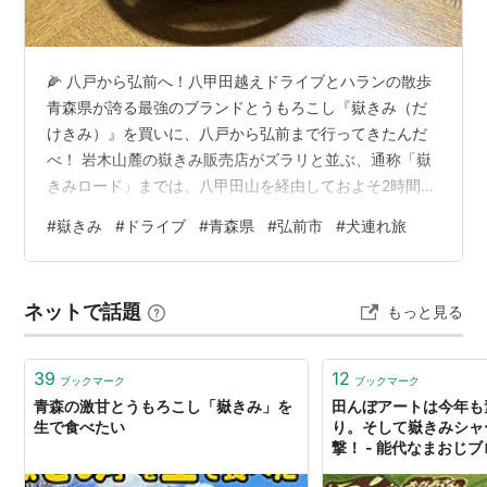
🌽 八戸から弘前へ！八甲田越えドライブとハランの散歩
青森県が誇る最強のブランドとうもろこし『嶽きみ（だ
けきみ）』を買いに、八戸から弘前まで行ってきたんだ
べ！ 岩木山麓の嶽きみ販売店がズラリと並ぶ、通称「嶽
きみロード」までは、八甲田山を経由しておよそ2時間
40分の爽やかなドライブコースだべな。 朝8時に余裕を
#
嶽きみ
#
ドライブ
#
青森県
#
弘前市
#
犬連れ旅
こいて自宅を出発し、途中の「道の駅 奥入瀬ろまんパー
ク」で愛犬ハラン（チワワ）の散歩をさせたんだべ。 こ
こは広大な敷地にドッグランも併設されていて、この前
ネットで話題
もっと見る
を通る時は必ずハランの散歩で立ち寄る大好きな場所な
んだべな。ちなみに「奥入瀬」って名前がついているけ
ど、観光名所の奥入瀬渓流まではここか…
39
12
ブックマーク
ブックマーク
青森の激甘とうもろこし「嶽きみ」を
田んぼアートは今年も
生で食べたい
り。そして嶽きみシャ
撃！ - 能代なまおじ