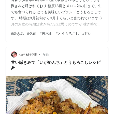
嶽きみと呼ばれており 糖度18度とメロン並の甘さで、生
でも食べられる とても美味しいブランドとうもろこしで
す。 時期は8月初旬から9月末くらいと言われています 8
月のお盆の時期は稼ぎ時だとは思うのですが 稼ぎ時では
あるのですが東北地方ではご先祖様優先ですので 食堂や
#
嶽きみ
#
弘前
#
岩木山
#
とうもろこし
#
甘い
お店でもお休みのところが多いのです そんなお盆の時期
国道7号沿いのいつも購入していたお店が休みだったので
本当の産直を買うしかないと岩木山の近くまで行ったわ
•
けですが それでも半数くらいのお店がしまっており、空
つがる時空間
1年前
いているお店もとても混雑しており どうしたものかと思
甘い嶽きみで「いがめんち」とうもろこしレシピ
っていたら宅配看板が出て…
🌽