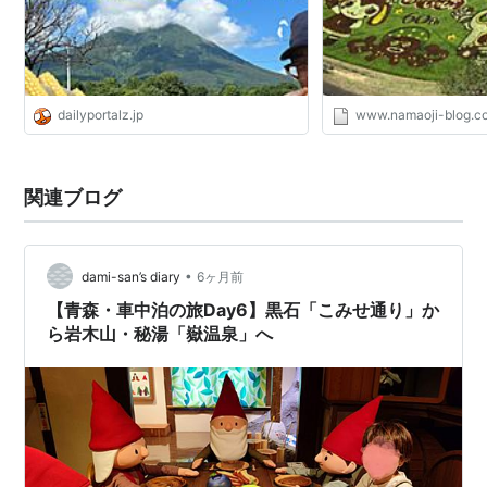
dailyportalz.jp
www.namaoji-blog.c
関連ブログ
•
dami-san’s diary
6ヶ月前
【青森・車中泊の旅Day6】黒石「こみせ通り」か
ら岩木山・秘湯「嶽温泉」へ