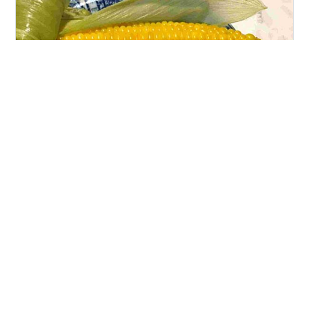
嶽きみを野市里・あねっこの直売所で購入 お待ちかねの
岩木山麓で栽培された嶽きみを、買うことが出来まし
た。 今年も甘い！ 高原で育ったおいしいブランドとうも
ろこしと、青森県産メロンについてお伝えします。 スポ
ンサーリンク 嶽きみ 青森県メロン 岩木山ご来光と朝と