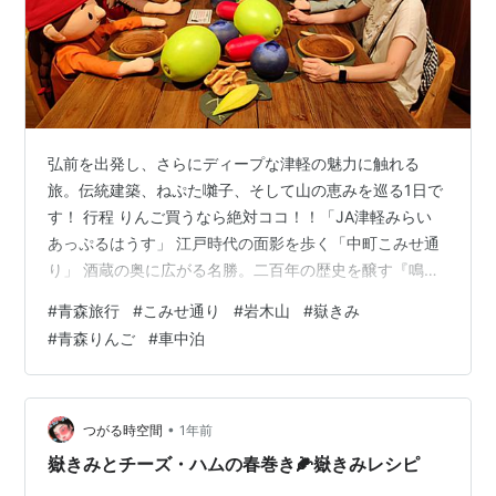
弘前を出発し、さらにディープな津軽の魅力に触れる
旅。伝統建築、ねぷた囃子、そして山の恵みを巡る1日で
す！ 行程 りんご買うなら絶対ココ！！「JA津軽みらい
あっぷるはうす」 江戸時代の面影を歩く「中町こみせ通
り」 酒蔵の奥に広がる名勝。二百年の歴史を醸す『鳴海
醸造店』 銭湯の記憶が息づく、街の休憩所。こみせ通り
#
青森旅行
#
こみせ通り
#
岩木山
#
嶽きみ
のシンボル『松の湯交流館』 黒石名物『つゆ焼きそば』
#
青森りんご
#
車中泊
のすごう食堂 絶対に行くべき「津軽藩ねぷた村」 岩木山
の恵み、白濁の秘湯「嶽温泉」 小島旅館 岩木山の麓で見
つけた宝箱『岩木屋』 道の駅 津軽白神 ビーチにしめや
ブナの森への入り口『白神山地ビジターセンター』 津軽
•
つがる時空間
1年前
ならではのラーメンが…
嶽きみとチーズ・ハムの春巻き🌽嶽きみレシピ