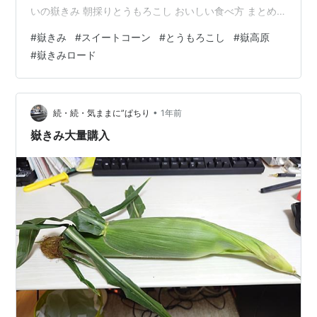
いの嶽きみ 朝採りとうもろこし おいしい食べ方 まとめ
粒ぞろいの嶽きみ おうちで塩ゆで いつも地蔵茶屋のとこ
#
嶽きみ
#
スイートコーン
#
とうもろこし
#
嶽高原
ろにある崎野農園さんから購入しています。 東京にいる
#
嶽きみロード
親戚に発送して、自宅用は3本と枝豆を購入。
blog.tugarujikukan.info 初物の嶽きみと枝豆、めっちゃ
美味い。 朝採りとうもろこし お値段は例年通り 農家の
方が朝3時ころから、収穫する嶽きみは糖度が高い。…
•
続・続・気ままに”ぱちり
1年前
嶽きみ大量購入