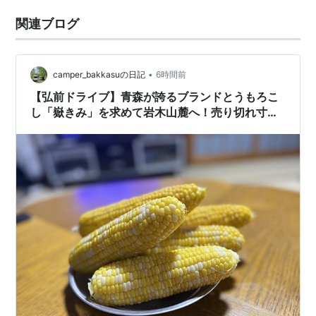
関連ブログ
•
camper_bakkasuの日記
6時間前
【弘前ドライブ】青森が誇るブランドとうもろこ
し「嶽きみ」を求めて岩木山麓へ！売り切れ寸前
のハプニングと絶品ランチのお話