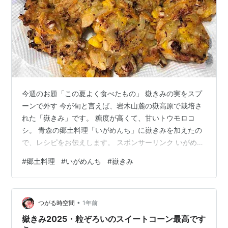
今週のお題「この夏よく食べたもの」 嶽きみの実をスプ
ーンで外す 今が旬と言えば、岩木山麓の嶽高原で栽培さ
れた「嶽きみ」です。 糖度が高くて、甘いトウモロコ
シ。 青森の郷土料理「いがめんち」に嶽きみを加えたの
で、レシピをお伝えします。 スポンサーリンク いがめん
ち 嶽きみ入り「いがめんち」 材料 常盤野小中が嶽きみ
#
郷土料理
#
いがめんち
#
嶽きみ
販売 まとめ いがめんち スルメイカや玉ねぎを細かく刻
む 久しぶりにお刺身用のイカをお手頃価格でゲットでき
ました。 480円の4割引き。 不漁のため、すっかり高く
•
なっていたスルメイカ。 「いがめんち」はイカのげそを
つがる時空間
1年前
使用します🦑 身を刻んでもOK. 昔はイカ刺しの余ったげ
嶽きみ2025・粒ぞろいのスイートコーン最高です
そやエンペラを刻…