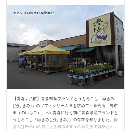
て～直売所「野市里（のいちご）」へ♪
【青森 / 弘前】青森県産ブランドとうもろこし「嶽きみ
(だけきみ)」のソフトクリーム🍦を求めて～直売所「野市
里（のいちご）」へ♪ 青森に行く前に青森県産ブランドと
うもろこし「嶽きみ(だけきみ)」の存在を知りました。嶽
きみは岩木山の麓にある標高400mの嶽高原で栽培されて