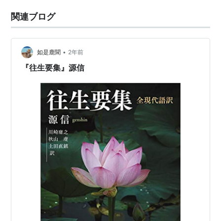
関連ブログ
•
如是鹿聞
2年前
『往生要集』源信