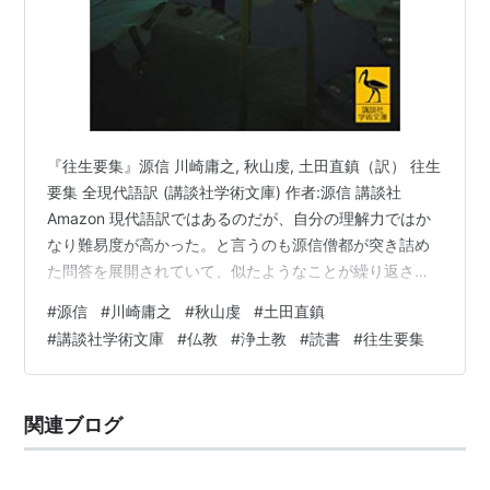
『往生要集』源信 川崎庸之, 秋山虔, 土田直鎮（訳） 往生
要集 全現代語訳 (講談社学術文庫) 作者:源信 講談社
Amazon 現代語訳ではあるのだが、自分の理解力ではか
なり難易度が高かった。と言うのも源信僧都が突き詰め
た問答を展開されていて、似たようなことが繰り返され
ているようにも思い、でもそれこそが源信僧都が求めて
#
源信
#
川崎庸之
#
秋山虔
#
土田直鎮
行かれたことなんだろうと思った。『往生要集』といえ
#
講談社学術文庫
#
仏教
#
浄土教
#
読書
#
往生要集
ば地獄と思っていた浅学であるが、大乗の教えに向き合
った書だった。 本当に難しく、ゆっくり読んでいたが全
体を理解できたとは思えない。ただ、書かれている一つ
関連ブログ
一つに頷くことがあるということだけだった。 そういう
感じで字面を追うのに精…