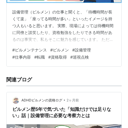
設備管理（ビルメン）の仕事と聞くと、「待機時間が長
くて楽」「座ってる時間が多い」といったイメージを持
つ人もいると思います。 実際、現場によっては待機時間
に同僚と談笑したり、資格勉強をしたりできる時間があ
るのは事実で、私もそこに魅力を感じています。 ただ、
設備管理の楽しさはそれだけではありません。 巡視点検
#
ビルメンテナンス
#
ビルメン
#
設備管理
で異常を発見した時、修繕対応で設備が正常に動いた
#
仕事内容
#
転職
#
資格取得
#
巡視点検
時、トラブルの原因を調査して解決できた時など、 現場
ならではの面白さ・達成感があります。 今回は、私が設
備管理の仕事をしていて「特に楽しい」と感じる業務
関連ブログ
を、具体例と一緒に紹介します。 これから設備管理を目
指す方や、転職を考えている方の参考になれば…
•
ADHDビルメンの資格ログ
2ヶ月前
ビルメン歴5年で気づいた「知識だけでは足りな
い」話｜設備管理に必要な考察力とは