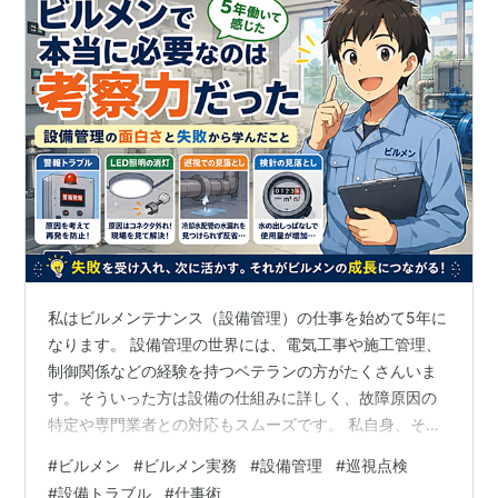
私はビルメンテナンス（設備管理）の仕事を始めて5年に
なります。 設備管理の世界には、電気工事や施工管理、
制御関係などの経験を持つベテランの方がたくさんいま
す。そういった方は設備の仕組みに詳しく、故障原因の
特定や専門業者との対応もスムーズです。 私自身、そう
いった方を見るたびに「すごいな」と思いますし、自分
#
ビルメン
#
ビルメン実務
#
設備管理
#
巡視点検
の知識不足に劣等感を感じることもありました。 しか
#
設備トラブル
#
仕事術