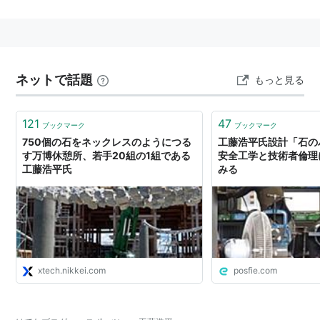
1991-1996
ジェフユナイテッド市原辰巳台スクールジュニア
1997-1999
ネットで話題
もっと見る
ジェフユナイテッド市原辰巳台スクールジュニアユ
ース
121
47
2000-2002
ブックマーク
ブックマーク
750個の石をネックレスのようにつる
工藤浩平氏設計「石の
ジェフユナイテッド市原ユース
す万博休憩所、若手20組の1組である
安全工学と技術者倫理
工藤浩平氏
みる
2003-2010
ジェフユナイテッド市原/ジェフユナイテッド市原・
千葉
2011-2014
京都サンガF.C.
xtech.nikkei.com
posfie.com
2015-
サンフレッチェ広島F.C