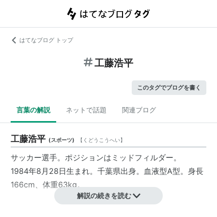
はてなブログ トップ
工藤浩平
このタグでブログを書く
言葉の解説
ネットで話題
関連ブログ
工藤浩平
(
スポーツ
)
【
くどうこうへい
】
サッカー選手。ポジションはミッドフィルダー。
1984年8月28日生まれ。千葉県出身。血液型A型。身長
166cm、体重63kg。
解説の続きを読む
所属クラブ