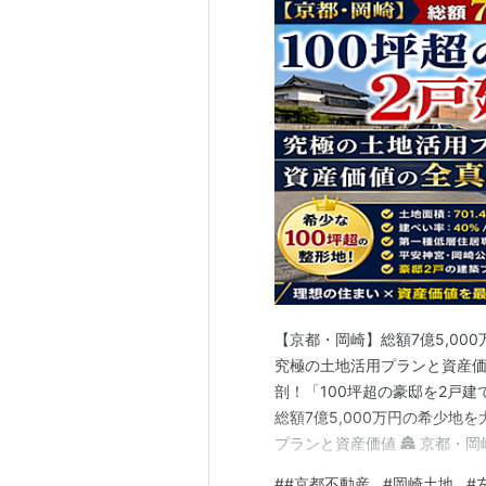
【京都・岡崎】総額7億5,00
究極の土地活用プランと資産価値
剖！「100坪超の豪邸を2戸
総額7億5,000万円の希少地
プランと資産価値 🏯 京都・岡
万円の希少地を大解剖！「10
#
#京都不動産
#
岡崎土地
#