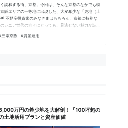
しく調和する街、京都。今回は、そんな京都のなかでも特
条京阪エリアの一等地に出現した、大変希少な「更地（土
🌟 不動産投資家のみなさまはもちろん、京都に特別な
えのシニア世代の方々にとっても、見逃せない魅力が詰ま
価値をじっくりと紐解いていきましょう。🧐 📍 圧倒
#
三条京阪
#
資産運用
ロケーション」 まずは、この土地の持つ最大の強みで
ご紹介します。概要書に…
,000万円の希少地を大解剖！「100坪超の
の土地活用プランと資産価値