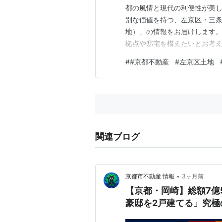
都の風情と現代の利便性が美
別な価値を持つ、左京区・三
地）」の情報をお届けします。
拠点や邸宅を構えたいとお考
った物件です。プロの視点でその
#
#京都不動産
#
左京区土地
的な利便性と歴史が交差する「
ある「立地（アクセス）」から
関連ブログ
•
京都市不動産 情報
3ヶ月前
【京都・岡崎】総額7億5
豪邸を2戸建てる」究極