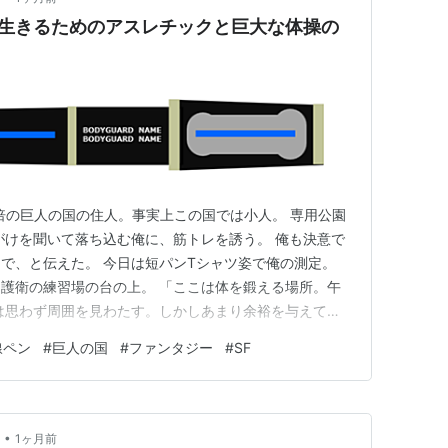
：生きるためのアスレチックと巨大な体操の
2倍の巨人の国の住人。事実上この国では小人。 専用公園
がけを聞いて落ち込む俺に、筋トレを誘う。 俺も決意で
で、と伝えた。 今日は短パンTシャツ姿で俺の測定。
護衛の練習場の台の上。 「ここは体を鍛える場所。午
は思わず周囲を見わたす。しかしあまり余裕を与えてく
後半は鍛える道具の相談、試作品を持ってもらう。いい
線ペン
#
巨人の国
#
ファンタジー
#
SF
開始。 まず最初に上半身を脱がされた。 俺の体のパーツ
さを皮膚が感じ…
•
1ヶ月前