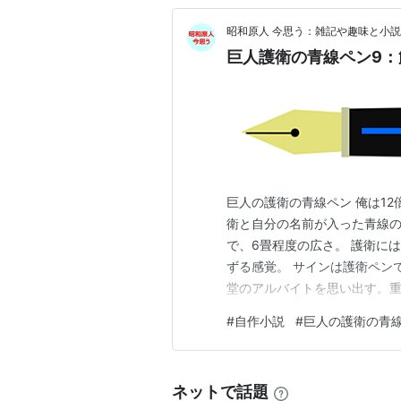
昭和原人 今思う：雑記や趣味と小説
巨人護衛の青線ペン9：
巨人の護衛の青線ペン 俺は1
衛と自分の名前が入った青線の
で、6畳程度の広さ。 護衛に
ずる感覚。 サインは護衛ペン
堂のアルバイトを思い出す。重
のペンによる転写は全く無理で
#
自作小説
#
巨人の護衛の青
「王宮は面倒」3枚バラバラの
大きい薄い板を端から持って倒
ネットで話題