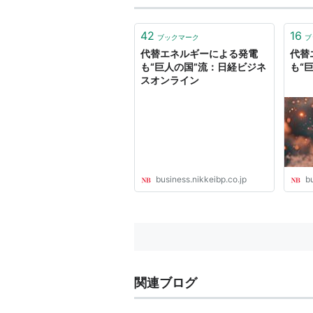
42
16
ブックマーク
ブ
代替エネルギーによる発電
代替
も“巨人の国”流：日経ビジネ
も“
スオンライン
business.nikkeibp.co.jp
b
関連ブログ