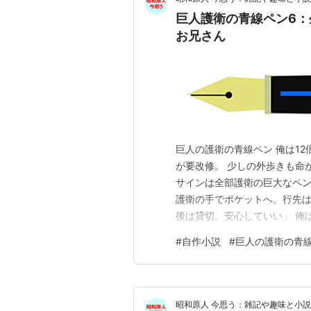
巨人護衛の青線ペン6
お兄さん
巨人の護衛の青線ペン 俺は1
が要改修。 少しの外歩きも命
サインは全部護衛の巨大なペン
護衛の手でポケットへ。行先は
後は貸切。安心していい」 俺
れない。 「最初は君を測る。
#
自作小説
#
巨人の護衛の青
かな？」 俺は頷いた。 測定
に巨大な定規が当たる。 冷た
昭和原人 今思う：雑記や趣味と小説