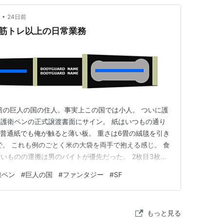
•
24日前
筋トレ以上の日常業務
2倍の巨人の国の住人。事実上この国では小人。 ついに護
護衛ペンの正式譲渡書面にサイン。 紙はいつもの通り
は普通紙でも俺が触ると薄い板。 重さは6畳の絨毯を引き
で。 これも例のごとく米の大袋を両手で抱える感じ。 食
いものの運搬は男のバイトが優先だった。 2枚目3枚目
、バラバラでサインを合計3回。 護衛が事務を説得。
線ペン
#
巨人の国
#
ファンタジー
#
SF
サインを認めてもらったらしい。 最後に裏面であるが、
す感覚。確…
もっと見る