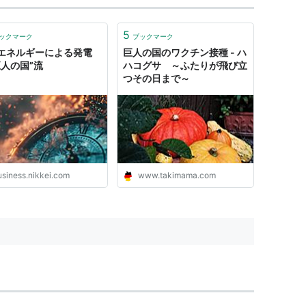
5
ックマーク
ブックマーク
エネルギーによる発電
巨人の国のワクチン接種 - ハ
巨人の国”流
ハコグサ ～ふたりが飛び立
つその日まで～
usiness.nikkei.com
www.takimama.com