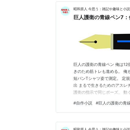
昭和原人 今思う：雑記や趣味と小説
巨人護衛の青線ペン7：
巨人の護衛の青線ペン 俺は1
きのため筋トレも進める。 俺
短パンTシャツ姿で測定。 定
出 まるで生きるためのアスレ
護衛の指示で同じポーズ。 動
ーベルとダンベルの試作品確認
#
自作小説
#
巨人の護衛の青
「これは初日にやるべきだった
さげられた。 胸がいっぱいに
昭和原人 今思う：雑記や趣味と小説