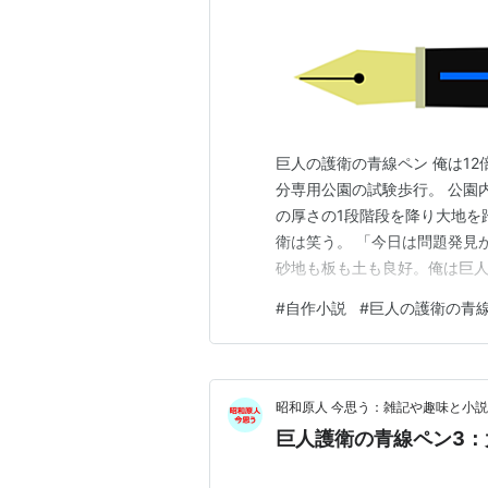
巨人の護衛の青線ペン 俺は1
分専用公園の試験歩行。 公園
の厚さの1段階段を降り大地を
衛は笑う。 「今日は問題発見
砂地も板も土も良好。俺は巨人
ではないかもしれないが、俺に
#
自作小説
#
巨人の護衛の青
しまう。 そして不注意か、板
右手が降りてきて、暖かい丸太
昭和原人 今思う：雑記や趣味と小説
巨人護衛の青線ペン3：