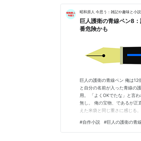
昭和原人 今思う：雑記や趣味と小説
巨人護衛の青線ペン8
番危険かも
巨人の護衛の青線ペン 俺は1
と自分の名前が入った青線の護
用。 「よくOKでたな」と言
無し。 俺の宝物、であるが正
えた米袋と同じ重さに感じる。
突然の鼻こすり対面、右手襲来
#
自作小説
#
巨人の護衛の青
「君の親友の右手との対面、慣
う。動けないと君の生存がヤバ