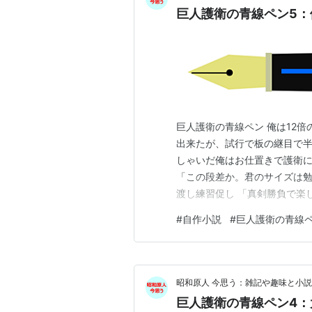
巨人護衛の青線ペン5：
巨人護衛の青線ペン 俺は12
出来たが、試行で板の継目で半
しゃいだ俺はお仕置きで護衛に
「この段差か。君のサイズは勉
渡し練習促し 「真剣勝負で楽
を思うと、その日の護衛ペンを
#
自作小説
#
巨人護衛の青線
対応相談に来た。 「君を知る
が皆無。」 俺は外歩き含めて
昭和原人 今思う：雑記や趣味と小説
巨人護衛の青線ペン4：