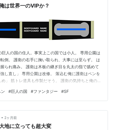
俺は世界一のVIPか？
倍の巨人の国の住人。事実上この国では小人。 専用公園は
転倒。 護衛の右手に掬い取られ、大事には至らず。 は
握られ痛み。 護衛は木板の継ぎ目を丸太の指で舐めて
強し直し」 専用公園は改修。 落込む俺に護衛はペンを
しめ」 筋トレ道具も作製だそう。 護衛の気持ちと俺の今
持つとさらに増して重く感じた。 数日後、護衛が次の
ペン
#
巨人の国
#
ファンタジー
#
SF
ため、短パンTシャツで上が脱げる姿でお願い。君の資料
過去何回か相…
•
2ヶ月前
大地に立っても超大変