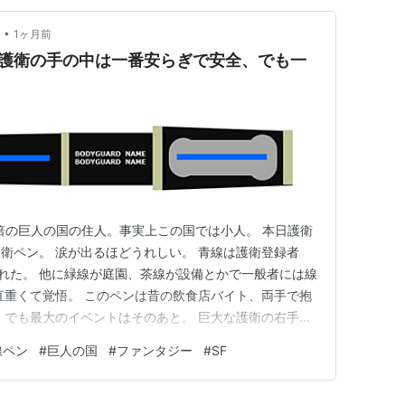
•
1ヶ月前
：護衛の手の中は一番安らぎで安全、でも一
2倍の巨人の国の住人。事実上この国では小人。 本日護衛
衛ペン。 涙が出るほどうれしい。 青線は護衛登録者
われた。 他に緑線が庭園、茶線が設備とかで一般者には線
直重くて覚悟。 このペンは昔の飲食店バイト、両手で抱
 でも最大のイベントはそのあと。 巨大な護衛の右手と
。 自分の背より高い肉壁と肉柱。 恐怖で腰が抜けた。
線ペン
#
巨人の国
#
ファンタジー
#
SF
れなくちゃ。」 「でも本当に怖い対面なら直に動こ
いね。」 護…