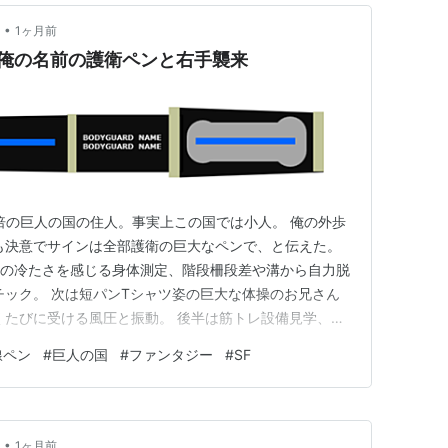
•
1ヶ月前
俺の名前の護衛ペンと右手襲来
2倍の巨人の国の住人。事実上この国では小人。 俺の外歩
も決意でサインは全部護衛の巨大なペンで、と伝えた。
規の冷たさを感じる身体測定、階段柵段差や溝から自力脱
チック。 次は短パンTシャツ姿の巨大な体操のお兄さん
くたびに受ける風圧と振動。 後半は筋トレ設備見学、バ
。 一番軽いので何とか。あとは俺には重すぎ。 護衛は
線ペン
#
巨人の国
#
ファンタジー
#
SF
。護衛としては失格、申し訳ない」 初めて巨人に頭を
なっていた。…
•
1ヶ月前