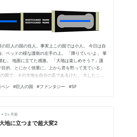
2倍の巨人の国の住人。事実上この国では小人。 今日は自
内、ベッドの様な護衛の左手の上。 「降りていいよ」 掌
踏む。 地面に立てた感激。 「大地は楽しめそう？」護
が目的、とにかく慎重に。上から君を黙って見ている」
の国で、その大地を自分の足であるけた。 大したこと
はこれだけで胸がいっぱいであった。 少々はしゃいで
線ペン
#
巨人の国
#
ファンタジー
#
SF
では躓いて倒れ掛かる。 瞬時に天から大きなベッド大の
のような指で…
•
2ヶ月前
大地に立つまで超大変2