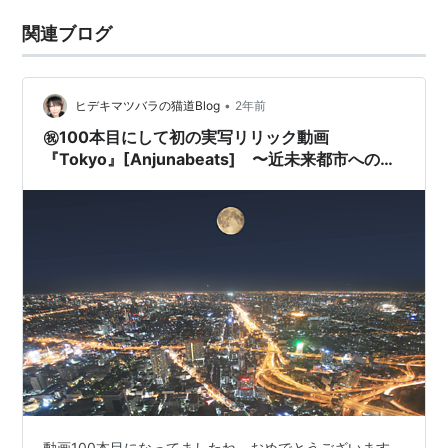
関連ブログ
•
ヒデキマツバラの猫道Blog
2年前
㊗️100本目にして初の実写リリック動画
『Tokyo』[Anjunabeats] 〜近未来都市へのバ
ーチャル旅行〜 - Virtual Journey to
Metropolis -
動画100本目になってましたね。おめでとうございます。