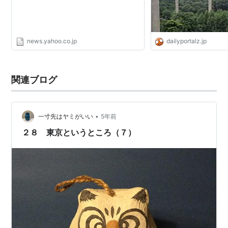
news.yahoo.co.jp
dailyportalz.jp
関連ブログ
•
一寸先はヤミがいい
5年前
２８ 東京というところ（７）