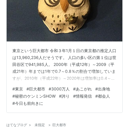
東京という巨大都市 令和３年1月１日の東京都の推定人口
は13,960,236人だそうです。 人口の多い区の第１位は世
田谷区で941,985人。 2000年（平成12年）～2009（平
成21年）年までは1年で0.7～0.8％の割合で増加していま
すが、2010年（平成22年）～2020年は増加率は0.4～
0.6％と低下しています。 東京都の昼間人口は、2015年
#
東京
#
巨大都市
#
3000万人
#
あこがれ
#
出身地
（平成27年）の1592万人から増加し、2025年（令和7
#
秘密のケンミンSHOW
#
誇り
#
情報発信
#
都会人
年）に1657万1千人でピークに達した後、減少に転じて
#
今日も前向きに
2040年（令和22年）には1578万8千人になる見込みとの
こと。 ざっと300万人の人が東京近郊県から通学・通勤
しているという…
はてなブログ
>
未指定
>
巨大都市