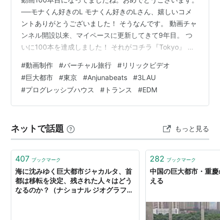
──モナくん好きのL モナくん好きのLさん、嬉しいコメ
ントありがとうございました！ そうなんです。 動画チャ
ンネル開設以来、マイペースに更新してきて9年目。 つ
いに100本を達成しました！ それがコチラ『Tokyo』 イ
ギリスのトランス系レーベルAnjunabeatsからリリースさ
#
動画制作
#
バーチャル旅行
#
リリックビデオ
れた3Lau（ブラウ）というアーティストのプログレハウ
#
巨大都市
#
東京
#
Anjunabeats
#
3LAU
ス楽曲に、僕が映像をつけたものになります。 この高速
#
プログレッシブハウス
#
トランス
#
EDM
かつスローな映像と共に、眠らない大都市の１日をスト
ーリー仕立てに追った『Tokyo』は、自分にとって特別
な作品です。 というのもリリック動画（＝歌詞付き動
ネットで話題
もっと見る
画）…
407
282
ブックマーク
ブックマーク
海に沈みゆく巨大都市ジャカルタ、首
中国の巨大都市・重慶
都は移転を決定、残された人々はどう
える
なるのか？（ナショナル ジオグラフィ
ック日本版） - Yahoo!ニュース