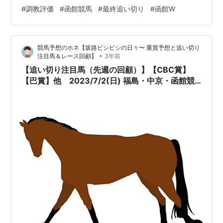
3R】3歳未勝利 モリエヌス 【函館6R】3歳未勝利 テンダ
#
調教評価
#
函館競馬
#
最終追い切り
#
函館W
ーデイズ 【函館7R】3歳以上1勝クラス メイショウクモ
イ 【函館8R】3歳以上1勝クラス ラパンラピッド ルージ
ュアマルフィ 【函館10R】立待岬特別 ミスヨコハマ 【函
競馬予想のホネ【坂路ビシビシの日々〜 重賞予想と追い切り
館11R】巴賞 デビットバローズ オニャ…
•
注目馬＆レース回顧】
3年前
【追い切り注目馬（先週の回顧）】【CBC賞】
【巴賞】他 2023/7/2(日) 福島・中京・函館競
馬 信頼度UPの時計