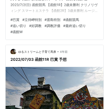
2023/7/2(日) 函館競馬 【函館1R】2歳未勝利 クリノリヴ
ィング スマートエステラ 【函館2R】3歳未勝利 ルージュ
ミシェル 【函館3R】3歳未勝利 アイリスバローズ 【函館
#
巴賞
#
立待岬特別
#
渡島特別
#
函館競馬
4R】3歳未勝利 グッドルックス 【函館6R】3歳未勝利 ヴ
#
追い切り
#
好調教
#
調教評価
#
最終追い切り
ィクトリーロード 【函館7R】3歳以上1勝クラス ドゥラ
#
函館W
レジリエント マーゴットミニモ 【函館8R】3歳以上1勝
クラス ココナッツブラウン スイーツバイキング 【函館
9R】渡島特別 プレミアムスマイル ク…
•
ゆるストリームと子育て馬券
4年前
2022/07/03 函館11R 巴賞 予想