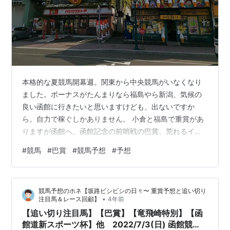
本格的な夏競馬開幕週。関東から中央競馬がいなくなり
ました。ボーナスがたんまりなら福島やら新潟、気候の
良い函館に行きたいと思いますけども、出ないですか
ら。自力で稼ぐしかありません。 小倉と福島で重賞があ
りますが函館へ。函館記念の前哨戦の巴賞。荒れるイメ
ージのあるレースですが、今年のメンバーだと最近の調
#
競馬
#
巴賞
#
競馬予想
#
予想
子が悪すぎて荒れても荒れたと思えないんではないでし
ょうか。 すごい配当になったとしても、ああ、ここで走
るんやな。とか1800mは得意やったんやなとか。いろん
競馬予想のホネ【坂路ビシビシの日々〜 重賞予想と追い切り
な予想もできますし、走ってきたらいろんな解釈が成り
•
注目馬＆レース回顧】
4年前
立ちそうです。 つまり、何を言っても怒られないレース
【追い切り注目馬】【巴賞】【竜飛崎特別】【函
です。各個人それぞれに考え方があり結果は運…
館道新スポーツ杯】他 2022/7/3(日) 函館競