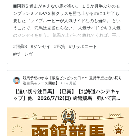
■阿蘇S 近走がさえない馬が多い。 １５か月半ぶりのモ
ンブランミノルや３勝クラスを勝ち上がるのに１年半も
要したゴッドブルービーが人気サイドなのも当然。 とい
うことで、穴馬は見当たらない。 人気サイドでも３人気
のジンセイを狙う。 気温が上がって絞れてくれば、平安
S４着、シリウスS４着の実績どおりの走りを見せられる
#
阿蘇S
#
ジンセイ
#
巴賞
#
リラボニート
はず。 ■巴賞 今日の勝負レースになりそう。 北海道実績
#
ヴーレヴー
と重賞実績を兼ね備えているのはパレハとリラボニー
ト。 あとは函館の３勝クラスでパレハとアタマ差の勝負
を演じたエラトー。 重馬場とはいえそれほど悪くは見え
競馬予想のホネ【坂路ビシビシの日々〜 重賞予想と追い切り
ないので、気にしすぎる必要はないが、道悪適性がある
•
注目馬＆レース回顧】
1ヶ月前
に越したことはない。 パレハは…
【追い切り注目馬】【巴賞】【北海道ハンデキャ
ップ】他 2026/7/12(日) 函館競馬 強いて言え
ば