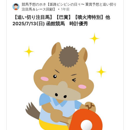
競馬予想のホネ【坂路ビシビシの日々〜 重賞予想と追い切り
•
注目馬＆レース回顧】
1年前
【追い切り注目馬】【巴賞】【噴火湾特別】他
2025/7/13(日) 函館競馬 時計優秀