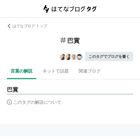
はてなブログ トップ
巴賞
このタグでブログを書く
言葉の解説
ネットで話題
関連ブログ
巴賞
このタグの解説について