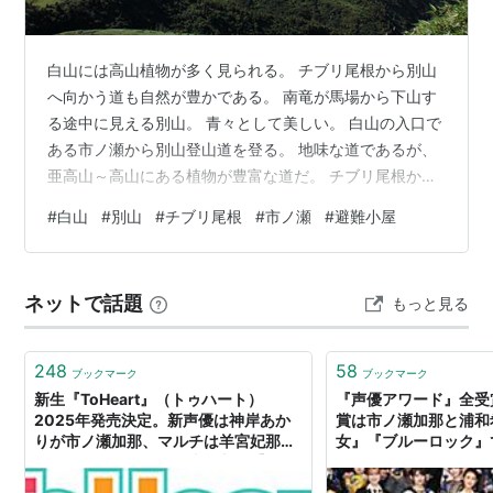
白山には高山植物が多く見られる。 チブリ尾根から別山
へ向かう道も自然が豊かである。 南竜が馬場から下山す
る途中に見える別山。 青々として美しい。 白山の入口で
ある市ノ瀬から別山登山道を登る。 地味な道であるが、
亜高山～高山にある植物が豊富な道だ。 チブリ尾根から
別山へは避難小屋がある。 自然保護のNPO団体が清掃を
#
白山
#
別山
#
チブリ尾根
#
市ノ瀬
#
避難小屋
行っている。 ササユリを守るための下草刈りや登山道整
備をされている。 比較的静かな自然散策なら市ノ瀬から
チブリ尾根がおすすめ。 別山まで行かなくても森林浴が
ネットで話題
もっと見る
できる。 にほんブログ村
248
58
ブックマーク
ブックマーク
新生『ToHeart』（トゥハート）
『声優アワード』全受
2025年発売決定。新声優は神岸あか
賞は市ノ瀬加那と浦和
りが市ノ瀬加那、マルチは羊宮妃那。
女』『ブルーロック』
オリジナルキャストの声も収録【リメ
イク】 | ゲーム・エンタメ最新情報の