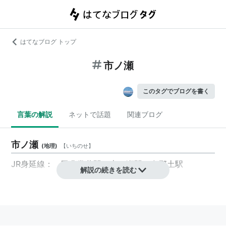
はてなブログ トップ
市ノ瀬
このタグでブログを書く
言葉の解説
ネットで話題
関連ブログ
市ノ瀬
(
地理
)
【
いちのせ
】
JR身延線：
甲斐常葉
駅 -
市ノ瀬
駅 -
久那土
駅
解説の続きを読む