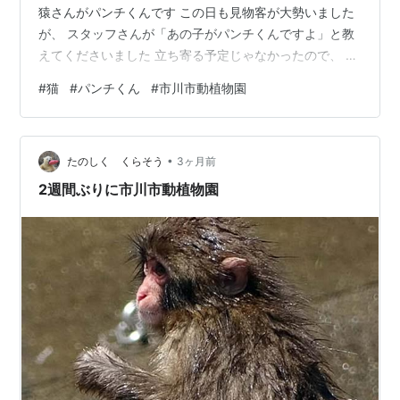
猿さんがパンチくんです この日も見物客が大勢いました
が、 スタッフさんが「あの子がパンチくんですよ」と教
えてくださいました 立ち寄る予定じゃなかったので、 望
遠レンズを持参していなかったのが残念です 逞しく成長
#
猫
#
パンチくん
#
市川市動植物園
して、お友達と仲良く遊んでいるパンチくんの様子に と
っても癒されました でも、この日は… サル山の柵を超え
て外国人が侵入するという、とんでもない事件が発生し
•
ました 私が行った時には 犯人は既に逮捕されていました
たのしく くらそう
3ヶ月前
が、 警察官がまだ何人も残っていて物々しい雰囲気で、
2週間ぶりに市川市動植物園
イベントは中止となってい…