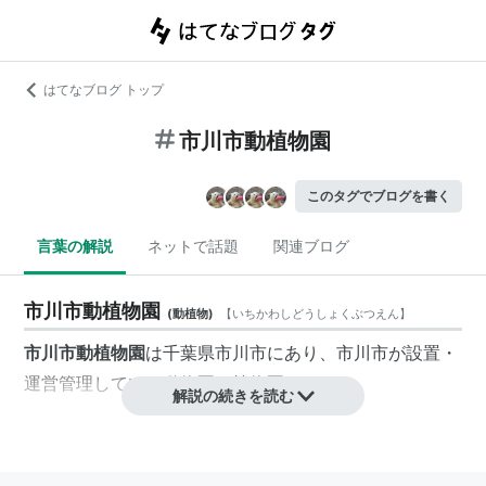
はてなブログ トップ
市川市動植物園
このタグでブログを書く
言葉の解説
ネットで話題
関連ブログ
市川市動植物園
(
動植物
)
【
いちかわしどうしょくぶつえん
】
市川市動植物園
は
千葉県
市川市
にあり、市川市が設置・
運営管理している
動物園
・
植物園
。
解説の続きを読む