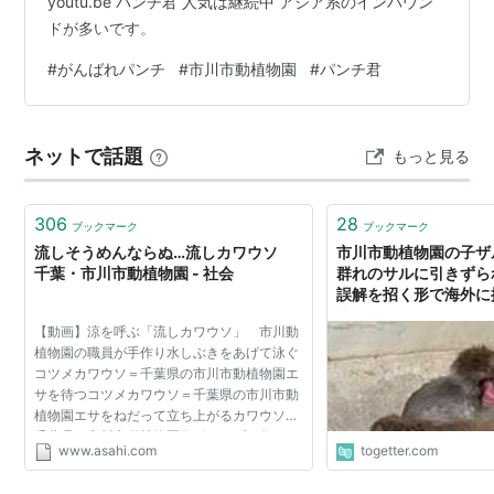
youtu.be パンチ君 人気は継続中 アジア系のインバウン
ドが多いです。
#
がんばれパンチ
#
市川市動植物園
#
パンチ君
ネットで話題
もっと見る
306
28
ブックマーク
ブックマーク
流しそうめんならぬ…流しカワウソ
市川市動植物園の子ザ
千葉・市川市動植物園 - 社会
群れのサルに引きずら
誤解を招く形で海外に
表→「ただかわいそう
【動画】涼を呼ぶ「流しカワウソ」 市川動
く頑張りを応援して欲
植物園の職員が手作り水しぶきをあげて泳ぐ
コツメカワウソ＝千葉県の市川市動植物園エ
サを待つコツメカワウソ＝千葉県の市川市動
植物園エサをねだって立ち上がるカワウソ＝
千葉県の市川市動植物園塩ビパイプで作られ
www.asahi.com
togetter.com
た「流しカワウソ」＝千葉県の市川市動植物
園 【山田裕紀】...