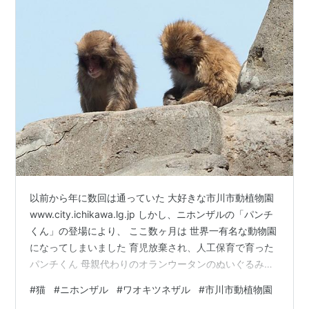
以前から年に数回は通っていた 大好きな市川市動植物園
www.city.ichikawa.lg.jp しかし、ニホンザルの「パンチ
くん」の登場により、 ここ数ヶ月は 世界一有名な動物園
になってしまいました 育児放棄され、人工保育で育った
パンチくん 母親代わりのオランウータンのぬいぐるみと
過ごす様子が話題となり、 SNSはもちろん、海外のニュ
#
猫
#
ニホンザル
#
ワオキツネザル
#
市川市動植物園
ースで取り上げられたことも！ 駐車場は常に満車・入場