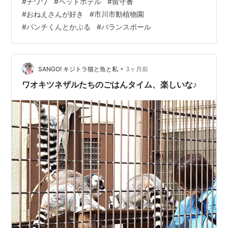
#
チワワ
#
ペットホテル
#
留守番
💧 でも今回どうやら好きな場所を見つけたみたいです。
#
おねえさんが好き
#
市川市動植物園
それがこのバランスボールの上(*´▽｀*) ホテルのブログ
#
パンチくんとかぶる
#
バランスボール
には動画もアップされてるんだけど 何と！ 自ら飛び乗っ
てる様子が映っていてじぇじぇじぇ！のびっくりぽん！
でした(≧◇≦) 誰にも邪魔されないこの場所が気に入った
のかもしれませ…
•
SANGO! キジトラ猫と魚と私
3ヶ月前
ワオキツネザルたちのごはんタイム、楽しいな♪