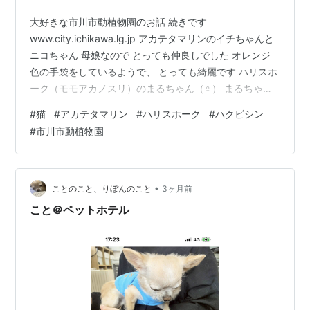
大好きな市川市動植物園のお話 続きです
www.city.ichikawa.lg.jp アカテタマリンのイチちゃんと
ニコちゃん 母娘なので とっても仲良しでした オレンジ
色の手袋をしているようで、 とっても綺麗です ハリスホ
ーク（モモアカノスリ）のまるちゃん（♀） まるちゃん
は美人さんで、 猛禽類だけど 近くで見てもあまり怖くな
#
猫
#
アカテタマリン
#
ハリスホーク
#
ハクビシン
いかも ハクビシン 街中に現れて厄介者扱いだけど、 動
#
市川市動植物園
物園ではの～んびり過ごしています のんびりし過ぎて…
こんな格好でグーグー寝ていました 野性味ゼロのハクビ
シンです… 苺の寝姿はどうかしら？ 「わたしは きれいに
まるまって ねます」（苺） 「おなかをみせるなんて と…
•
ことのこと、りぼんのこと
3ヶ月前
こと＠ペットホテル