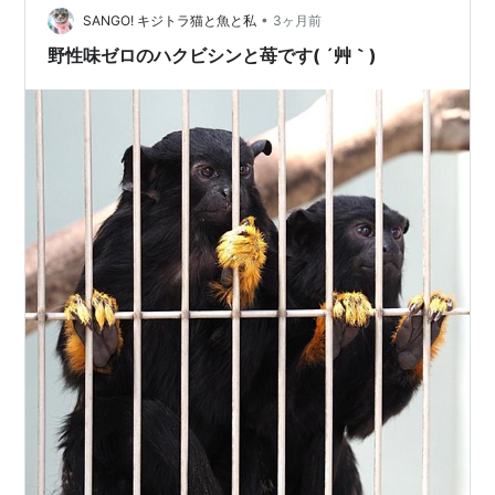
パンダさんはみんなバックヤードで残念。 ヤギさんだけ
•
SANGO! キジトラ猫と魚と私
3ヶ月前
お立ち台でした。
野性味ゼロのハクビシンと苺です( ´艸｀)