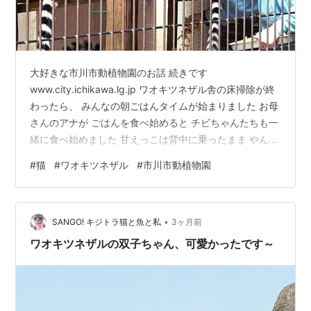
大好きな市川市動植物園のお話 続きです
www.city.ichikawa.lg.jp ワオキツネザル舎の床掃除が終
わったら、 みんなの朝ごはんタイムが始まりました お母
さんのアナが ごはんを食べ始めると チビちゃんたちも一
緒に食べ始めました 甘えっこは背中に乗ったまま やんち
ゃな子は背中から降りて 大きなごはんを口いっぱいに頬
#
猫
#
ワオキツネザル
#
市川市動植物園
張ります エサは果物（リンゴ・バナナなど）や野菜（キ
ャベツ・サツマイモなど）です チビちゃんたち 選り好み
せずパクパク食べてましたよ おなかがいっぱいになった
•
やんちゃなチビちゃん お母さんから離れて 冒険を始めま
SANGO! キジトラ猫と魚と私
3ヶ月前
したが… 「いっぱい ナデナデしてください」（チビちゃ
ワオキツネザルの双子ちゃん、可愛かったです～
ん…