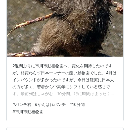
2週間ぶりに市川市動植物園へ。変化を期待したのです
が、相変わらず日本一マナーの酷い動物園でした。4月は
インバウンドが多かったのですが、今日は確実に日本人
の方が多く、若者から中高年にシフトしている感じで
す。最前列はしゃがむ、10分間。特に時間はまったく守
られないですね。 パンチ君らおさるさんは、暑くて出て
#
パンチ君
#
がんばれパンチ
#
10分間
いなかったのですが、散水が始まると一斉に出てきまし
#
市川市動植物園
た。濡れて涼んでいる感じです。オラウータンさんも日
陰で休憩。オラウータンさんのところにすごい手作りゲ
ームがありました。作った人すごい。 看板娘のレッサー