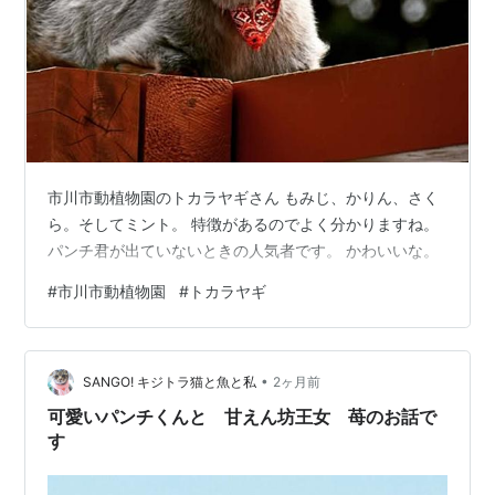
市川市動植物園のトカラヤギさん もみじ、かりん、さく
ら。そしてミント。 特徴があるのでよく分かりますね。
パンチ君が出ていないときの人気者です。 かわいいな。
#
市川市動植物園
#
トカラヤギ
•
SANGO! キジトラ猫と魚と私
2ヶ月前
可愛いパンチくんと 甘えん坊王女 苺のお話で
す