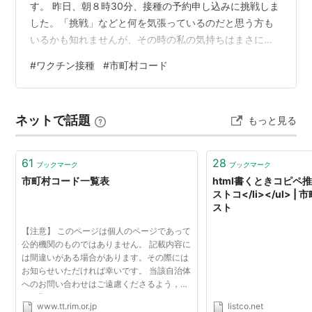
す。 昨日、朝８時30分、接種の予約申し込みに挑戦しま
した。「挑戦」などと何を気張っているのだと思う方も
いるかも知れませんが、その時の私の気持ちはまさにそ
んな感じだったのです。インターネットを使って入場券
#
ワクチン接種
#
市町村コード
や指定席の申し込みをすることはこれまでにもよくあり
ましたが、今回は少しばかり緊張しました。前に書いた
ように予約受付の混乱ぶりを見聞きしていたからです。
ネットで話題
もっと見る
8時15分、申し込みサイトにパソコンからアクセスし、前
日リハーサルした通りに、市町村コード、接種券番号、
生年月日、住所、氏名、電話番号、…
61
28
ブックマーク
ブックマーク
市町村コード一覧表
html書くときコピペ推奨 
ストコ</li></ul> 
スト
【注意】 このページは個人のページであって
公的機関のものではありません。 記載内容に
は間違いがある場合があります。その際には
お知らせいただければ幸いです。 当該自治体
へのお問い合わせはご遠慮くださるよう，切
にお願いいたします。
www.tt.rim.or.jp
listco.net