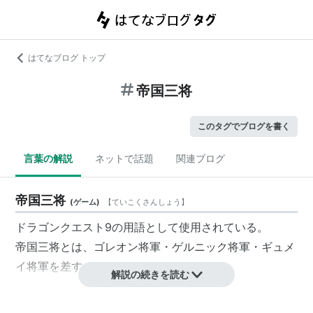
はてなブログ トップ
帝国三将
このタグでブログを書く
言葉の解説
ネットで話題
関連ブログ
帝国三将
(
ゲーム
)
【
ていこくさんしょう
】
ドラゴンクエスト9の用語として使用されている。
帝国三将とは、ゴレオン将軍・ゲルニック将軍・ギュメ
イ将軍を差す。
解説の続きを読む