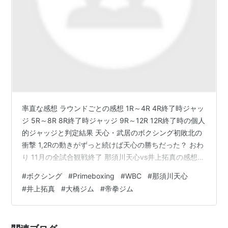
率直な感想 ラウンドごとの感想 1R～4R 4R終了時ジャッ
ジ 5R～8R 8R終了時ジャッジ 9R～12R 12R終了時の個人
的ジャッジと判定結果 天心・武居のボクシング初敗北の
衝撃 1,2Rの動きがずっと続けば天心の勝ちだった？ おわ
り 11月の全試合観戦終了 那須川天心vs井上拓真の感想を
載せていきます 勝敗予想に関する記事もあるのでそちら
#
ボクシング
#
Primeboxing
#
WBC
#
那須川天心
も読んでいただけると幸いです
#
井上拓真
#
大橋ジム
#
帝拳ジム
www.sugimoto36kg.com 率直な感想 率直な感想として
は まず、拓真が強かった...強いというか上手かったです
ね ４R終了時点のスコアが3者とも38-38で えっ？っと