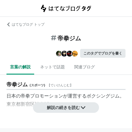
はてなブログ トップ
帝拳ジム
このタグでブログを書く
言葉の解説
ネットで話題
関連ブログ
帝拳ジム
(
スポーツ
)
【
ていけんじむ
】
日本の
帝拳プロモーション
が運営するボクシングジム。
東京都新宿区神楽坂にある。
解説の続きを読む