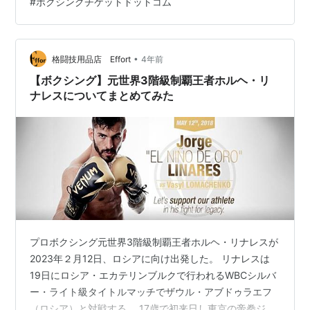
#
ボクシングチケットドットコム
•
格闘技用品店 Effort
4年前
【ボクシング】元世界3階級制覇王者ホルヘ・リ
ナレスについてまとめてみた
プロボクシング元世界3階級制覇王者ホルヘ・リナレスが
2023年２月12日、ロシアに向け出発した。 リナレスは
19日にロシア・エカテリンブルクで行われるWBCシルバ
ー・ライト級タイトルマッチでザウル・アブドゥラエフ
（ロシア）と対戦する。 17歳で初来日し東京の帝拳ジム