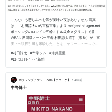
こんなにも悲しみのお酒が美味い夜はありません 写真
は、「村田諒太の名言格言集」より meigenkakugen.net
ボクシングのロンドン五輪ミドル級金メダリストで前
WBA世界同級スーパー王者 村田諒太選手（帝拳）が、事
実上の現役引退を示唆したことを、ヤフーニュースで知
りました。昨年4月に敗れたGGGこと ゲンナジー・ゴロ
#
村田諒太
#
帝拳ジム
#
糸井重里
フキン（カザフスタン）戦について「あの試合は僕の中
#
ほぼ日刊イトイ新聞
では最後だと思っている。まだ発表できていないだ
け。」と語ったそうです。私はいま、アフリカの東部の
国 ウガンダに来ています。 こちらに来て 1 週間「そろそ
ろ疲れが溜まってきた頃でしょうから、気分転換にちょ
•
ボクシングチケット.com【ボクチケ】
4年前
っと飲まない？」と同…
中野幹士