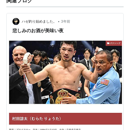
関連ブログ
思いましたが 自分の見解では１ー３Rは…
•
ハゼ釣り始めました。
3年前
悲しみのお酒が美味い夜