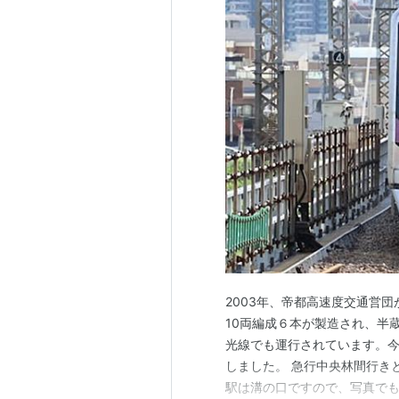
2003年、帝都高速度交通営
10両編成６本が製造され、半
光線でも運行されています。今回
しました。 急行中央林間行き
駅は溝の口ですので、写真で