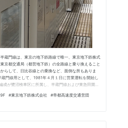
る半蔵門線は、東京の地下鉄路線で唯一、東京地下鉄株式
、東京都交通局（都営地下鉄）の全路線と乗り換えること
緯からして、日比谷線との乗換など、面倒な所もありま
半蔵門線用として、1981年４月１日に営業運転を開始し
19編成が鷺沼検車区に所属し、半蔵門線および東急田園都
光線で運行されていました。しかし、18000系に置き
09F
#
東京地下鉄株式会社
#
帝都高速度交通営団
つつあります。 現在は、上の写真の8109Fと8116F
は、2…