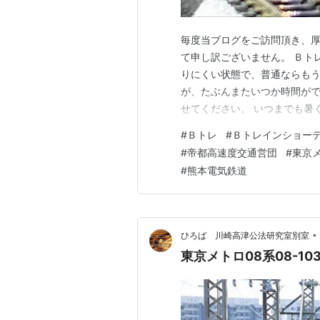
毎度当ブログをご訪問頂き、厚
て申し訳ございません。 Ｂト
りにくい状態で、普通ならも
が、たぶんまたいつか時間が
せてください。 いつまでも暑
所を走るこちらの車両のＢト
#
Ｂトレ
#
Ｂトレインショー
営団 ０１系 です。帝都高速
#
帝都高速度交通営団
#
東京
ロ」に当たります。帝都の名を
#
熊本電気鉄道
•
ひろば 川崎高津公法研究室別室
東京メトロ08系08-103