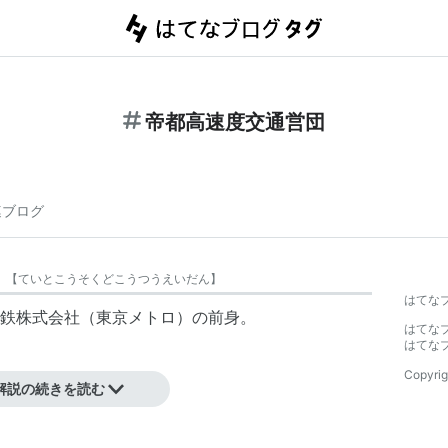
帝都高速度交通営団
連ブログ
【
ていとこうそくどこうつうえいだん
】
はてな
鉄株式会社（東京メトロ）の前身。
はてな
はてな
Copyrig
解説の続きを読む