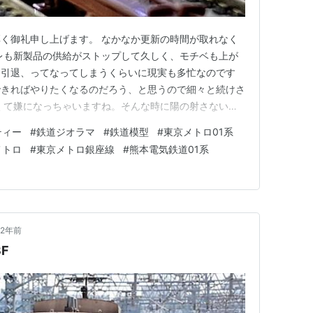
く御礼申し上げます。 なかなか更新の時間が取れなく
レも新製品の供給がストップして久しく、モチベも上が
う引退、ってなってしまうくらいに現実も多忙なのです
できればやりたくなるのだろう、と思うので細々と続けさ
くて嫌になっちゃいますね。そんな時に陽の射さない場
レインショーティーをご紹介いたします。帝都高速度交通
ティー
#
鉄道ジオラマ
#
鉄道模型
#
東京メトロ01系
度交通営団は「営団」の通称で呼ばれ、現在の「東京メト
メトロ
#
東京メトロ銀座線
#
熊本電気鉄道01系
冠する会社は「京王帝都電鉄…
2年前
F