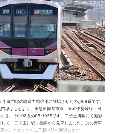
団が半蔵門線の輸送力増強用に登場させたのが08系です。
蔵門線はもとより、東急田園都市線、東武伊勢崎線・日
は、その08系の08-103Fです。二子玉川駅にて撮影
として、二子玉川駅１番線から発車しました。次の停車
も見ることができる二子新地駅を通過します。