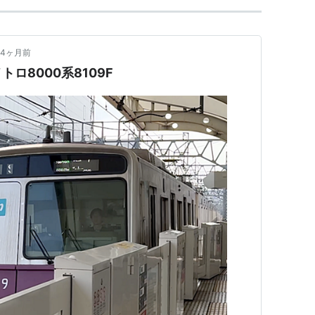
4ヶ月前
ロ8000系8109F