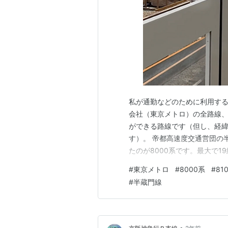
私が通勤などのために利用す
会社（東京メトロ）の全路線
ができる路線です（但し、経
す）。 帝都高速度交通営団の
たのが8000系です。最大で
市線、さらに東武伊勢崎線・日
#
東京メトロ
#
8000系
#
81
換えられることとなり、姿を消し
#
半蔵門線
のみが残っています。 8000系
•