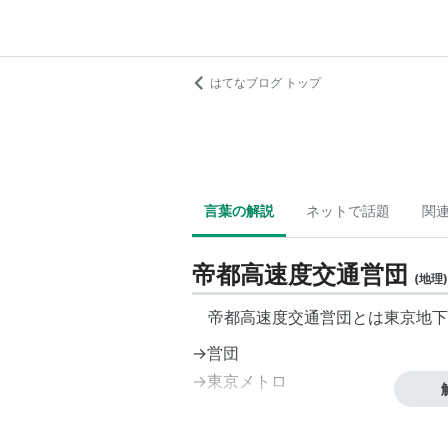
はてなブログ トップ
言葉の解説
ネットで話題
関
帝都高速度交通営団
(
地理
)
帝都高速度交通営団とは東京地下
→
営団
→
東京メトロ