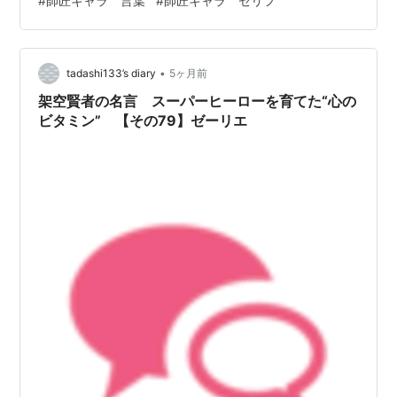
#
師匠キャラ 言葉
#
師匠キャラ セリフ
ます。 （この後、第75話「霧を晴らす魔法」のネタバレ
です） 追い詰められた状況でフェルンは、敵からは攻撃
魔法の弾道を予測できない高高…
•
tadashi133’s diary
5ヶ月前
架空賢者の名言 スーパーヒーローを育てた“心の
ビタミン” 【その79】ゼーリエ