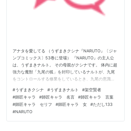
アナタを愛してる （うずまきクシナ『NARUTO』〔ジャ
ンプコミックス〕53巻に登場） 『NARUTO』の主人公
は、うずまきナルト。 その母親がクシナです。 体内に超
強力な魔獣「九尾の狐」を封印しているナルトが、九尾
をコントロールする修業をしているとき、九尾の意識に
取り込まれそうになったナルトは、精神の世界のなか
#
うずまきクシナ
#
うずまきナルト
#
架空賢者
で、謎の美女と出会います。 それが、１５年前に亡くな
#
師匠キャラ
#
師匠キャラ 名言
#
師匠キャラ 言葉
ったはずの、ナルトの実母・うずまきクシナでした。 渦
#
師匠キャラ セリフ
#
師匠キャラ 女
#
ただし133
の国出身で木の葉の里に連れてこられていた彼女は特異
#
NARUTO
体質であり、自身の体に九尾の狐を封印されていまし
た。 しかし、「子を出産するときに封印が弱まる」とい
う弱点を知った敵が木の葉の里を襲…