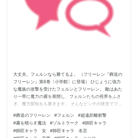
大丈夫。フェルンなら勝てるよ。 （フリーレン『葬送の
フリーレン』第8巻〔小学館〕に登場） ひじょうに強力
な魔族の攻撃を受けたフェルンとフリーレン。 敵はあた
り一帯に魔力の霧を展開し、フェルンたちの視界をふさ
ぎ、魔力探知をも塞ぎます。 そんなピンチの状況でフリ
ーレンは、冒頭の言葉を残して、なぜか姿を隠してしま
#
葬送のフリーレン
#
フェルン
#
超遠距離射撃
います。 フリーレンの援護なしで、格上の相手と戦わね
#
霧を晴らす魔法
#
ゾルトラーク
#
師匠キャラ
ばならなくなってしまった…。 どうするフェルン！ 第73
#
師匠キャラ 女
#
師匠キャラ 名言
話「遭遇戦」には、このような危機的状況が描かれてい