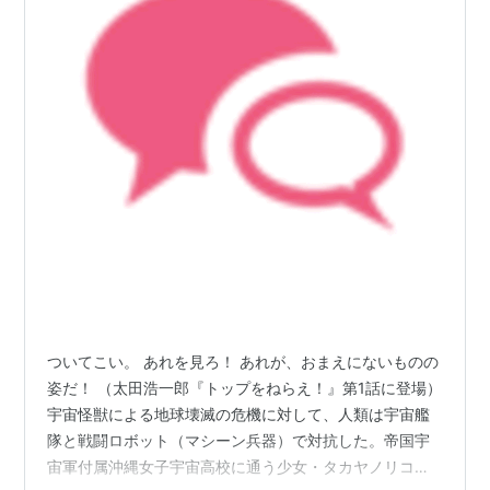
ついてこい。 あれを見ろ！ あれが、おまえにないものの
姿だ！ （太田浩一郎『トップをねらえ！』第1話に登場）
宇宙怪獣による地球壊滅の危機に対して、人類は宇宙艦
隊と戦闘ロボット（マシーン兵器）で対抗した。帝国宇
宙軍付属沖縄女子宇宙高校に通う少女・タカヤノリコ