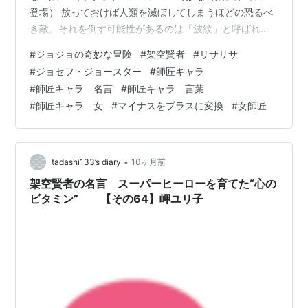
登場） 放っておけば人類を滅ぼしてしまうほどの恐るべ
き敵。それを倒す可能性があるのは「波紋」と呼ばれる
不思議なパワーの使い手だけ。 第2部の主人公「ジョセ
#
ジョジョの奇妙な冒険
#
架空賢者
#
リサリサ
フ・ジョースター」は、強敵を倒すために「リサリサ」
#
ジョセフ・ジョースター
#
師匠キャラ
という女師匠の課す試練に挑みます。ネタバレを避ける
#
師匠キャラ 名言
#
師匠キャラ 言葉
ため詳細は省きますが、失敗すればビルの６～７階に相
#
師匠キャラ 女
#
マイナスをプラスに変換
#
女師匠
当する高さから落下して確実に命を失う危険な試練で
す。 ジョセフのライバルであり親友ともなるシーザー
は、すでにそうとうな修練を積んでいるた…
•
tadashi133’s diary
10ヶ月前
架空賢者の名言 スーパーヒーローを育てた“心の
ビタミン” 【その64】岬ユリ子