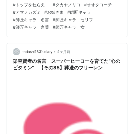
は、ロボットの操縦が壊滅的にヘタな、おちこぼれの劣
#
トップをねらえ！
#
タカヤノリコ
#
オオタコーチ
等生。 しかしノリコは、全校生徒から「お姉さま」と呼
#
アマノカズミ
#
お姉さま
#
師匠キャラ
ばれて慕われる、頭脳明晰で容姿端麗な最優秀生徒・ア
#
師匠キャラ 名言
#
師匠キャラ セリフ
マノカズミとともに、エリート集団「トップ部隊」のパ
#
師匠キャラ 言葉
#
師匠キャラ 女
イロットになぜか選ばれてしまう。 周囲の嫉妬は激しか
った。父親が宇宙軍の提督だからコネで選ばれたん
だ…。度重なる陰湿ないじめに耐えかねたノリ…
•
tadashi133’s diary
4ヶ月前
架空賢者の名言 スーパーヒーローを育てた“心の
ビタミン” 【その85】葬送のフリーレン