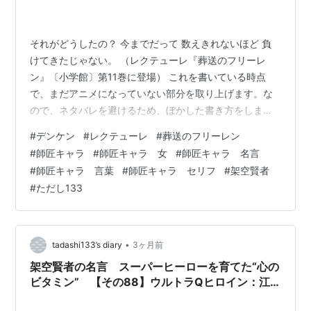
それがどうしたの？ 今までだって 数えきれないほど 負
けてきたじゃない。 （レクテューレ『葬送のフリーレ
ン』〔小学館〕第11巻に登場） これを書いている時点
で、まだアニメになっていない部分を取り上げます。な
ので、ネタバレを避けるため、ぼかした書き方をしま
す。 第98話「報い」。この回で宮廷魔法使いの老デンケ
#
デンケン
#
レクテューレ
#
葬送のフリーレン
ンは、ある超絶的に強い魔族に戦いを挑み、敗れてしま
#
師匠キャラ
#
師匠キャラ 女
#
師匠キャラ 名言
います。 霊界なのかどこなのか、気が付くとデンケンは
#
師匠キャラ 言葉
#
師匠キャラ セリフ
#
架空賢者
若い頃に戻っていて、そばには、亡き妻レクテューレ
#
ただし133
が、生前の若く美しい姿で存在しているのでした。 デン
ケンは妻に、たとえ夢の中でも、人生の最期に君に会え
てよかったと言い、自分が魔族に負けたこと…
•
tadashi133’s diary
3ヶ月前
架空賢者の名言 スーパーヒーローを育てた“心の
ビタミン” 【その88】ウルトラQヒロイン：江
戸川由利子