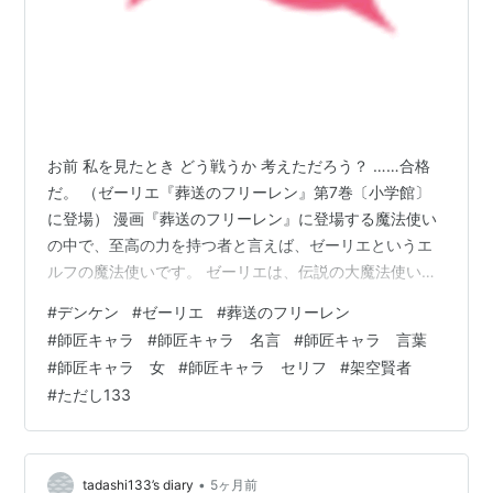
お前 私を見たとき どう戦うか 考えただろう？ ……合格
だ。 （ゼーリエ『葬送のフリーレン』第7巻〔小学館〕
に登場） 漫画『葬送のフリーレン』に登場する魔法使い
の中で、至高の力を持つ者と言えば、ゼーリエというエ
ルフの魔法使いです。 ゼーリエは、伝説の大魔法使い・
フランメを育てた師匠。 フランメの弟子が、魔王を倒し
#
デンケン
#
ゼーリエ
#
葬送のフリーレン
た勇者パーティーの一員であった、われらがフリーレン
#
師匠キャラ
#
師匠キャラ 名言
#
師匠キャラ 言葉
です。 一級魔法使いの最終面接を、この魔法界の大御所
#
師匠キャラ 女
#
師匠キャラ セリフ
#
架空賢者
みずからが行なう場面。 宮廷魔法使いとして名をはせて
#
ただし133
きた老デンケンを前にして、「正直 お前が若い頃に会い
たかった。血の気と野心に満ち溢れた若かりし頃に。私
は燃え滓には興味はない」と前置…
•
tadashi133’s diary
5ヶ月前