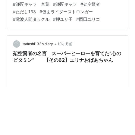
#
師匠キャラ 言葉
#
師匠キャラ
#
架空賢者
た城茂（じょう・しげる）は、「電気人間」となる。だ
#
ただし133
#
仮面ライダーストロンガー
が、本当は組織と戦うために改造人間となったのだっ
#
電波人間タックル
#
岬ユリ子
#
岡田ユリコ
た。茂は、改造されたが洗脳される前の少女・岬ユリ子
を救出する。 怪人を倒す強大な力を持った茂は、「仮面
ライダーストロンガー」と名乗り、正義のため…
•
tadashi133’s diary
10ヶ月前
架空賢者の名言 スーパーヒーローを育てた“心の
ビタミン” 【その62】エリナおばあちゃん