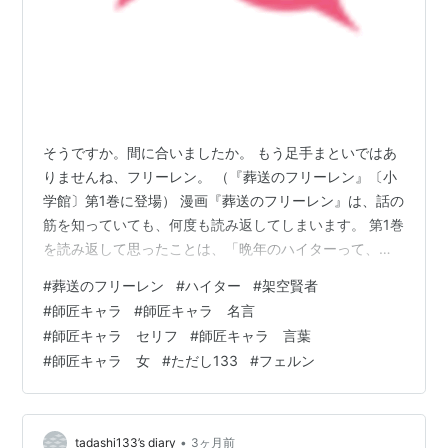
そうですか。間に合いましたか。 もう足手まといではあ
りませんね、フリーレン。 （『葬送のフリーレン』〔小
学館〕第1巻に登場） 漫画『葬送のフリーレン』は、話の
筋を知っていても、何度も読み返してしまいます。 第1巻
を読み返して思ったことは、「晩年のハイターって、い
い顔してるな」ということです。 青年の頃のオッサンぽ
#
葬送のフリーレン
#
ハイター
#
架空賢者
くて、とぼけた味わいのある顔も好きですが、孤児のフ
#
師匠キャラ
#
師匠キャラ 名言
ェルンをひきとり、愛娘のように育て、彼女をフリーレ
#
師匠キャラ セリフ
#
師匠キャラ 言葉
ンに託そうとする晩年のハイターは、何ともいえない、
#
師匠キャラ 女
#
ただし133
#
フェルン
柔和で慈悲深い顔をしています。 こういうお年寄りって
素敵だな、と思います。 「和顔愛語」という言葉があり
ますが、優しい言葉と笑顔は、人を…
•
tadashi133’s diary
3ヶ月前