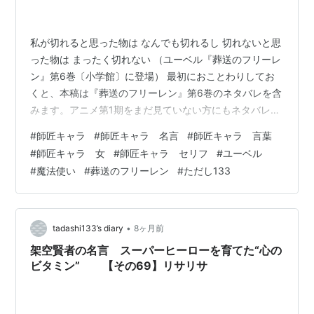
私が切れると思った物は なんでも切れるし 切れないと思
った物は まったく切れない （ユーベル『葬送のフリーレ
ン』第6巻〔小学館〕に登場） 最初におことわりしてお
くと、本稿は『葬送のフリーレン』第6巻のネタバレを含
みます。アニメ第1期をまだ見ていない方にもネタバレに
なります。 眠そうな目がチャーミングな少女・ユーベル
#
師匠キャラ
#
師匠キャラ 名言
#
師匠キャラ 言葉
は「三級魔法使い」。 彼女の得意な魔法は「レイルザイ
#
師匠キャラ 女
#
師匠キャラ セリフ
#
ユーベル
デン（大体なんでも切る魔法）」です。 ユーベルは、こ
#
魔法使い
#
葬送のフリーレン
#
ただし133
の必殺技を用いて、彼女とは比較にならない強さを誇る
一級魔法使い・ゼンゼ（正確にはゼンゼと同等の力を持
つ複製体）を一撃で斬り捨ててしまいます。 ゼンゼの髪
の毛は魔法防御の塊であり、鉄…
•
tadashi133’s diary
8ヶ月前
架空賢者の名言 スーパーヒーローを育てた“心の
ビタミン” 【その69】リサリサ