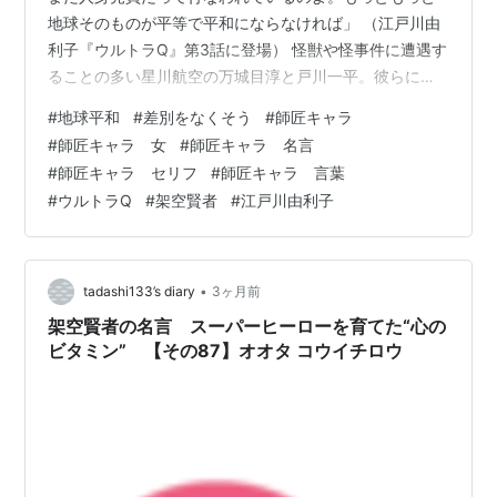
地球そのものが平等で平和にならなければ」 （江戸川由
利子『ウルトラQ』第3話に登場） 怪獣や怪事件に遭遇す
ることの多い星川航空の万城目淳と戸川一平。彼らに協
力して事件を追う女性記者の江戸川由利子。 この３人
#
地球平和
#
差別をなくそう
#
師匠キャラ
が、空想特撮テレビドラマ『ウルトラQ』の主要メンバー
#
師匠キャラ 女
#
師匠キャラ 名言
である。 ある日、火星に到達したはずの地球の宇宙探査
#
師匠キャラ セリフ
#
師匠キャラ 言葉
カプセルが、パラシュート付きで地球大気圏に返ってき
#
ウルトラQ
#
架空賢者
#
江戸川由利子
た。 そのカプセルには金色をした謎の２つの球体が入っ
ていた。 その球体は熱を加えると巨大化し、ナメクジを
巨大にしたような宇宙怪獣「ナメゴン」…
•
tadashi133’s diary
3ヶ月前
架空賢者の名言 スーパーヒーローを育てた“心の
ビタミン” 【その87】オオタ コウイチロウ