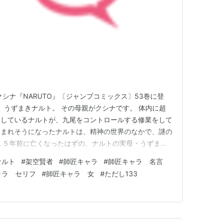
シナ『NARUTO』〔ジャンプコミックス〕53巻に登
は、うずまきナルト。 その母親がクシナです。 体内に超
印しているナルトが、九尾をコントロールする修業をして
込まれそうになったナルトは、精神の世界のなかで、謎の
１５年前に亡くなったはずの、ナルトの実母・うずまき
木の葉の里に連れてこられていた彼女は特異体質であ
ナルト
#
架空賢者
#
師匠キャラ
#
師匠キャラ 名言
されていました。 しかし、「子を出産するときに封印
ャラ セリフ
#
師匠キャラ 女
#
ただし133
敵が木の葉の里を襲…