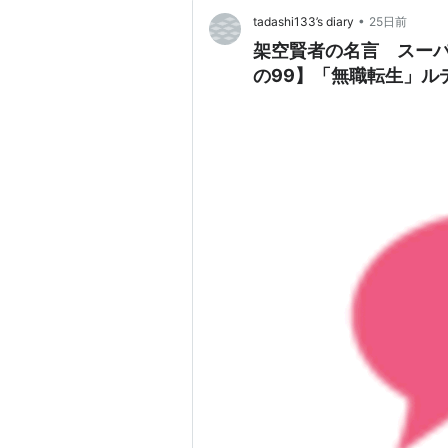
•
tadashi133’s diary
25日前
架空賢者の名言 スーパ
の99】「無職転生」ル