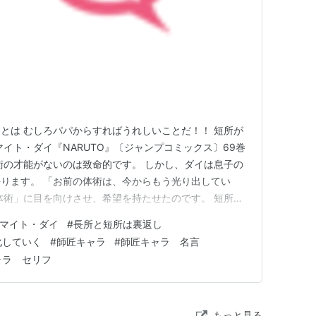
とは むしろパパからすればうれしいことだ！！ 短所が
イト・ダイ『NARUTO』〔ジャンプコミックス〕69巻
術の才能がないのは致命的です。 しかし、ダイは息子の
ります。 「お前の体術は、今からもう光り出してい
体術」に目を向けさせ、希望を持たせたのです。 短所が
短所も長所になる」とダイは幼い息子に言います。 く
マイト・ダイ
#
長所と短所は裏返し
とはにぎやかなこと 頑固とは一途なこと そんな例をあげ
化していく
#
師匠キャラ
#
師匠キャラ 名言
年下忍が修行…
ャラ セリフ
もっと見る