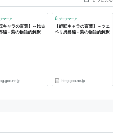
6
クマーク
ブックマーク
匠キャラの言葉】～比古
【師匠キャラの言葉】～ツェ
郎編 - 紫の物語的解釈
ペリ男爵編 - 紫の物語的解釈
og.goo.ne.jp
blog.goo.ne.jp