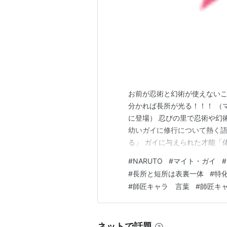
お前が忍術と幻術が使えないこ
分かれば長所が光る！！！ （マ
に登場） 忍びの里で忍術や幻
幼いガイに修行について熱く語
る」 ガイに与えられた才能「
あるからダメだ、ではなく、「
#
NARUTO
#
マイト・ガイ
#
どいとは丁寧なこと うるさい
#
長所と短所は表裏一体
#
特
るのです。 そんなパパを「万
#
師匠キャラ 言葉
#
師匠キ
ネットで話題