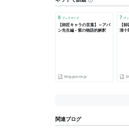
8
7
ブックマーク
ブッ
【師匠キャラの言葉】～アバ
【師
ン先生編 - 紫の物語的解釈
清十
blog.goo.ne.jp
bl
関連ブログ