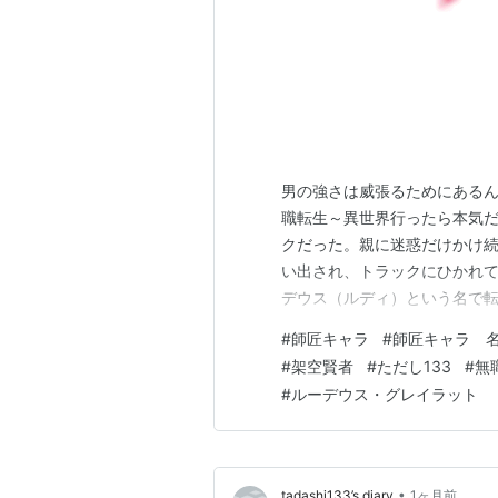
男の強さは威張るためにあるん
職転生～異世界行ったら本気だ
クだった。親に迷惑だけかけ
い出され、トラックにひかれて
デウス（ルディ）という名で
み、今回の人生では「調子に
#
師匠キャラ
#
師匠キャラ 
を心がけ、積極的な人生を歩ん
#
架空賢者
#
ただし133
#
無
わけではないけれど、夜に寝て
#
ルーデウス・グレイラット
•
tadashi133’s diary
1ヶ月前