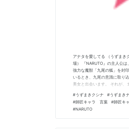
アナタを愛してる （うずまきク
場） 『NARUTO』の主人公
強力な魔獣「九尾の狐」を封
いるとき、九尾の意識に取り
美女と出会います。 それが、
クシナでした。 渦の国出身で
#
うずまきクシナ
#
うずまき
り、自身の体に九尾の狐を封印
#
師匠キャラ 言葉
#
師匠キ
が弱まる」という弱点を知った
#
NARUTO