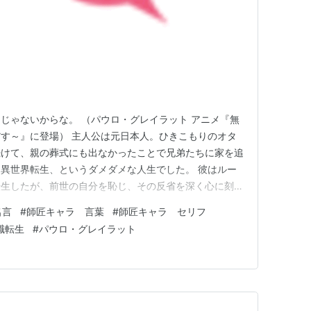
じゃないからな。 （パウロ・グレイラット アニメ『無
す～』に登場） 主人公は元日本人。ひきこもりのオタ
続けて、親の葬式にも出なかったことで兄弟たちに家を追
異世界転生、というダメダメな人生でした。 彼はルー
転生したが、前世の自分を恥じ、その反省を深く心に刻
乗らない」「人のせいにしない」「努力する」ということ
名言
#
師匠キャラ 言葉
#
師匠キャラ セリフ
でいくのです。 僕ら現実の人間は、異世界転生をする
職転生
#
パウロ・グレイラット
、朝、目覚めます。これは、…