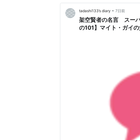
•
tadashi133’s diary
7日前
架空賢者の名言 スーパ
の101】マイト・ガイ