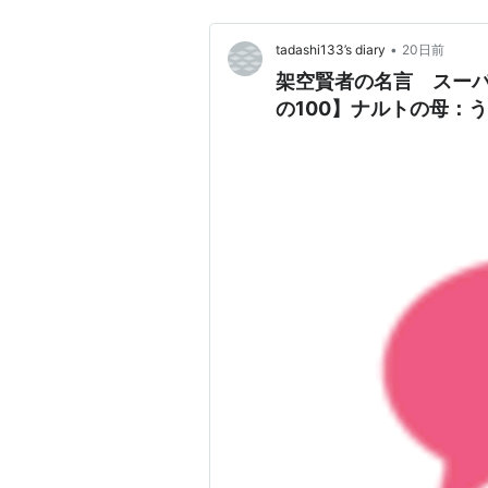
•
tadashi133’s diary
20日前
架空賢者の名言 スーパ
の100】ナルトの母：