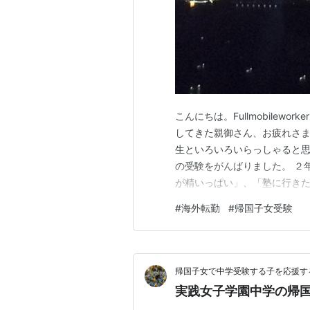
こんにちは。Fullmobilew
してきた親御さん、お疲れさま
生といろいろいらっしゃると
の受験をがんばりました。 ２
が精いっぱい」、「塾に行き
活でストレスを抱える」、「受
#
海外転勤
#
帰国子女受験
しいことばかりじゃない経験
人になって感じてもらうしかな
帰国子女で中学受験する子を応援す
実践女子学園中学の帰