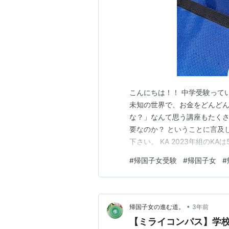
こんにちは！！ 中学受験って
未知の世界で、お金をどんどん
な？」なんて思う講座もたくさ
要なのか？ ということに言及
下さい。 KA 2023年組のKA
ら始まったのですが、現在はカ
#
帰国子女受験
#
帰国子女
#
ができているようです。 4教
に合わせたのなかな？ 6…
•
帰国子女の進む道。
3年前
【ミライコンパス】学