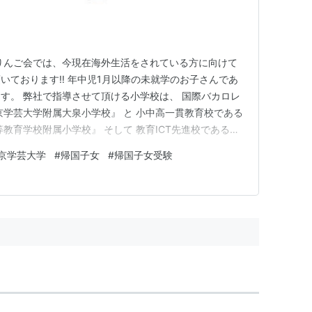
 りんご会では、今現在海外生活をされている方に向けて
いております‼️ 年中児1月以降の未就学のお子さんであ
す。 弊社で指導させて頂ける小学校は、 国際バカロレ
京学芸大学附属大泉小学校』 と 小中高一貫教育校である
教育学校附属小学校』 そして 教育ICT先進校である国
井小学校』 です。 この3校はレベルの高いカリキュラム
京学芸大学
#
帰国子女
#
帰国子女受験
入学金・授業料が無料となっています。立川国際小は帰国
べると…