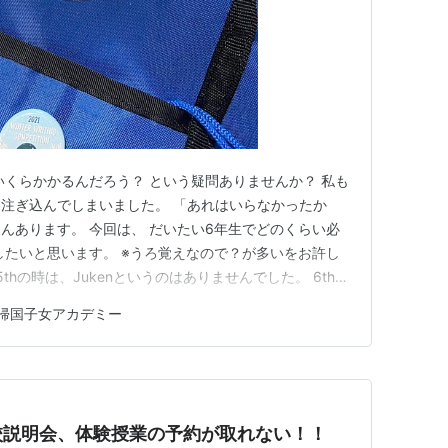
いくらかかるんだろう？ という疑問ありませんか？ 私も
注ぎ込んでしまいました。 「あれはいらなかったか
んあります。 今回は、 だいたい6年生でどのくらい必
したいと思います。 ※うろ覚えなので？が多いをお許し
は5thの時は、Jukenというのはありませんでした。 6thか
リキュラムが変更になり、4thから受験に向けての講座
帰国子女アカデミー
科受験なら、4年生から開始と言われているので、そちら
校説明会、体験授業の予約が取れない！！