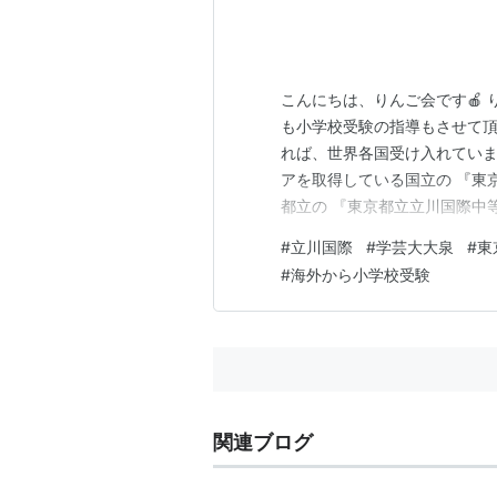
こんにちは、りんご会です🍎
も小学校受験の指導もさせて頂
れば、世界各国受け入れていま
アを取得している国立の 『東
都立の 『東京都立立川国際中等
立の 『東京学芸大学附属小金
#
立川国際
#
学芸大大泉
#
東
でありながら、国公立のため
#
海外から小学校受験
子女特別枠があり、一般枠と比
関連ブログ