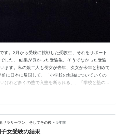
orkerです。2月から受験に挑戦した受験生、それをサポート
でした。 結果が良かった受験生、そうでなかった受験
思います。私の娘二人も長女が去年、次女が今年と初めて
年前に日本に帰国して、「小学校の勉強についていくの
たいけれど多くの塾で入塾を断られる」、「学校と塾の生
験前に精神的に不安定になりキレる」、 などなど、楽
しました。中学受験が良かったかどうかは、本人たちが大
いのですが…
•
るサラリーマン、そしてその後
5年前
国子女受験の結果