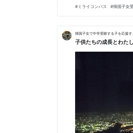
を見に行きたい！！」と思えば
#
ミライコンパス
#
帰国子女
↓ 学校説明会の項目にいく 
スから登録。 2人目以降の場
帰国子女で中学受験する子を応援す
子供たちの成長とわた