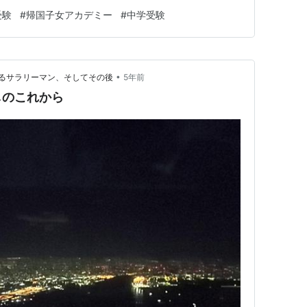
 ただ、登録をすればいいだけです。 学校のHPにいく
受験
#
帰国子女アカデミー
#
中学受験
↓ ミライコンパスに初めて登録する場合は、メールアドレ
合は、ロ…
•
るサラリーマン、そしてその後
5年前
しのこれから