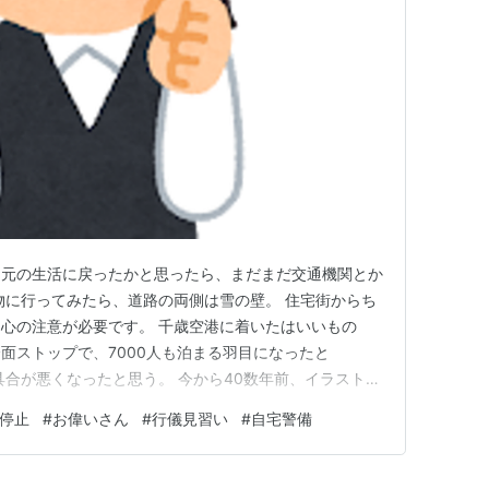
り元の生活に戻ったかと思ったら、まだまだ交通機関とか
物に行ってみたら、道路の両側は雪の壁。 住宅街からち
心の注意が必要です。 千歳空港に着いたはいいもの
面ストップで、7000人も泊まる羽目になったと
具合が悪くなったと思う。 今から40数年前、イラストみ
ど、私にも若い頃がありました。 当時は自宅から
行停止
#
お偉いさん
#
行儀見習い
#
自宅警備
数も一時間に1本とか2時間に1本しか列車がありませんで
車は遅れに遅れ、一番電車が…