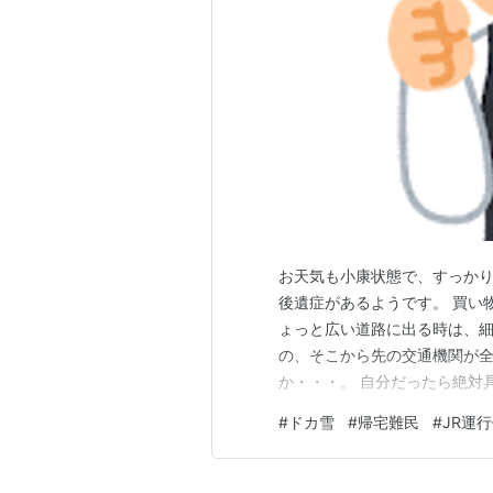
お天気も小康状態で、すっか
後遺症があるようです。 買い
ょっと広い道路に出る時は、細
の、そこから先の交通機関が全
か・・・。 自分だったら絶対
たいに元気溌剌じゃなかったけ
#
ドカ雪
#
帰宅難民
#
JR運
JR（国鉄）で通っていて、本
した。 ある日大雪になり、列