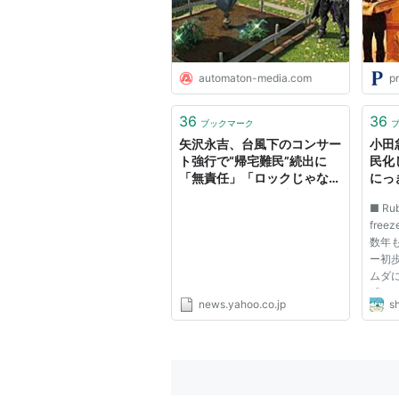
automaton-media.com
pr
36
36
ブックマーク
矢沢永吉、台風下のコンサー
小田
ト強行で“帰宅難民”続出に
民化
「無責任」「ロックじゃな
にっき
い」YAZAWAに批判向く
■ R
（週刊女性PRIME） -
fre
Yahoo!ニュース
数年も
ー初
ムダ
「mu
news.yahoo.co.jp
sh
CONST 
CONST
みたい
レッ
て、そ