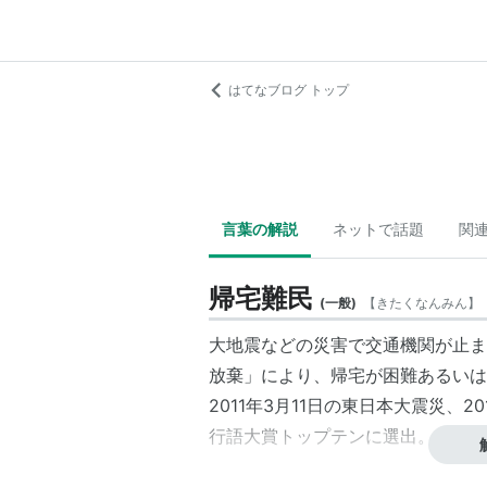
はてなブログ トップ
言葉の解説
ネットで話題
関
帰宅難民
(
一般
)
【
きたくなんみん
】
大地震などの災害で交通機関が止ま
放棄」により、帰宅が困難あるいは
2011年3月11日の東日本大震災、2
行語大賞トップテンに選出。