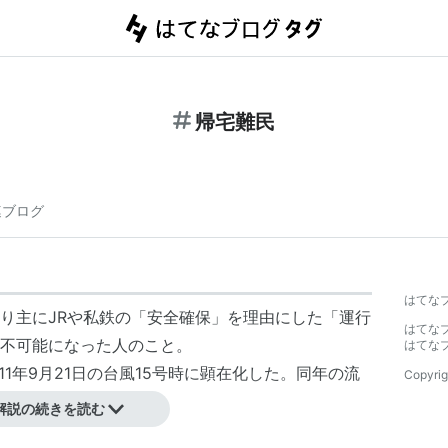
帰宅難民
連ブログ
はてな
り主にJRや私鉄の「安全確保」を理由にした「運行
はてな
不可能になった人のこと。
はてな
011年9月21日の台風15号時に顕在化した。同年の流
Copyrig
解説の続きを読む