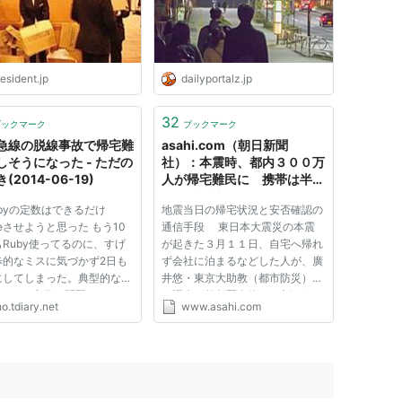
esident.jp
dailyportalz.jp
32
ブックマーク
ブックマーク
急線の脱線事故で帰宅難
asahi.com（朝日新聞
しそうになった - ただの
社）：本震時、都内３００万
(2014-06-19)
人が帰宅難民に 携帯は半数
使えず - 社会
ubyの定数はできるだけ
地震当日の帰宅状況と安否確認の
ezeさせようと思った もう10
通信手段 東日本大震災の本震
Ruby使ってるのに、すげ
が起きた３月１１日、自宅へ帰れ
歩的なミスに気づかず2日も
ず会社に泊まるなどした人が、廣
にしてしまった。典型的な
井悠・東京大助教（都市防災）ら
tableな定数」問題。
の調査で首都圏全体で２割、うち
o.tdiary.net
www.asahi.com
= 'foo' def bar(opt) str =
東京都内で３割いたとの結果が出
 str << opt baz(str) end
た。地震発生当時、外出中で都内
なメソッドbarがマルチス
にいた人は約１千万人と推定さ
ドの奥底で何度も呼び出され
れ、そのうち３００万人の帰宅
のたび...
が...