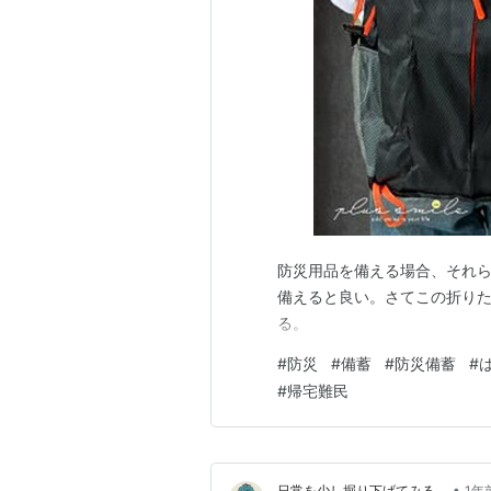
防災用品を備える場合、それ
備えると良い。さてこの折り
る。
#
防災
#
備蓄
#
防災備蓄
#
#
帰宅難民
•
日常を少し掘り下げてみる。
1年