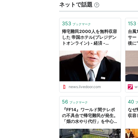
ネットで話題
353
153
ブックマーク
帰宅難民2000人を無料収容
台風
した 帝国ホテル(プレジデン
サー
トオンライン) - 経済 -
後に
livedoor ニュース
任」
YAZ
女性P
news.livedoor.com
w
56
40
ブックマーク
『FF14』ワールド間テレポ
なぜ
の不具合で帰宅難民が発生。
収容
「畑の水やり代行」を中心に
善意の輪が広がる -
AUTOMATON