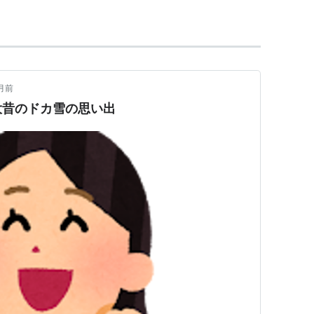
月前
大昔のドカ雪の思い出