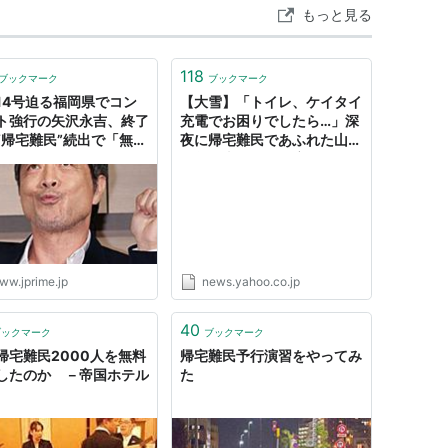
もっと見る
118
ブックマーク
ブックマーク
14号迫る福岡県でコン
【大雪】「トイレ、ケイタイ
ト強行の矢沢永吉、終了
充電でお困りでしたら…」深
“帰宅難民”続出で「無責
夜に帰宅難民であふれた山科
「ロックじゃない」
駅前、串カツ屋が店を開放→
AWAに批判向く | 週刊
数十人が夜を明かす 当日の
RIME
様子を店主に聞いた（まいど
なニュース） - Yahoo!ニュ
ース
ww.jprime.jp
news.yahoo.co.jp
40
ブックマーク
ブックマーク
帰宅難民2000人を無料
帰宅難民予行演習をやってみ
したのか －帝国ホテル
た