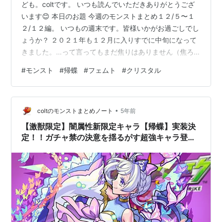
ども。coltです。 いつも読んでいただきありがとうござ
います😊 本日のお題 今週のモンストまとめ１２/５〜１
２/１２編。 いつもの週末です。皆様いかがお過ごしでし
ょうか？ ２０２１年も１２月に入りすでに中旬になって
きました。…って言ってもまだ焦りはありません（焦ろ
よ） 早く年賀状の準備もしなきゃと思いつつ、スマホを
#
モンスト
#
帰蝶
#
フェムト
#
クリスタル
いじっております。 …ホント何やってんだか…。 お尻に
火がついてからじゃないと動かないこの性格をなんとか
したいとは思ってるんですが… 来年の努力目標にしとこ
•
っかな？ …ではでは、本題に移らせていただきます。 不
coltのモンストまとめノート
5年前
定期ではありますが、サブブログも更新しておりますの
【激獣限定】闇属性新限定キャラ【帰蝶】実装決
で、よろしければ応援お…
定！！ガチャ禁の決意を揺るがす超強キャラ登
場！！評価&わくわくの実考察&適正クエストまと
め 【濃姫】編