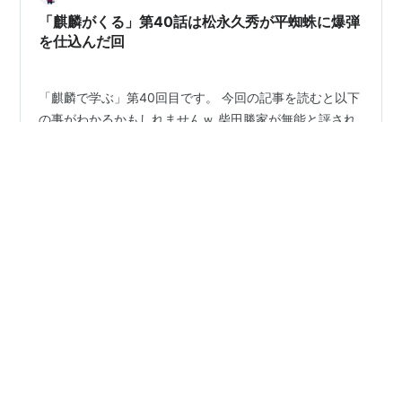
今回のキャラもオニャンコポンやアナスタシア、えびす
「麒麟がくる」第40話は松永久秀が平蜘蛛に爆弾
の実装時と同じ…
を仕込んだ回
「麒麟で学ぶ」第40回目です。 今回の記事を読むと以下
の事がわかるかもしれませんｗ 柴田勝家が無能と評され
た戦い？ｗ 近衛前久の子ども 細川藤孝の子ども 松永久