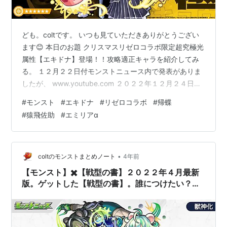
ども。coltです。 いつも見ていただきありがとうござい
ます😊 本日のお題 クリスマスリゼロコラボ限定超究極光
属性【エキドナ】登場！！攻略適正キャラを紹介してみ
る。 １２月２２日付モンストニュース内で発表がありま
したが、 www.youtube.com ２０２２年１２月２４日
（金）１９時から【クリスマスリゼロ】コラボ限定の超
#
モンスト
#
エキドナ
#
リゼロコラボ
#
帰蝶
究極クエストが発表されました。 今回は通常のクエスト
#
猿飛佐助
#
エミリアα
のみで終わってしまうのかもと思っていたので、ちょっ
とテンション上がっちゃいました。 しかも強欲の魔女で
ある【エキドナ】が降臨するとは！！ イラストも好きだ
し、運枠にしては性能も良いので、これは確実に運極に
•
coltのモンストまとめノート
4年前
したい！！ という…
【モンスト】✖️【戦型の書】２０２２年４月最新
版。ゲットした【戦型の書】。誰につけたい？超
個人的おすすめキャラ紹介。【超砲撃型編】