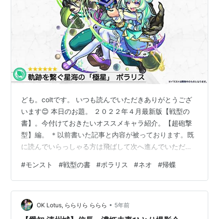
ども。coltです。 いつも読んでいただきありがとうござ
います😊 本日のお題。 ２０２２年４月最新版【戦型の
書】。今付けておきたいオススメキャラ紹介。【超砲撃
型】編。 ＊以前書いた記事と内容が被っております。既
に読んでいらっしゃる方は飛ばして次へ進んでいただけ
ると幸いです。 ２０２１年６月に行われた大型アップデ
#
モンスト
#
戦型の書
#
ポラリス
#
ネオ
#
帰蝶
ートで 【戦型の書】に上方修正が入りましたね。 現在２
０２２年の４月に入っているので約１年が過ぎようとし
ていますが、この１年の間にコラボキャラや限定イベン
•
トのキャラを含めて獣神化強キャラ達が続々と登場して
OK Lotus, ららりら ららら
5年前
いますね。 おかげさまで戦型の書をどのキャラに付けよ