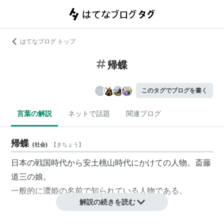
はてなブログ トップ
帰蝶
このタグでブログを書く
言葉の解説
ネットで話題
関連ブログ
帰蝶
(
社会
)
【
きちょう
】
日本の戦国時代から安土桃山時代にかけての人物。斎藤
道三の娘。
一般的に濃姫の名前で知られている人物である。
解説の続きを読む
→
濃姫