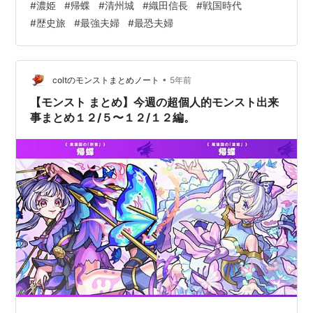
#
濃姫
#
帰蝶
#
清州城
#
織田信長
#
戦国時代
な趣味の一環として撮りだめた写真の中から 清州城 信長
#
歴史旅
#
最強夫婦
#
最恐夫婦
夫妻ひとり撮影会 について書いていきます。 ※写真は全
て筆者のスマートフォンで撮影しています。撮影した時
期はバラバラです。 濃姫推しが行く 濃姫とは 二人の転
換期、清州 夫妻、撮影の儀 アクセス＆見どころ アクセ
•
coltのモンストまとめノート
5年前
ス 見どころ 濃姫＞＞（…
【モンスト まとめ】今週の超個人的モンスト出来
事まとめ１２/５〜１２/１２編。