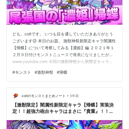
ども。coltです。 いつも目を通していただきありがとう
ございます😊 本日のお題。 激獣神祭新限定キャラ闇属性
【帰蝶】について考察してみる【濃姫】編 ２０２１年１
２月９日付けモンストニュースで発表になりましたが…
www.youtube.com 今回の激獣神祭から新限定キャラ闇
属性【帰蝶】が登場します。 激獣神祭限定キャラは１０
#
モンスト
#
激獣神祭
#
帰蝶
月に実装された火属性【えびす】以来になりますね。 え
びす実装からもう２ヶ月経つんですね。 なんだか毎月何
かしらの限定キャラが出現している状態なので、あまり
•
久しぶり感というか特別感みたいなものは薄いですね。
coltのモンストまとめノート
5年前
今回のキャラもオニャンコポンやアナスタシア、えびす
【激獣限定】闇属性新限定キャラ【帰蝶】実装決
の実装時と同じ…
定！！超強力砲台キャラはまさに『貴重』！！評
価&わくわくの実考察&適正クエストまとめ 【刺
客】編