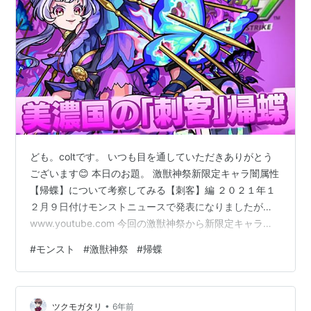
ども。coltです。 いつも目を通していただきありがとう
ございます😊 本日のお題。 激獣神祭新限定キャラ闇属性
【帰蝶】について考察してみる【刺客】編 ２０２１年１
２月９日付けモンストニュースで発表になりましたが…
www.youtube.com 今回の激獣神祭から新限定キャラ闇
属性【帰蝶】が登場します。 激獣神祭限定キャラは１０
#
モンスト
#
激獣神祭
#
帰蝶
月に実装された火属性【えびす】以来になりますね。 え
びす実装からもう２ヶ月経つんですね。 なんだか毎月何
かしらの限定キャラが出現している状態なので、あまり
•
久しぶり感というか特別感みたいなものは薄いですね。
ツクモガタリ
6年前