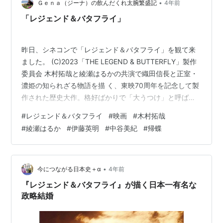
に残っている信長です。 渡哲也氏 1996年の秀吉 なんか
•
Ｇｅｎａ（ジーナ）の飲んだくれ太腕繁盛記
4年前
親しみを感じた信長でした…
「レジェンド＆バタフライ」
昨日、シネコンで「レジェンド＆バタフライ」を観て来
ました。 (C)2023「THE LEGEND & BUTTERFLY」製作
委員会 木村拓哉と綾瀬はるかの共演で織田信長と正室・
濃姫の知られざる物語を描 く、東映70周年を記念して製
作された歴史大作。格好ばかりで「大うつけ」と呼ばれ
る尾張の織田信長は、敵対する隣国・美 濃の濃姫と政略
#
レジェンド＆バタフライ
#
映画
#
木村拓哉
結婚する。 信長は嫁いで来た濃姫を尊大な態度で迎え、
#
綾瀬はるか
#
伊藤英明
#
中谷美紀
#
帰蝶
勝ち気な濃姫も臆さぬ物言いで 信長に対抗。 最悪な出会
いを果たした2人は、互いを出し抜いて寝首をかこうと一
触即発 状態にあった。 そんなある日、尾張に今川義元の
大軍が攻め込んでくる。 圧倒的な戦力差に絶望しそうに
•
今につながる日本史＋α
4年前
な…
『レジェンド＆バタフライ』が描く日本一有名な
政略結婚