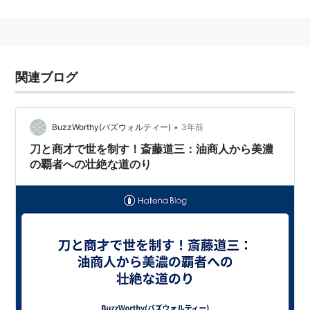
関連ブログ
•
BuzzWorthy(バズウォルティー)
3年前
刀と商才で世を制す！斎藤道三：油商人から美濃
の覇者への壮絶な道のり