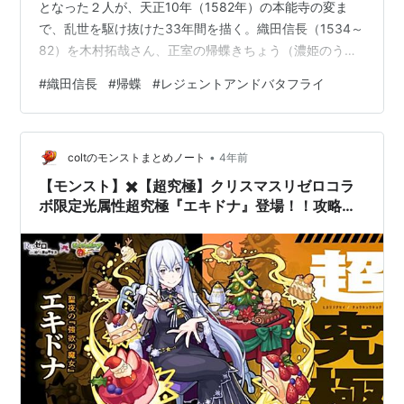
となった２人が、天正10年（1582年）の本能寺の変ま
で、乱世を駆け抜けた33年間を描く。織田信長（1534～
82）を木村拓哉さん、正室の帰蝶きちょう（濃姫のうひ
め、1535～？）を綾瀬はるかさんが演じている。 読売新
#
織田信長
#
帰蝶
#
レジェントアンドバタフライ
聞オンラインのコラム本文 ↑読売新聞オンラインに読者
登録すると全文お読みになれます 脂の乗り切った人気俳
優のW主演だけでも話題十分だが、総製作費20億円をか
•
けて巨大なオープンセットを組み、国宝を含む全国30か
coltのモンストまとめノート
4年前
所以上でロケを行った。岐阜城と安土城のセットとⅭＧは
【モンスト】✖️【超究極】クリスマスリゼロコラ
しっかりした考…
ボ限定光属性超究極『エキドナ』登場！！攻略に
向けての最適正キャラ紹介