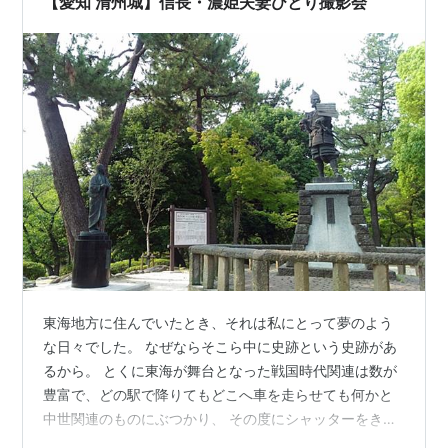
【愛知 清州城】信長・濃姫夫妻ひとり撮影会
うか大いに迷いまくっております。…
東海地方に住んでいたとき、それは私にとって夢のよう
な日々でした。 なぜならそこら中に史跡という史跡があ
るから。 とくに東海が舞台となった戦国時代関連は数が
豊富で、どの駅で降りてもどこへ車を走らせても何かと
中世関連のものにぶつかり、 その度にシャッターをきっ
ては関連グッズにお金を貢いでいました 笑。 今回はそん