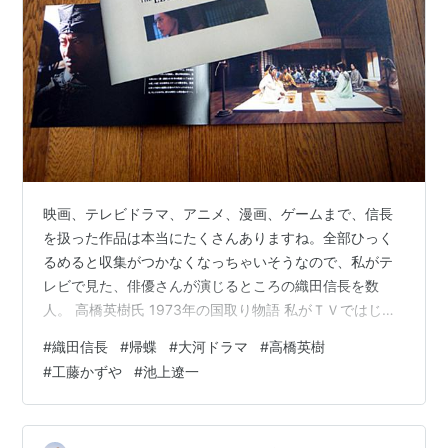
映画、テレビドラマ、アニメ、漫画、ゲームまで、信長
を扱った作品は本当にたくさんありますね。全部ひっく
るめると収集がつかなくなっちゃいそうなので、私がテ
レビで見た、俳優さんが演じるところの織田信長を数
人。 高橋英樹氏 1973年の国取り物語 私がＴＶではじめ
て見た信長。しかも、ここから、私の大河ドラマ好きが
#
織田信長
#
帰蝶
#
大河ドラマ
#
高橋英樹
始まります。当時、父にねだって、司馬遼太郎氏の原作
#
工藤かずや
#
池上遼一
小説（ハードカバー２冊も買ってもらったなあ。） 藤岡
弘氏 1981年のおんな太閤記と1989年の春日局 どちらか
は忘れてしまいましたが、本能寺の変では私が一番印象