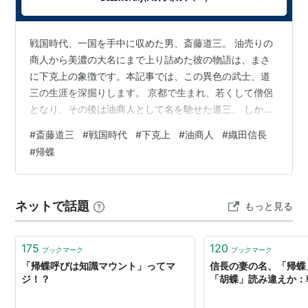
戦国時代、一国を手中に収めた男、斎藤道三。 油売りの
商人から美濃の大名にまで上り詰めた彼の物語は、まさ
に下克上の象徴です。本記事では、この異色の武士、道
三の生涯を深掘りします。 京都で生まれ、若くして僧侶
となり、その後は油商人として名を馳せた道三。 しか
し、彼の野望は商売の世界に留まらず、武士へと転身。
#
斎藤道三
#
戦国時代
#
下克上
#
油商人
#
織田信長
知略と武勇を武器に、美濃国の権力を掌握しました。 織
#
帰蝶
田信長の義父としても知られる彼の、狡猾でありながら
魅力的な人生を、戦国の舞台を背景に紐解いていきま
す。 道三の成功の秘密とは？彼の歴史に残る足跡を追い
ネットで話題
もっと見る
ながら、戦国時代の生き様を探ります。 油売りから美濃
の支配者へ。斎藤道三の驚異の人生を紹介🏯…
175
120
ブックマーク
ブックマーク
「帰蝶呼びは知識マウント」ってマ
信長の妻の名、「帰蝶
ジ！？
「胡蝶」読み違えか：