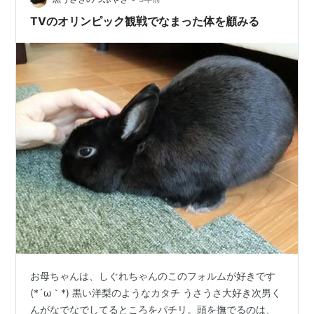
てしまいました。…
TVのオリンピック観戦でなまった体を顧みる
お母ちゃんは、しぐれちゃんのこのフォルムが好きです
(*´ω｀*) 黒い洋梨のようなカタチ うさうさ大好き次男く
んがなでなでしてるところをパチリ。頭を撫でるのは、