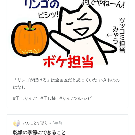
「リンゴがぼける」は全国区だと思っていた いきものの
はなし
#
干しりんご
#
干し柿
#
りんごのレシピ
•
いんことずぼら
3年前
乾燥の季節にできること