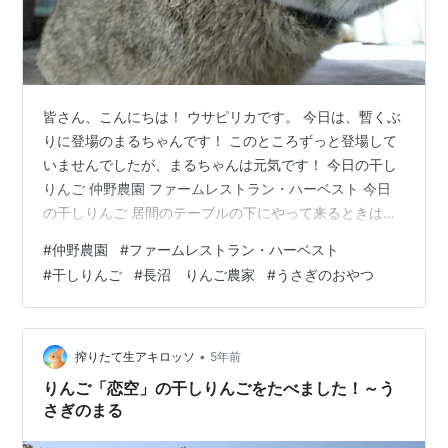
皆さん、こんにちは！ ウサピリカです。 今日は、暫くぶ
りに登場のまるちゃんです！ このところずっと登場して
いませんでしたが、まるちゃんは元気です！ 今日の干し
りんご 仲野農園 ファームレストラン・ハーベスト 今日
の干しりんご 居間のテーブルの下にやって来るときは、
干しりんごが欲しい時です。座っている私のお腹の上に
#
仲野農園
#
ファームレストラン・ハーベスト
乗ってきて猛烈にアピールをします。 今日は自家製干し
#
干しりんご
#
長沼 りんご農家
#
うさぎのおやつ
りんごです。 ファームレストラン・ハーベストを経営す
るりんご農家「仲野農園」さんから買ってきて作りまし
た。 ここのりんごジュースがとっても美味しいんです
よ。 www.akirosso.com 買ったのは一番安いりんごだっ
•
搾りたて生アキロッソ
5年前
たけど、しっか…
りんご「恋空」の干しりんごをたべました！～う
さぎのまる