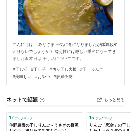
こんにちは！ みなさま 一気に冬になりましたが体調お変
わりないでしょうか？ 冷え性には厳しい季節になってき
ました❄️ 本日は 干し活についてです。
#
干し活
#
干し芋
#
切り干し大根
#
干しりんご
#
美味しい
#
おやつ
#
肥満予防
ネットで話題
もっと見る
17
15
ブックマーク
ブックマーク
仲野農園の干しりんご～うさぎの贅沢
りんご「恋空」の干し
おやつ - 搾りたて生アキロッソ
した！～うさぎのまる 