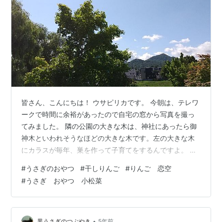
皆さん、こんにちは！ ウサピリカです。 今朝は、テレワ
ークで時間に余裕があったので自宅の窓から写真を撮っ
てみました。 隣の公園の大きな木は、神社にあったら御
神木といわれそうなほどの大きな木です。左の大きな木
にカラスが毎年、巣を作って子育てをするんですよ。 子
ガラスの飛行訓練の足場として、よくウチの家の屋根を
#
うさぎのおやつ
#
干しりんご
#
りんご 恋空
使いますW www.akirosso.com いつもは忙しくて庭の様
#
うさぎ おやつ 小松菜
子もまともに見れないけど、今日見てみると花が咲いて
ましたヽ(^o^)丿 春にウチの夫に雑草と間違えて株を抜か
れてしまったカンパニュラの花です。もう諦めていたの
ですが、思いもかけない場所で花を咲かせていて感動し
•
黒うさぎのつぶやき
5年前