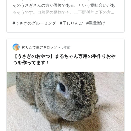
そのうさぎさんの方が優位である、という意味合いがあ
るそうです。自然界の動物でも、上下関係的に下の方が
上の動物の毛繕いをするらしいのです。が、うちの中
#
うさぎのグルーミング
#
干しりんご
#
重量挙げ
で、しぐれちゃんをなでなですることにおいては、どう
考えても逆にしか思えません。＝人の方がうさぎさんよ
り優位。ですが、しぐれちゃんは、こっちの手を頭の上
•
に乗っけさせるのがとても上手いです。鼻でこっちの手
搾りたて生アキロッソ
5年前
や指をクイっと頭の上に乗せ、じーーーーーっとそのま
【うさぎのおやつ】まるちゃん専用の手作りおや
ま気持ち良さそうに動かないでいるのです。。…
つを作ってます！