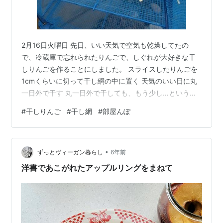
2月16日火曜日 先日、いい天気で空気も乾燥してたの
で、冷蔵庫で忘れられたりんごで、しぐれが大好きな干
しりんごを作ることにしました。 スライスしたりんごを
1cmくらいに切って干し網の中に置く 天気のいい日に丸
一日外で干す 丸一日外で干しても、もう少し…というこ
とで、家の中の乾燥した部屋で半日ほど干してました
#
干しりんご
#
干し網
#
部屋んぽ
が、半生っぽい？それでも結構食べます。生のりんごよ
りもずっと美味しいようです。 完成した干しりんごを保
存容器に入れる 夜の部屋んぽを強制終了させられてケー
•
ジに入れられた後に干しりんごをあげるとガッツリで
ずっとヴィーガン暮らし
6年前
す。しぐれちゃんは、部屋んぽ中はおやつに見向きもし
洋書であこがれたアップルリングをまねて
ません…(T_T) なので、トイレに行く…