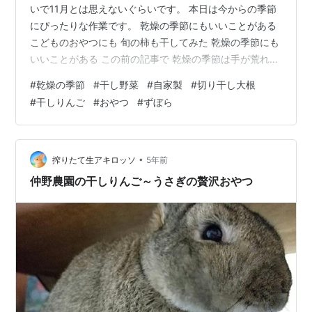
いで11月とは思えないぐらいです。 本日は今からの季節
にぴったりな作業です。 乾燥の季節にもいいことがある
こどものおやつにも 旬の柿も干してみた 乾燥の季節にも
いいことがある この前の記事で 乾燥の季節は手が荒れる
ということを書きました。 inkozubora.net けれどいいこ
#
乾燥の季節
#
干し野菜
#
自家製
#
切り干し大根
ともあるんです！ それは干し野菜の季節！！
#
干しりんご
#
おやつ
#
ずぼら
inkozubora.net 切って並べるという手間(ずぼらには💦)
はありますが それさえすれば後は吊るしておくだけなの
で 簡単✨ リンク これから冬にかけていろいろな野菜や果
物を干していこうと思っています😄 干せるも…
•
搾りたて生アキロッソ
5年前
仲野農園の干しりんご～うさぎの贅沢おやつ