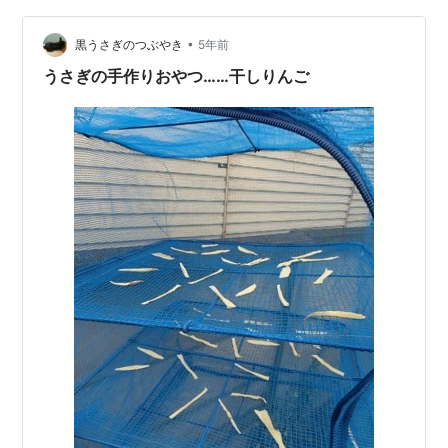
•
黒うさぎのつぶやき
5年前
うさぎの手作りおやつ……干しりんご