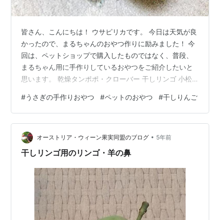
皆さん、こんにちは！ ウサピリカです。 今日は天気が良
かったので、まるちゃんのおやつ作りに励みました！ 今
回は、ペットショップで購入したものではなく、普段、
まるちゃん用に手作りしているおやつをご紹介したいと
思います。 乾燥タンポポ・クローバー 干しリンゴ 小松
菜・かぶ・にんじん 乾燥タンポポ・クローバー 昨日採っ
#
うさぎの手作りおやつ
#
ペットのおやつ
#
干しりんご
てきたタンポポとクローバの葉を洗って、天日干しにし
ました！ (^O^)／ カリカリになるまで乾燥させて保存し
ます。 この時期は、雨の日が続いたりすることが多いた
•
め、乾燥する前にカビてしまって、せっかく採ってきた
オーストリア・ウィーン果実同盟のブログ
5年前
草を台無しにしてしまうことがあるんですよ。 乾燥タン
干しリンゴ用のリンゴ・羊の鼻
ポポとクローバーは、まる…