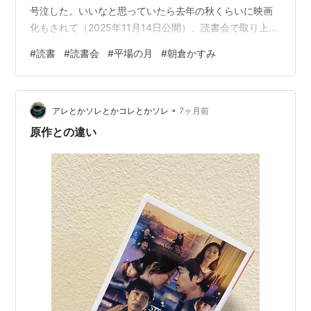
号泣した。いいなと思っていたら去年の秋くらいに映画
化もされて（2025年11月14日公開）、読書会で取り上げ
たら面白いかな、と紹介させていただいた。ただ、軽す
#
読書
#
読書会
#
平場の月
#
朝倉かすみ
ぎて皆さん拍子抜けされるのではと心配だった。今日は
皆さんがなんて仰るか、すごく楽しみにして来た。残念
ながら参加者が少ないが、そのぶん一人の発言時間が増
•
えるので、しっかり教えていただきたい。 ＜参加者B＞
アレとかソレとかコレとかソレ
7ヶ月前
◆体調のこともあり、あまり読めていないが、読みやす
原作との違い
かった。どこを開いても、…