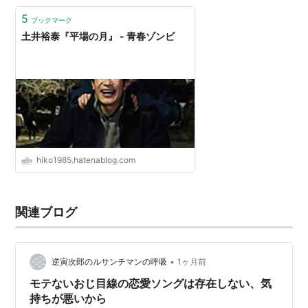
5
ブックマーク
土井裕泰『平場の月』 - 青春ゾンビ
hiko1985.hatenablog.com
関連ブログ
•
逆寅次郎のルサンチマンの呼吸
1ヶ月前
モテないおじ目線の恋愛ソングは存在しない、気
持ちが悪いから