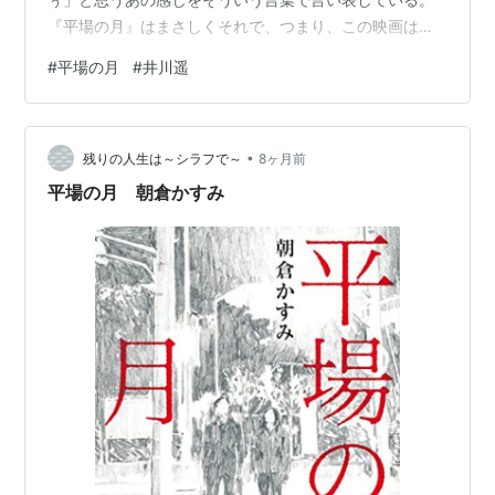
『平場の月』はまさしくそれで、つまり、この映画は主
人公の須藤葉子という人を描く映画で、彼女を演じた井
#
平場の月
#
井川遥
川遥がどのレベルまで彼女の魅力的な性格に命を吹き込
めるかにすべての成否がかかっている。 井川遥が初めて
私たちの目の前に現れたとき彼女はアイドルだったのか
•
俳優だったのかモデルだったのかちょっと思い出せない
残りの人生は～シラフで～
8ヶ月前
のだけれど、しかし、『トウキョウソナタ』のピアノの
平場の月 朝倉かすみ
先生役のときにはもう「おやっ」と思うくらいに役者…