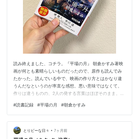
読み終えました、コチラ。『平場の月』 朝倉かすみ著映
画が何とも素晴らしいものだったので、原作も読んでみ
たかった。読んでいる中で、映画の作り方とはかなり違
うんだなというのが率直な感想。悪い意味ではなくて。
作りは違うものの、2人の発する言葉はほぼそのまま。2
人の会話あってのこの作品なので、そこはきっちりされ
#
読書記録
#
平場の月
#
朝倉かすみ
ていた印象。語弊があるかもしれないけど、映画の方
は"綺麗事"にしたかったのかもしれないなぁと。綺麗
事‥‥とはちょっと違うか‥‥(悩)キレイなままで、美しい
•
ままで幕を閉じたような。だからなのか、原作の方が更
とりビーな日々
7ヶ月前
にリアリティがあり、もっともっと現実をぶつけてくる