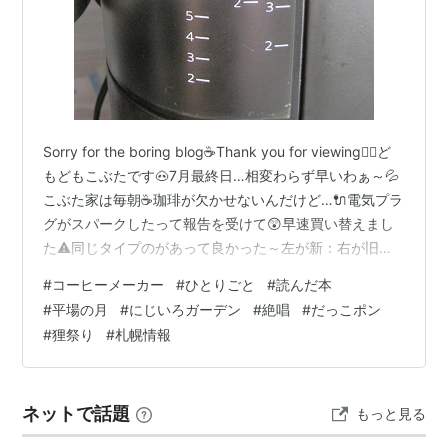
Sorry for the boring blog☕Thank you for viewing😵‍💫ど
もどもこぶたです🐽7月最終日…相変わらず早いわぁ～💦
こぶた家は毎朝☕珈琲が欠かせないんだけど…🔌電気プラ
グがスパークしたって報告を受けて😲早速買い替えまし
た⚠️同じタイプのがあって良かった～左が新：右が旧🙋‍♀️
コーヒーメーカーの寿命は一般用はおよそ5年(らしい)同
#
コーヒーメーカー
#
ひとりごと
#
読んだ本
機種３代目でございます３人で飲むから大容量じゃない
#
平場の月
#
にじいろガーデン
#
絶唱
#
だっこポン
とね～😏ステンレスサーバーなので割れないのもいい(こ
#
狸祭り
#
札幌情報
れ大事www) ふむふむ📝抽出コースも👉レギュラー・ス
トロング・アイス・ドリップバッグの４種類になってて
🥤マイボトルへ直接ドリ…
ネットで話題
もっと見る