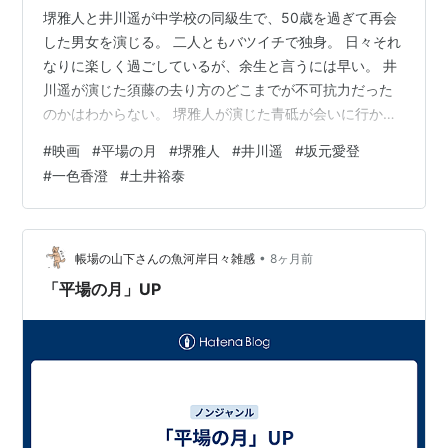
堺雅人と井川遥が中学校の同級生で、50歳を過ぎて再会
した男女を演じる。 二人ともバツイチで独身。 日々それ
なりに楽しく過ごしているが、余生と言うには早い。 井
川遥が演じた須藤の去り方のどこまでが不可抗力だった
のかはわからない。 堺雅人が演じた青砥が会いに行かず
にLINEだけで連絡することがありえるのか。 お互いの意
#
映画
#
平場の月
#
堺雅人
#
井川遥
#
坂元愛登
思を尊重するがあまり、意思疎通ができない悲劇。 そこ
#
一色香澄
#
土井裕泰
が、この物語を味わうポイントであり、切ないところ
だ。 脇役もよかった。 成田凌が演じた須藤の元恋人と青
砥が意気投合するシーンや塩見三省が演じた青砥の行き
つけの焼き鳥屋の主人のまなざしなど。 主題歌である星
•
帳場の山下さんの魚河岸日々雑感
8ヶ月前
野源の「いきどまり」も作品の…
「平場の月」UP