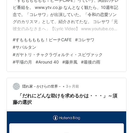
「すもももももも！ピーチCAFE」っていう、関西のテレ
ビ番組を。 www.ytv.co.jp なんとなく観たら、10週年記
念で。「コレサワ」が出演していた。「令和の恋愛ソン
グのカリスマ」として、紹介されてたな。 コレサワ「元
彼女のみなさまへ」【Lyric Video】 www.youtube.com
この曲は知ってる。 コレサワ「浮気したらあかんで」
#
すもももももも！ピーチCAFE
#
コレサワ
【MUSIC VIDEO】 youtu.be これも聴いたこと、ある
#
サバルタン
な。恋愛ソング以外もあるみたいだな。 コレサワ「最後
#
ガヤトリ・チャクラヴォルティ・スピヴァック
のべんとう」【MUSIC VIDEO】 youtu.be だが、弱者男
#
平場の月
#
Around 40
#
藤井風
#
最後の雨
性のおじさんには、全く共感できない。最後のべんと
う、は恋愛…
•
隠れ家－かけらの世界－
3ヶ月前
「だれにどんな助けを求めるかは・・・」～須
藤の選択