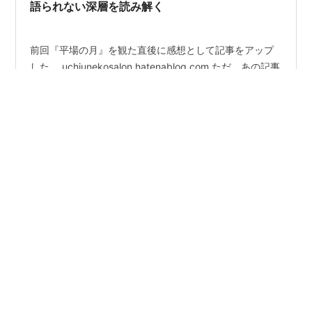
感…
語られない深層を読み解く
前回『平場の月』を観た直後に感想として記事をアップ
した。 uchiunekosalon.hatenablog.com ただ、あの記事
は“入り口としての感想”にすぎなかったと今は思う。 映
画『平場の月』には、一般的な映画レビューでは扱いき
れない深層がある。鑑賞直後に言語化を試みて挫折した
理由も、場面の多さではなく、どこを核に据えるべきか
#
映画
#
平場の月
#
堺雅人
判断できなかったからなのかもしれない。表層のドラマ
を追うだけでは、この作品の本質には届かない、と感じ
た。 ひと言で言うなら――この作品は「大人の恋愛ドラ
•
マ」ではない。 年齢を重ねた人間が持つ“地層”、その人
umemedaka-style’s diary
8ヶ月前
の奥底に沈殿している根源的なものが、ふとした拍子に
第136号：埼玉のスーパーといえばこれ！・・・
滲み出て…
「平場の月」