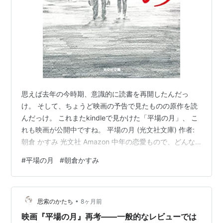
思えば去年の今時期、意識的に読書を再開したんだっ
け。 そして、ちょうど映画の予告で見たものの原作を読
んだっけ。 これまたkindleで見かけた「平場の月」、 こ
れも映画が公開中ですね。 平場の月 (光文社文庫) 作者:
朝倉 かすみ 光文社 Amazon 中年の恋愛もので、どんな
ものかと読んでみました。 ふと、この著者の他作品を眺
#
平場の月
#
朝倉かすみ
めていたのですが、 過去に読んでました。 「田村はまだ
か」 タイトルと表紙のインパクト。 内容は、同窓会で集
まった人達の口から語られる田村が、 なかなかやって来
•
ないというようなものだったか。 で、今作。 40、50歳
思索のかたち
8ヶ月前
くらいの暮らしが描かれていて、 こういうのがリアルに
映画『平場の月』再考——一般的なレビューでは