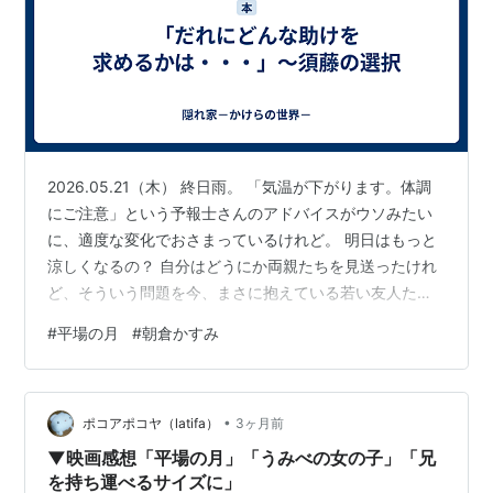
2026.05.21（木） 終日雨。 「気温が下がります。体調
にご注意」という予報士さんのアドバイスがウソみたい
に、適度な変化でおさまっているけれど。 明日はもっと
涼しくなるの？ 自分はどうにか両親たちを見送ったけれ
ど、そういう問題を今、まさに抱えている若い友人たち
に、私は何が言えるんだろうと、最近考えることがあ
#
平場の月
#
朝倉かすみ
る。 「仕事をやめて親を引き取る」という言葉を性急に
自分の選択肢に入れずに、自分の今の暮らし、自分の家
族を守ることを探っていこうと、それくらいは言ってあ
•
げられるかもしれない。 ★『平場の月』 朝倉かすみ 映
ポコアポコヤ（latifa）
3ヶ月前
画の『平場の月』を去年見た友人からその話をきいてい
▼映画感想「平場の月」「うみべの女の子」「兄
ながら、その時期なかなか時間が…
を持ち運べるサイズに」