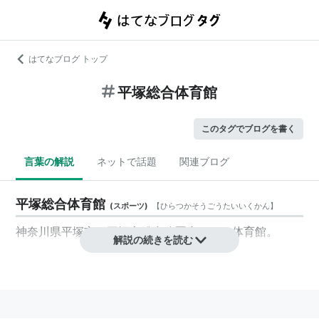
はてなブログ トップ
平塚総合体育館
このタグでブログを書く
言葉の解説
ネットで話題
関連ブログ
平塚総合体育館
(
スポーツ
)
【
ひらつかそうごうたいいくかん
】
神奈川県平塚市の
平塚市総合公園
内にある体育館。
解説の続きを読む