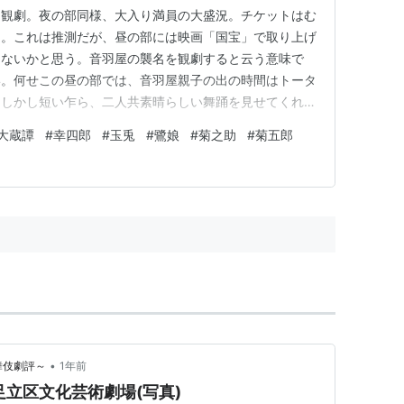
を観劇。夜の部同様、大入り満員の大盛況。チケットはむ
た。これは推測だが、昼の部には映画「国宝」で取り上げ
はないかと思う。音羽屋の襲名を観劇すると云う意味で
い。何せこの昼の部では、音羽屋親子の出の時間はトータ
。しかし短い乍ら、二人共素晴らしい舞踊を見せてくれて
』。八年前に歌舞伎座で、やはり成駒家兄弟で初演され
大蔵譚
#
幸四郎
#
玉兎
#
鷺娘
#
菊之助
#
菊五郎
の秀吉、扇雀の北政所、孝太郎の淀殿、虎之介の清正、鷹
吉太朗の松の丸殿、吉弥のまつ、…
•
歌舞伎劇評～
1年前
足立区文化芸術劇場(写真)