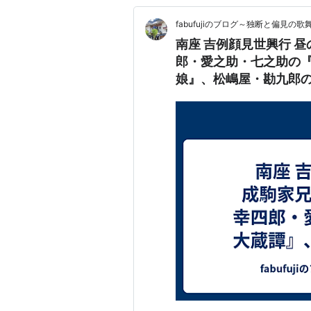
fabufujiのブログ～独断と偏見の
南座 吉例顔見世興行 
郎・愛之助・七之助の
娘』、松嶋屋・勘九郎