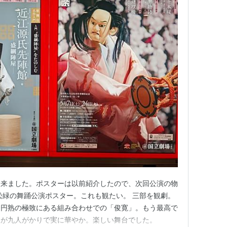
て来ました。ポスターは以前紹介したので、次回公演の物
松緑の舞踊公演ポスター。これも観たい。 三部を観劇。
今円熟の極致にある組み合わせでの「俊寛」。もう最高で
線が九人がかりで実に華やか。楽しい舞台でした。