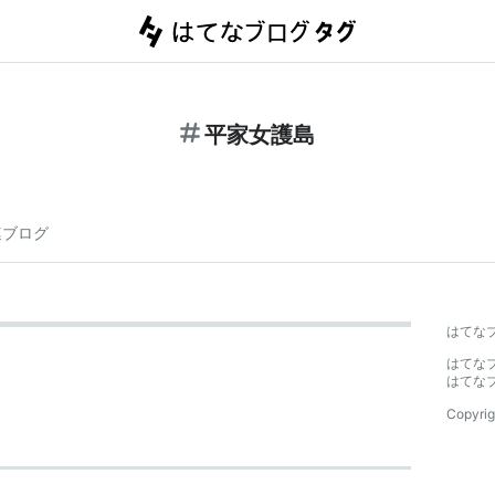
平家女護島
連ブログ
はてな
はてな
はてな
Copyrig