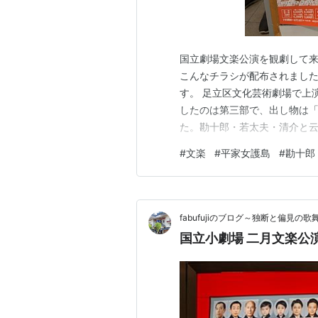
国立劇場文楽公演を観劇して来
こんなチラシが配布されました
す。 足立区文化芸術劇場で上
したのは第三部で、出し物は
た。勘十郎・若太夫・清介と
見事な「俊寛」でした。未見
#
文楽
#
平家女護島
#
勘十郎
す。
fabufujiのブログ～独断と偏見の
国立小劇場 二月文楽公演