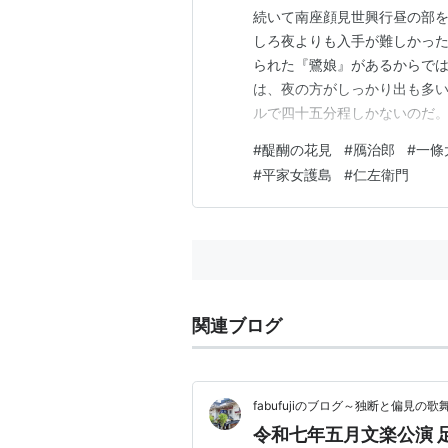
続いて南座顔見世興行昼の部
しろ夜よりも入手が難しかっ
られた『鷺娘』があるからで
は、夜の方がしっかり出も多
ルで四十五分程しかないのだ
いた。 幕開きは『醍醐の花見
#
醍醐の花見
#
鴈治郎
#
一條
た舞踊である。配役は鴈治郎
#
平家女護島
#
仁左衛門
之資の正則、莟玉の三条殿、
関連ブログ
fabufujiのブログ～独断と偏見の
令和七年五月文楽公演 