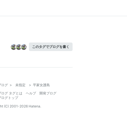
このタグでブログを書く
ブログ
>
未指定
>
平家女護島
ブログ タグとは
ヘルプ
開発ブログ
ブログトップ
ht (C) 2001-
2026
Hatena.