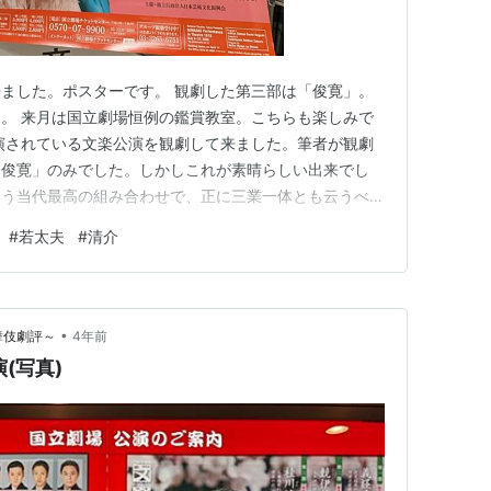
ました。ポスターです。 観劇した第三部は「俊寛」。
。 来月は国立劇場恒例の鑑賞教室。こちらも楽しみで
演されている文楽公演を観劇して来ました。筆者が観劇
「俊寛」のみでした。しかしこれが素晴らしい出来でし
云う当代最高の組み合わせで、正に三業一体とも云うべき
の方には、まず必見の舞台と申し上げておきたいと思いま
#
若太夫
#
清介
•
歌舞伎劇評～
4年前
(写真)