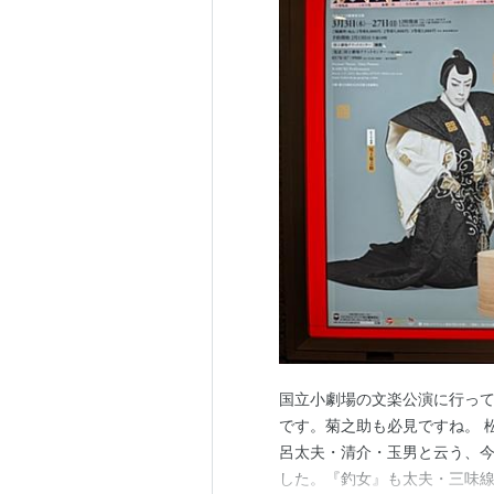
国立小劇場の文楽公演に行っ
です。菊之助も必見ですね。 
呂太夫・清介・玉男と云う、
した。『釣女』も太夫・三味