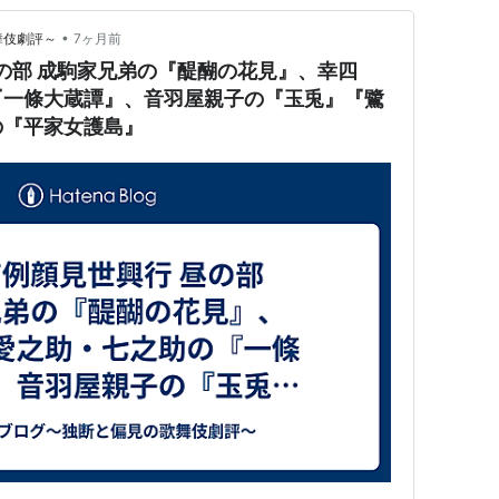
•
歌舞伎劇評～
7ヶ月前
昼の部 成駒家兄弟の『醍醐の花見』、幸四
『一條大蔵譚』、音羽屋親子の『玉兎』『鷺
の『平家女護島』