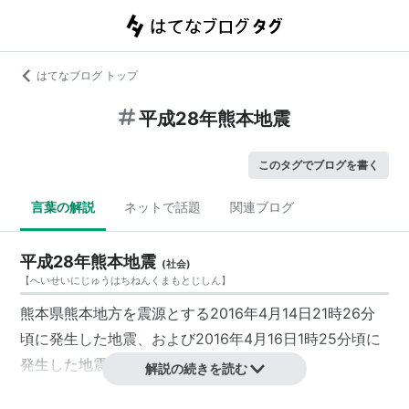
はてなブログ トップ
平成28年熊本地震
このタグでブログを書く
言葉の解説
ネットで話題
関連ブログ
平成28年熊本地震
(
社会
)
【
へいせいにじゅうはちねんくまもとじしん
】
熊本県熊本地方を震源とする2016年4月14日21時26分
頃に発生した地震、および2016年4月16日1時25分頃に
発生した地震を中心とした一連の地震。
解説の続きを読む
死者64人、行方不明1人（2016年7月15日現在）。