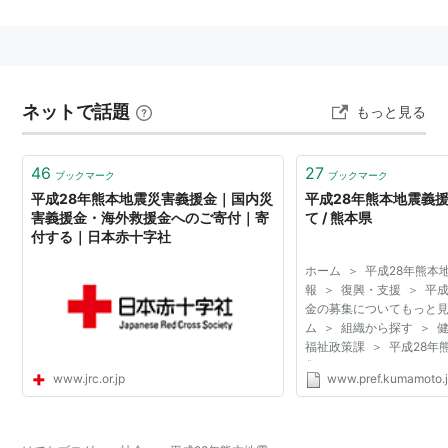
マグニチュードは14日の地震が気象庁マグニチュード
(Mj)6.5、モーメントマグニチュード(Mw)6.2、16日の
地震が気象庁マグニチュード(Mj)7.3、モーメントマグニ
チュード(Mw)7.0と推定されており、
平成23年東北地方
ネットで話題
もっと見る
太平洋沖地震
のそれぞれ約1/15849、1/1000の規模であ
るが、東北地方太平洋沖地震以来となる最大震度7を上
46
27
益城郡益城町で14日地震で記録したほか、16日の地震で
ブックマーク
ブックマーク
平成28年熊本地震災害義援金｜国内災
平成28年熊本地震義
は上益城郡益城町に加えて阿蘇郡西原村でも震度7を記
害義援金・海外救援金へのご寄付｜寄
て / 熊本県
録していたことが後日判明した。
付する｜日本赤十字社
ホーム ＞ 平成28年熊本
各方面での 主な影響
報 ＞ 復興・支援 ＞ 平
金の募集についてもっと見
テレビ朝日HD、
報道STATION
新体制＆
AbemaTV
開
ム ＞ 組織から探す ＞ 
局から史上最速の報道フロア生放送
福祉政策課 ＞ 平成28
集について
日本テレビ×
福士蒼汰
・TBSテレビ×
松本潤
(
「嵐」
)
www.jrc.or.jp
www.pref.kumamoto.
による恒例2大
電波ジャック
企画を中止
*1
フジテレビ、22時枠の新ドラマ放送開始を1週延期
*2