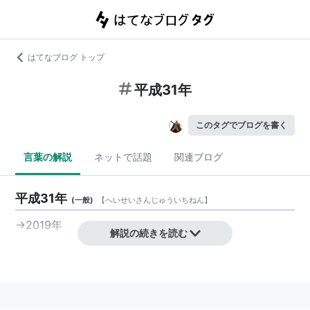
はてなブログ トップ
平成31年
このタグでブログを書く
言葉の解説
ネットで話題
関連ブログ
平成31年
(
一般
)
【
へいせいさんじゅういちねん
】
→
2019年
解説の続きを読む