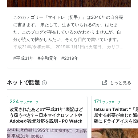
このカテゴリー『マイトレ（切手）』は2040年の自分宛
に書きます。 果たして、生きていられるのか、はたま
た、このブログが存在しているのかわかりませんが、自
分が読んで懐かしみたい、そんな目的で書いています。
平成31年/令和元年。 2019年 1月1日は火曜日。 カリフォ
ルニア州でレストランでのプラスチック製ストローの使
#
平成31年
#
令和元年
#
2019年
用の制限が開始 シアトル・マリナーズのイチロー選手が
東京ドームでの開幕2連戦をもって引退 日本政府が平成
に代わる次の元号が「令和」であると発表（4月1日） パ
ネットで話題
もっと見る
リのノートルダム大聖堂で大規模な火災が発生 明仁が天
皇位を退位。平成の終了。退位礼正殿の儀が執り行われ
る 皇太子徳仁親王が…
224
171
ブックマーク
ブックマーク
改元されたあとの“平成31年”表記はど
tetsu on Twitter
う扱うべき? ～日本マイクロソフトや
却する必要が生じた際
Adobeが改元対応を説明 - PC Watch
確にドライアイスを投
ム」 【公開日】平成31
(2019.2.21) 【