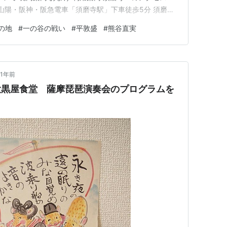
・山陽・阪神・阪急電車「須磨寺駅」下車徒歩5分 須磨寺
光孝天皇の勅命により、聞鏡上人が須磨寺以前に建立されて
の地
#
一の谷の戦い
#
平敦盛
#
熊谷直実
像を遷し、本尊として祀ったのが始まりとされています。
山福…
1年前
越 大黒屋食堂 薩摩琵琶演奏会のプログラムを