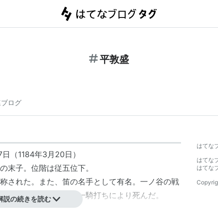
平敦盛
連ブログ
はてな
日（1184年3月20日）
はてな
の末子。位階は従五位下。
はてな
称された。また、笛の名手として有名。一ノ谷の戦
Copyrig
源氏側の熊谷直実との一騎打ちにより死んだ。
解説の続きを読む