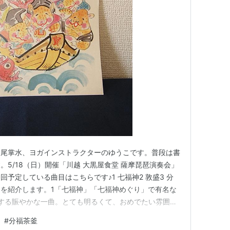
中尾掌水、ヨガインストラクターのゆうこです。普段は書
5/18（日）開催「川越 大黒屋食堂 薩摩琵琶演奏会」
予定している曲目はこちらです♪1 七福神2 敦盛3 分
を紹介します。1「七福神」「七福神めぐり」で有名な
する賑やかな一曲。とても明るくて、おめでたい雰囲気
琵琶の道〉と縁起のよい言葉で終わるのですが、薩摩琵琶
#
分福茶釜
」。琵琶も、福をもたらす楽器なんですね！ 語りに登