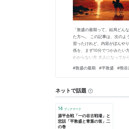
「敦盛の最期って、結局どん
た方へ。 この記事は、次のよ
習ったけれど、内容がぼんやり
係を、まず10分でつかみたい
わからない方 大人になってか
き、あなたは「敦盛の最期」を
#
敦盛の最期
#
平敦盛
#
熊谷
うになっています。 さらに、
な話も手に入ります。ただの暗
ネットで話題
14
ブックマーク
源平合戦「一の谷古戦場」と
悲話「平敦盛と青葉の笛」二
の巻