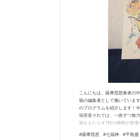
こんにちは。薩摩琵琶奏者の
籍の編集者として働いています。
のプログラムを紹介します！今回
福茶釜それでは、一曲ずつ魅力
福をもたらす7柱の神様が登場
たっぷりです。〈末広がりや
#
薩摩琵琶
#
七福神
#
平敦盛
のバチの形はまさに「末広がり