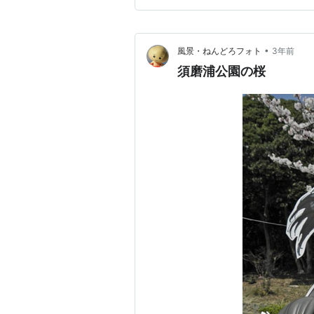
場する、和歌「永き夜の 遠の
•
風景・ねんどろフォト
3年前
須磨浦公園の桜