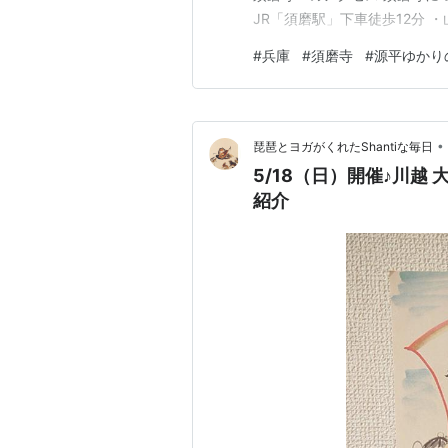
JR「須磨駅」下車徒歩12分 
について 創建は886年。 
#
兵庫
#
須磨寺
#
源平ゆかり
いた北峰寺より聖観世音菩薩
なお、寺名の正式名称は「上野
•
琵琶とヨガがくれたShantiな毎日
5/18（日）開催♪川
紹介