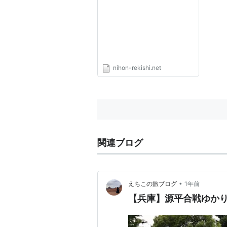
nihon-rekishi.net
関連ブログ
•
えちこの旅ブログ
1年前
【兵庫】源平合戦ゆか