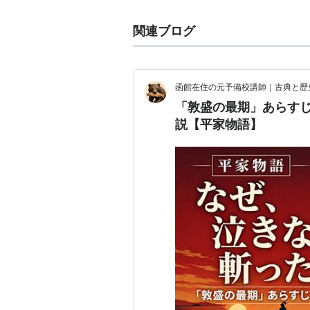
関連ブログ
函館在住の元予備校講師｜古典と歴
「敦盛の最期」あらす
説【平家物語】