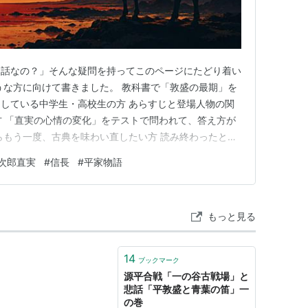
な話なの？」そんな疑問を持ってこのページにたどり着い
うな方に向けて書きました。 教科書で「敦盛の最期」を
している中学生・高校生の方 あらすじと登場人物の関
方 「直実の心情の変化」をテストで問われて、答え方が
らもう一度、古典を味わい直したい方 読み終わったと
あらすじ・人物・心情の3点セットで人に説明できるよ
次郎直実
#
信長
#
平家物語
織田信長・歌舞伎・絶滅危惧種の花にまでつながる意外
記ではなく、「誰かに話…
もっと見る
14
ブックマーク
源平合戦「一の谷古戦場」と
悲話「平敦盛と青葉の笛」一
の巻