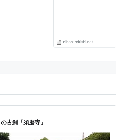
nihon-rekishi.net
りの古刹「須磨寺」