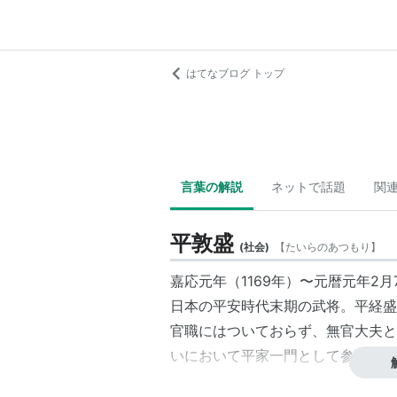
はてなブログ トップ
言葉の解説
ネットで話題
関
平敦盛
(
社会
)
【
たいらのあつもり
】
嘉応元年（1169年）〜元暦元年2月7
日本の平安時代末期の武将。平経盛
官職にはついておらず、無官大夫と
いにおいて平家一門として参戦し、