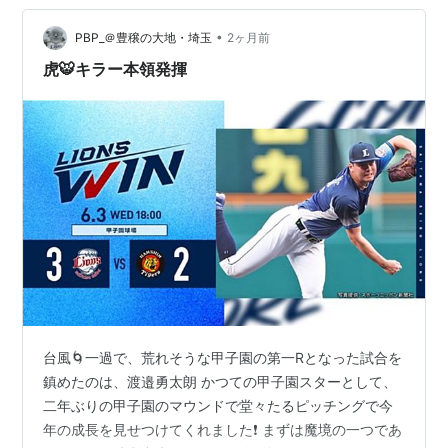
•
PBP_＠豊穣の大地・埼玉
2ヶ月前
虎🐯キラー本領発揮
台風🌀一過で、荒れそうな甲子園の第一Rとなった試合を
鎮めたのは、渡邉勇太朗 かつての甲子園スターとして、
二年ぶりの甲子園のマウンドで堂々たるピッチングで今
年の成長を見せつけてくれました❗️ まずは魔境の一つであ