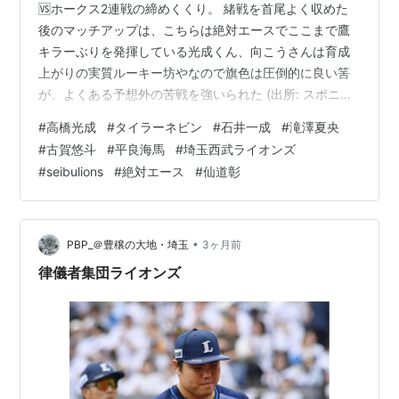
🆚ホークス2連戦の締めくくり。 緒戦を首尾よく収めた
後のマッチアップは、こちらは絶対エースでここまで鷹
キラーぶりを発揮している光成くん、向こうさんは育成
上がりの実質ルーキー坊やなので旗色は圧倒的に良い筈
が、よくある予想外の苦戦を強いられた (出所: スポニチ)
ホークスさんも絶対に連敗したくないし、明日は移動日
#
高橋光成
#
タイラーネビン
#
石井一成
#
滝澤夏央
だから勝ちパを惜しげもなく投入の、必死の投手リレー
#
古賀悠斗
#
平良海馬
#
埼玉西武ライオンズ
で一点を争うシビアな展開。 手に汗握るスリリング🤯な
#
seibulions
#
絶対エース
#
仙道彰
試合でしたが、我らがエース高橋光成の作り出す"エリア
13" は、129球の熱投@魅惑の空間。 youtu.be 完投勝利
で6連勝をもぎ取ってくれした❗️ patriotorca617.h…
•
PBP_＠豊穣の大地・埼玉
3ヶ月前
律儀者集団ライオンズ