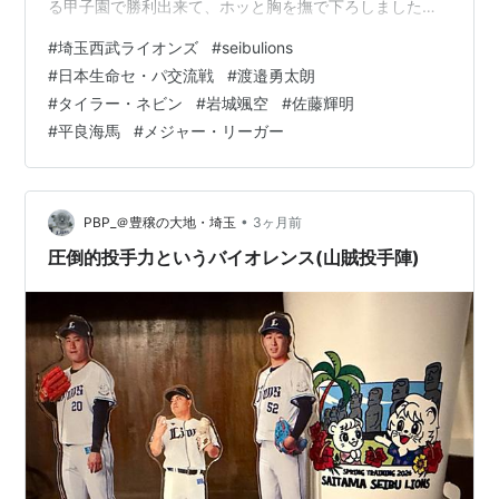
る甲子園で勝利出来て、ホッと胸を撫で下ろしました。
🆚タイガース交流戦 2026年7回0失点⚪️ 2025年 7回1失
#
埼玉西武ライオンズ
#
seibulions
点➖ 2024年 6回2/3 3失点 ⚫️ 段々よくなる法華の太鼓 🐯
#
日本生命セ・パ交流戦
#
渡邉勇太朗
さん退治名人となりつつある❓ (出所:スポーツ報知) 解説
#
タイラー・ネビン
#
岩城颯空
#
佐藤輝明
の岩田さんが、球が強い強いと何度も繰り返してくれる
#
平良海馬
#
メジャー・リーガー
のが、我が事の様に嬉しく聞こえた。球威/球速不足が
云々され続けてきたナベUさんですが、事実、タ…
•
PBP_＠豊穣の大地・埼玉
3ヶ月前
圧倒的投手力というバイオレンス(山賊投手陣)