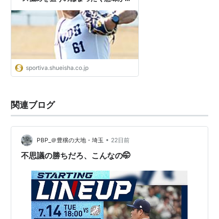
い」
sportiva.shueisha.co.jp
関連ブログ
•
PBP_＠豊穣の大地・埼玉
22日前
不思議の勝ちだろ、こんなの🤭