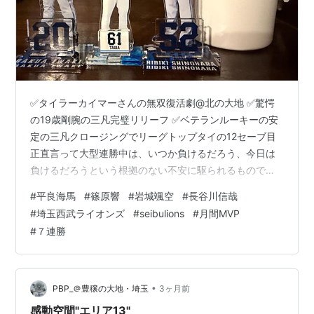
✅タイラーカイマーさんの無双復活劇@北の大地 ✅驚愕
の19歳剛腕の三凡完璧リリーフ ✅ベテランルーキーの安
定の三凡クロージングでリーグトップタイの12セーブ目
正直言って大型連勝中は、いつか負けるだろう、今日は
負けるだろうという根拠のない不安に駆られるものです
が、今日も相手投手・達の好投で苦しんだ前半戦の展開
#
平良海馬
#
篠原響
#
岩城颯空
#
長谷川信哉
もあって、その強迫観念は強まりました。 しかし、それ
#
埼玉西武ライオンズ
#
seibulions
#
月間MVP
以上に相手投手・達の方が、実質メジャーリーガー😁タ
#
７連勝
イラー・カイマーさんとのマッチアップで感じていたプ
レッシャーが重たく、先にその重みに押し潰れてくれた
ような6回の突然のコントロールの乱れからの失点。 そ
の6回。 満塁の絶好機に、最低限の犠…
•
PBP_＠豊穣の大地・埼玉
3ヶ月前
感動空間"エリア13"