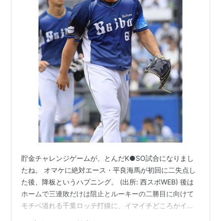
貯金チャレンジゲームが、とんだK●SO試合になりまし
たね。 オマケに絶対エース・平良海馬が初回に二失点し
た後、降板というハプニング。 (出所: 西スポWEB) 後は
ホームで三連敗だけは阻止とルーキーの二勝目に向けて
モチベ溢れる千葉ロッテ打線に、イマイチどころかイマ
サン、イマヨンのライオンズ中継ぎ陣がメッタ打ち。 打