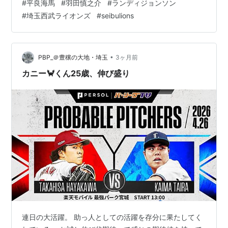
#
平良海馬
#
羽田慎之介
#
ランディジョンソン
線は糞詰まり病再発と、走塁チョンボのオン・パレード
#
埼玉西武ライオンズ
#
seibulions
で"信じられない "完封負け。 相手ルーキー投手を今日も
育ててしまうあるまじき失態。 貯金生活よりも、休養優
先の余裕を見せる姿が完全に裏目。 一切の勝ち筋が一回
の裏で消えた今日のゲームはビジターで良かったです
•
PBP_＠豊穣の大地・埼玉
3ヶ月前
ね。 果たしてこの一敗は投…
カニー🦀くん25歳、伸び盛り
連日の大活躍。 助っ人としての活躍を存分に果たしてく