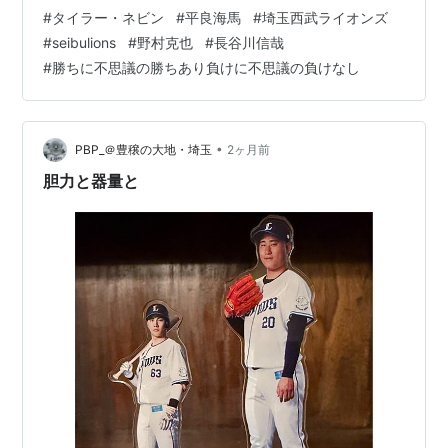
オーダー。 今日は吉と出るか凶とでるか。。。 やはりコ
#
タイラー・ネビン
#
平良海馬
#
埼玉西武ライオンズ
ジは使いたくなりますわねと。 そして林安可さんも❗️ 北
#
seibulions
#
野村克也
#
長谷川信哉
海道旅行帰りで疲れが残る中、ほぼ定時で上がって、ゆ
#
勝ちに不思議の勝ちあり負けに不思議の負けなし
っくりパテレ観戦を楽しみました。 現有戦力の中では、
ベスト・オーダーに近いのではないでしょうか。 ネビン
神の御業 ジャックソン相手に苦戦はある程度、想定の範
囲内だったが、重苦しい雰囲気…
•
PBP_＠豊穣の大地・埼玉
2ヶ月前
胆力と器量と