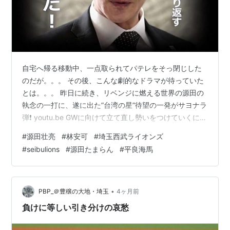
自宅へ帰る移動中、一点取られてパテレをそっ閉じした
のだが。。。 その後、こんな劇的なドラマが待っていた
とは。。。 昨日に続き、リベンジに燃える世界の源田の
執念の一打に、遂に出た”台湾の星”待望の一発がサヨナラ
弾❗️ youtu.be GWに向けて立て直し勢いをつけていくには
これ以上ない勝ち方。 素晴らしいの一言‼️ 苦しいゼロ行
#
源田壮亮
#
林安可
#
埼玉西武ライオンズ
進 ライオンズが貧打というよりは、廣池投手が良すぎ
#
seibulions
#
源田たまらん
#
平良海馬
た。 岸孝之を彷彿とさせる抜ける縦割れのカーブとチェ
ンジアップが面白い様に決まり、フォークがコーナーに
決まったり、いい所から落ちたりする絶妙。直球も
150km／h超えでビシビシ決まる😢 投球フォーム(リリー
•
PBP_＠豊穣の大地・埼玉
4ヶ月前
ス後)も、どこ…
負けに等しい引き分けの哀愁