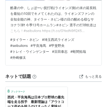
酷暑の中、しょぼーい貧打戦(ライオンズ側)の末の延長戦
を最短の10回でキメてくれたのは、ライオンズファンの
全知全能の神、タイラー・ネビン様の目の醒める様なサ
ヨナラ弾❗️ 今季13号ホームラン#ネビン 選手の打球軌道は
こちら！#seibulions https://t.co/GYedN9fQX5
pic.twitter.com/7FQTkVyopW — 埼玉西武ライオンズ
#
タイラー・ネビン
#
埼玉西武ライオンズ
(@lions_official) 2026年7月22日 スーパーでチョット買
#
seibulions
#
平良海馬
#
甲斐野央
い物してる間に、素晴らしい瞬間を見逃してしまいまし
#
トレイ・ウインゲンター
#
豆田泰志
#
蛭間拓哉
た〜😭 (何の為にパテレ契約してんねんと) #ネビン 選手
#
外崎修汰
のサヨナラホームランを、あらゆる角度から…
ネットで話題
もっと見る
8
ブックマーク
西武・平良海馬は日本プロ野球の最先
端を走る投手 最新理論は「アウトコ
ース低めを狙うのはまったく意味がな