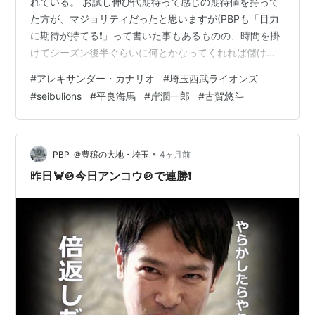
れている。 お試し伸び代期待って感じの期待値を持って
た方が、マジョリティだったと思いますが(PBPも「目力
に期待が持てる❗️」って書いた事もあるものの、時間を掛
けてシーズン後半ぐらいに何とかなってくれれば儲け物
ぐらいの思いが正直なところでした) 昨日に続いて厳しい
#
アレキサンダー・カナリオ
#
埼玉西武ライオンズ
春楽天との鍔迫り合いを敵地で制したのはチームとして
#
seibulions
#
平良海馬
#
岸潤一郎
#
古賀悠斗
の底力を感じざるを得ませんね。 youtu.be 日曜日にエー
スが登板するというのは最高のファンサービス🈂️です❗️ エ
ースのプライド激突💥 縁があればもしかしたらライオン
ズのユニフォームを着ていたかも知れない早川。 知りま
•
PBP_＠豊穣の大地・埼玉
4ヶ月前
せんけどラ…
昨日🦀🍲今日アンコウ🍲で連勝❗️