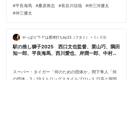
取っていった。 （出所：西スポWeb） 武内に続いて完全
#
平良海馬
#
桑原将志
#
長谷川信哉
#
仲三河優太
に見殺しの刑に処された。。。 ちょっと異次元の存在に
#
仲三優太
なって来たQUASI メジャー・リーガー、タイラー・カイ
マーさん。 冴え渡る変化球とキレキレのストレートで春
を支配する男。 ポスティングの文字がチラつきます。 ル
ーキーのポロにズッコケてしまう、お人柄も天性のピッ
•
やっぱり“T-1”は悪球打ちby23（フタミ）
5ヶ月前
チャー気質。 得点機が9…
駅の推し獅子2025 西口文也監督、栗山巧、隅田
知一郎、平良海馬、西川愛也、岸潤一郎、中村裕
太、古市尊、成田晴風、齋藤大翔 等身大パネ
ル、のぼり 清瀬駅は中森明菜のパネル