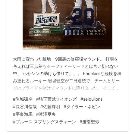
大雨に変わった敵地・9回裏の修羅場マウンド。 打順を
考えれば三点差もセーフティーリードとは言い切れない
中、 ハセシンの助けも借りて。。。 Pricelessな経験を積
み重ねるルーキー 岩城颯空が二日連続で、チームとリー
グのプライドを賭けてマウンドに降り立った。 そして最
大級の苦難の道を乗り越えて、勝利をチームにもたらし
#
岩城颯空
#
埼玉西武ライオンズ
#
seibulions
てくれた。
#
長谷川信哉
#
佐藤輝明
#
タイラー・ネビン
https://x.com/DAZNJPNBaseball/status/20625062466
#
平良海馬
#
滝澤夏央
41500284/video/1? 途轍もない器量の大きさと胆力に恐
#
ブルース スプリングスティーン
#
渡部聖弥
れ入った patriotorca617.hatenadiary.jp
patriotorca617.ha…