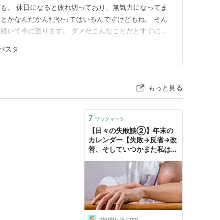
も。 休日になると疲れ切っており、無気力になってま
とかなんだかんだやってはいるんですけどもね。 そん
続いて今に至ります。 ダメだこんなことだとすぐに定
ォ。 と思い、とりあえず現状のやりたいことをリスト
パスタ
。 （いや、ブログ書いてないでダイレクトにやりなよ
今はこれが精一杯どすえ） …
もっと見る
7
ブックマーク
【日々の失敗談②】年末の
カレンダー【失敗→反省→改
善、そしていつかまた私は失
敗する(笑)】 - めんと～れ
mento-re.com