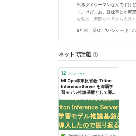
出るダメウーマンなんですけど
す。けどまあ、庭仕事とか剪定
な私の一週間が４月から永遠と
年退職のトシとなってしまうぞ
#
年末 反省
#
パンケーキ
#
化してみる企画なのであります
と自分に言いたくなりますが。
ネットで話題
12
ブックマーク
MLOps年末反省会: Triton
Inference Server を深層学
習モデル推論基盤として導入
したので振り返る |
CyberAgent Developers
Blog
developers.cyberagent.co.jp