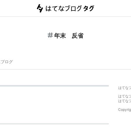
年末 反省
連ブログ
はてな
はてな
はてな
Copyrig