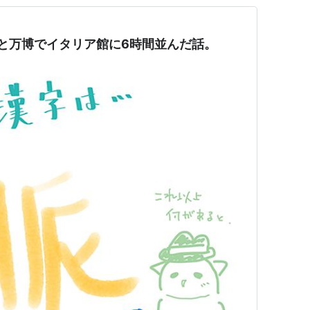
拶と万博でイタリア館に6時間並んだ話。