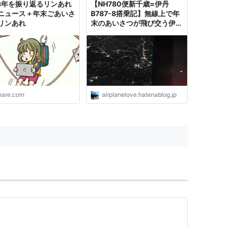
13年を振り返るリンあれ
【NH780便新千歳=伊丹
ニュース＋年末ごあいさ
B787-8搭乗記】無線上で年
リンあれ
末のあいさつが飛び交う伊丹
空港 - 航空ファンによる航
空・旅行ブログ
inare.com
airplanelove.hatenablog.jp