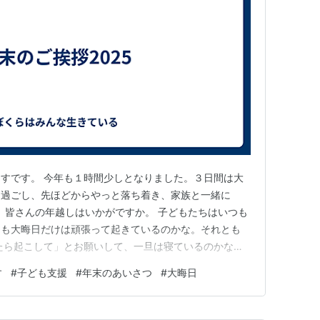
すです。 今年も１時間少しとなりました。３日間は大
と過ごし、先ほどからやっと落ち着き、家族と一緒に
。 皆さんの年越しはいかがですか。 子どもたちはいつも
とも大晦日だけは頑張って起きているのかな。それとも
ったら起こして」とお願いして、一旦は寝ているのかな。
に過ぎますように。そして、来る新しい年がすばらしい年
す
#
子ども支援
#
年末のあいさつ
#
大晦日
よろしくお願いします。 ※Instagramやってます
くださ…