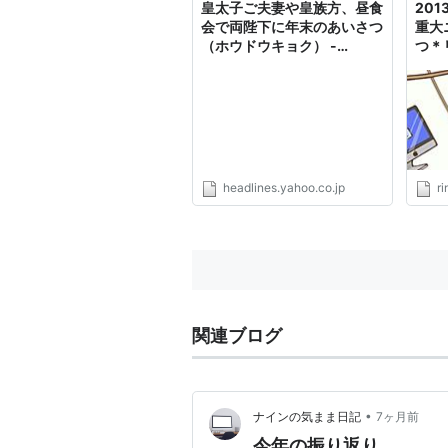
皇太子ご夫妻や皇族方、昼食
20
会で両陛下に年末のあいさつ
重大
（ホウドウキョク） -
つ＊
Yahoo!ニュース
headlines.yahoo.co.jp
r
関連ブログ
•
ナインの気まま日記
7ヶ月前
今年の振り返り