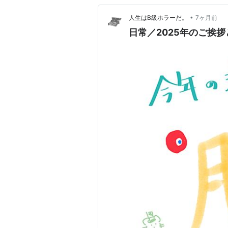
•
人生はB級ホラーだ。
7ヶ月前
日常／2025年のご挨