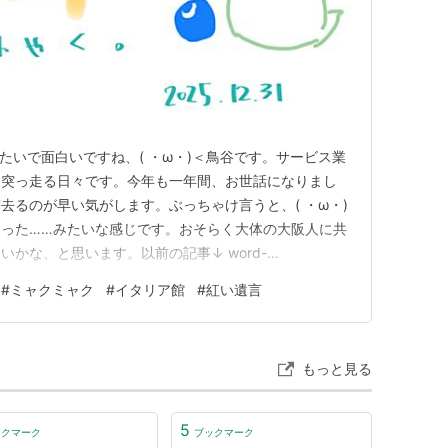
画みたいで面白いですね、( ・ω・)＜鳥谷です。サービス業
日突っ走る日々です。今年も一年間、お世話になりまし
去るのが早い気がします。ぶっちゃけ言うと、( ・ω・)
った……みたいな感じです。おそらく大体の大阪人に共
かな、と思います。以前の記事↓ word-
com こちらにも書いたとおり、自分の万博来訪は３回でした。その
#
ミャクミャク
#
イタリア館
#
紅い遺言
いうか完全に人様に話すときにネタになるのは、ラスト万
…
もっと見る
5
ックマーク
ブックマーク