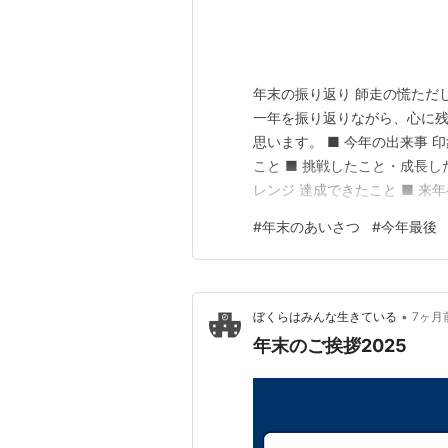
年末の振り返り 師走の慌ただ
一年を振り返りながら、心に
思います。 ■ 今年の出来事 
こと ■ 挑戦したこと・成長し
レンジ 達成できたこと ■ 来
いポイント 来年はこうしたい！
#
年末のあいさつ
#
今年最後
標と、小さな目標 ゆるく続け
につながっていると感じます。
•
ぼくらはみんな生きている
7ヶ月
年末のご挨拶2025