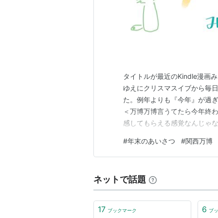
タイトルが最近のKindle漫
ゆえにクリスマスイブから毎
た。例年よりも『今年』が過ぎ
＜万博万博言うてたら今年終わ
感してもらえる感覚なんじゃない
world.hatenablog.
#
年末のあいさつ
#
関西万博
中でやっぱり思い出深い、と
博。別名、「何が何でもイタリ
ネットで話題
17
6
ブックマーク
ブ