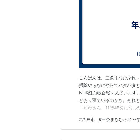
こんばんは。三条まなびぷれ～
掃除やらなにやらでバタバタ
NHK紅白歌合戦を見ています
どおり寝ているのかな。それ
「お母さん、11時45分にな
皆さんの年末が穏やかで幸せ
#
八戸市
#
三条まなびぷれ～
になりますように。 来年もどうぞ
→sanjo202404 で検索して