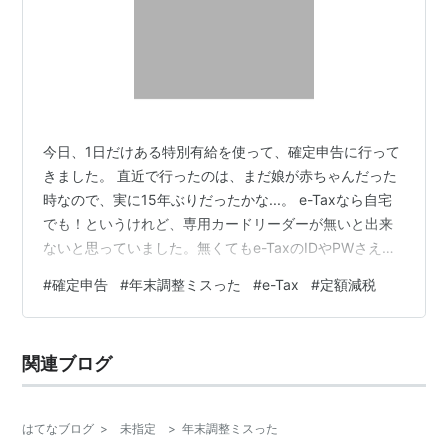
今日、1日だけある特別有給を使って、確定申告に行って
きました。 直近で行ったのは、まだ娘が赤ちゃんだった
時なので、実に15年ぶりだったかな...。 e-Taxなら自宅
でも！というけれど、専用カードリーダーが無いと出来
ないと思っていました。無くてもe-TaxのIDやPWさえ分
かれば出来るらしいです。でも、確定申告に関しては全
#
確定申告
#
年末調整ミスった
#
e-Tax
#
定額減税
くのド素人。今ならスマホでも出来ると言われて会場
（地元の税務署）でスマホ出して操作してみましたが、
はい、エラーで申告書の作成すら出来ませんでした。
関連ブログ
「PC使えるのでそっちでやりたい」と言って、PCコーナ
ーに誘導してもらいました。 職員さんは以外と親切な
方。扶養家族の項目は何…
はてなブログ
>
未指定
>
年末調整ミスった