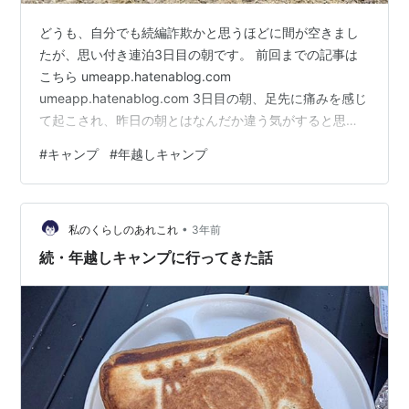
どうも、自分でも続編詐欺かと思うほどに間が空きまし
たが、思い付き連泊3日目の朝です。 前回までの記事は
こちら umeapp.hatenablog.com
umeapp.hatenablog.com 3日目の朝、足先に痛みを感じ
て起こされ、昨日の朝とはなんだか違う気がすると思い
外に出てみたら薄めの銀世界が広がっていました。 （あ
#
キャンプ
#
年越しキャンプ
れ？おかしいな、もっと寒そうな景色やったのに、そう
でもない・・？） 寒いはずやん・・ 気温計はないけど、
昨日と気温絶対に違うやん・・ テントのスカート部分。
•
霜が積もって年季の入った味のある布みたいになられて
私のくらしのあれこれ
3年前
おられました。 使用期限の切れたカイロが役に立ってく
続・年越しキャンプに行ってきた話
れるはずもな…