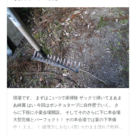
現場です。 まずはこいつで床掃除 ザックリ掃いてまあま
あ綺麗 はい 今回はポンチョタープに自作壁でいく。 さ
らに下段に小宴会場開設。 そしてそのさらに下に本会場
大型完備とパーフェクト！ その本会場では宴の下準備
中！ ええ。 ！ 破壊力しかない(笑) そのまま流れで乾杯
からの 一体 何人が集まって何を食べていたのか解らない