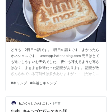
どうも、2日目の話です。 1日目の話↓です、よかったら
オネシャスです。 umeapp.hatenablog.com 元日はとて
も過ごしやすいお天気でした。 夜中も凍えるような寒さ
はなく、まぁまぁ快適だった記憶があります。 記憶が改
ざんされている可能性は多少ありますが・・ （だから帰
ってきてすぐ書けってば） ソロティピーさんはかなりび
#
キャンプ
#
年越しキャンプ
しょびしょになっていました。 備忘録を書く気が本当に
あったのか疑いたくなるような写真ですが、こんな感じ
の幕内。 （きったなぁ）（姪っ子KAWAI） 今回は寒さに
•
備えて、（もちろん私の物ではない）ローコット仕様で
私のくらしのあれこれ
3年前
した。（奥で姪っ子が座ってるやつ） しかしソロティピ
年越しキャンプに行ってきた話