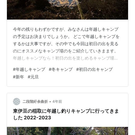
今年の残りもわずかですが、みなさんは年越しキャンプ
の予定はお決まりでしょうか。 どこで年越しキャンプを
するかは大事ですが、その中でも今回は初日の出を見る
のにオススメなキャンプ場のをご紹介していきまます。
年越しキャンプなら！初日の出を楽しめるキャンプ場９
選！ 日本で初日の出が一番早いところは？ 犬吠埼は日本
#
年越しキャンプ
#
冬キャンプ
#
初日の出キャンプ
で一番初日の出が早い！ 初日の出が最も早いキャンプ場
#
新年
#
元旦
へ行こう！ 波崎シーサイドキャンプ場 神栖市ARANAMI
オートキャンプ場 太陽と海オートキャンプ場 初日の出と
富士山が見れるキャンプ場！ 浩庵キャンプ場 ふもとっぱ
らキャンプ場 三保ハーバルキャンプ場 暖かく年越しキャ
•
二段階紆余曲折
4年前
ンプができるキャンプ…
東伊豆の稲取に年越し釣りキャンプに行ってきま
した 2022-2023