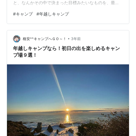
と、なんかその中で決まった目標みたいなものを、最終
まとめたいなーと思っています。 ・仕事終わりのキャン
#
キャンプ
#
年越しキャンプ
プ、随分板についてきた。 なんとペーパードライバーで
有名なこのワタクシが姫路から上郡にあるキャンプ場ま
で自分の運転で向かいましたよ！ 知っている道しか運転
•
したくないこのワタクシが！！ もちろん大嫌いなバイパ
格安^^キャンプへＧＯ～！
3年前
スに乗るのはハナから頭になかったので、2時間ちょっと
年越しキャンプなら！初日の出を楽しめるキャン
かかりました。 しかも、大晦日の仕事…
プ場９選！