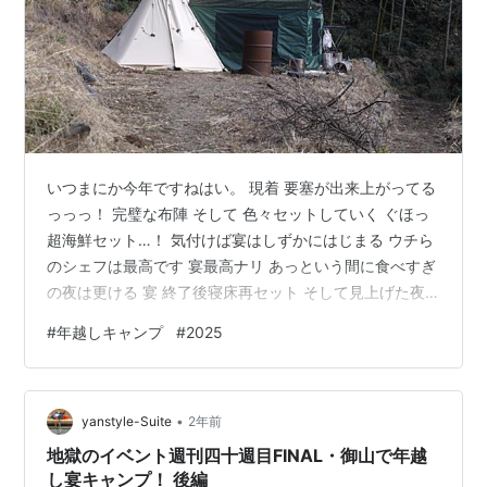
いつまにか今年ですねはい。 現着 要塞が出来上がってる
っっっ！ 完璧な布陣 そして 色々セットしていく ぐほっ
超海鮮セット…！ 気付けば宴はしずかにはじまる ウチら
のシェフは最高です 宴最高ナリ あっという間に食べすぎ
の夜は更ける 宴 終了後寝床再セット そして見上げた夜
空は綺麗だった。 朝 はいあけおめですねでつづく。 ラ
#
年越しキャンプ
#
2025
ンキング参加中アウトドア
•
yanstyle-Suite
2年前
地獄のイベント週刊四十週目FINAL・御山で年越
し宴キャンプ！ 後編