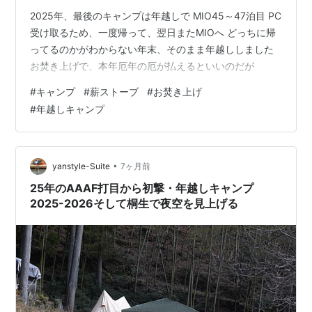
2025年、最後のキャンプは年越しで MIO45～47泊目 PC
受け取るため、一度帰って、翌日またMIOへ どっちに帰
ってるのかがわからない年末、そのまま年越ししました
お焚き上げで、本年厄年の厄が払えるといいのだが
#
キャンプ
#
薪ストーブ
#
お焚き上げ
#
年越しキャンプ
•
yanstyle-Suite
7ヶ月前
25年のAAAF打目から初撃・年越しキャンプ
2025-2026そして桐生で夜空を見上げる