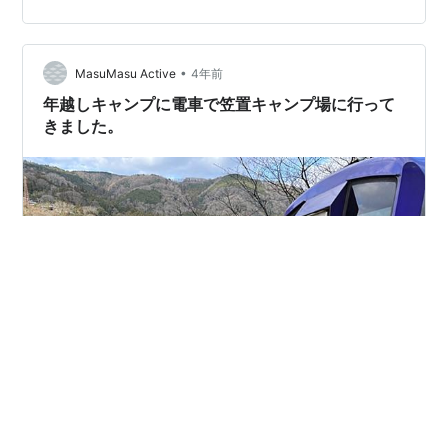
です。まぁ、ウツボしか釣れませんでしたけれどもね。
釣り場に向かう時に会った人とお話したりして、それな
りに楽しかったです。その人はヒラスズキを狙ってルア
•
ーを投げていましたが、ヒラスズキはダメだったようで
MasuMasu Active
4年前
す。現地でお湯を沸かして食べるカップラーメンは美味
年越しキャンプに電車で笠置キャンプ場に行って
しいですね。 本当はもう少しやりたかったの…
きました。