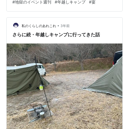
#
地獄のイベント週刊
#
年越しキャンプ
#
宴
程の宴。 最高でしかない。 お腹 がパンパンになってマ
ッタリしてきた所で我々は独立して 小会場に移動、俺達
の年越し始まる。 爆豪君が大活躍だ、山に担いで持って
•
くるの超ダルイが(笑) よき所まで宴会したら てっぺん付
私のくらしのあれこれ
3年前
近で就寝モードへ、除夜の鐘聞こえるかなあと 思ってい
さらに続・年越しキャンプに行ってきた話
たが思いのほ…