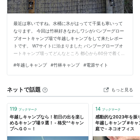
最近は寒いですね。水桶に氷がはってて千葉も寒いって
なります。 今回は竹林好きなわしワシがバンブーグロー
ブオートキャンプ場で年越しキャンプをして来たレポー
トです。 W7サイトに泊まりました バンブーグローブオ
ートキャンプ場ってどんなところ 都心から60分で着く千
葉市内のキャンプ場。広いサイトが確保された広場エリ
#
年越しキャンプ
#
竹林キャンプ
#
電源サイト
アとプライベート感のある竹林エリアでキャンプが楽し
めます。 良かった所 ウッドデッキが広め&電源サイト ウ
ッドデッキ用ペグも貸してくれます 柵のおかげでプライ
ネットで話題
もっと見る
ベート感が高い きれいなトイレ（男女別でウォシュレッ
ト） サイトからも近い 温水の出る炊事場（洗剤、スポン
ジあり） 炊事場もトイレも…
119
14
ブックマーク
ブックマーク
年越しキャンプなら！初日の出を楽し
感動的な2023年を振
めるキャンプ場９選！ - 格安^^キャン
年越しキャンプ #キャン
プへＧＯ～！
庭で - ネコオフィス