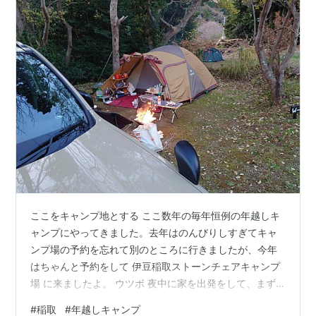
ここをキャンプ地とする ここ数年の毎年恒例の年越しキ
ャンプにやってきました。去年はのんびりしすぎてキャ
ンプ場の予約を忘れて別のところに行きましたが、今年
はちゃんと予約をして 伊豆稲取ストーンチェアキャンプ
場 に来ましたよ。 ウツボ 夜中に家を出発をして、まず
は釣りを開始しました。場所は先日下見に来た、黒根岬
#
稲取
#
年越しキャンプ