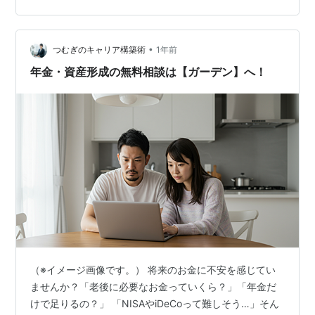
込書を書かされます。何のための予約なのかしらねぇ。
本人確認用にマイナンバーカードを持っていくのを忘れ
て。。。自動車免許証でも大丈夫でした。配偶者のマイ
•
つむぎのキャリア構築術
1年前
ナンバー…
年金・資産形成の無料相談は【ガーデン】へ！
（※イメージ画像です。） 将来のお金に不安を感じてい
ませんか？「老後に必要なお金っていくら？」「年金だ
けで足りるの？」 「NISAやiDeCoって難しそう…」そん