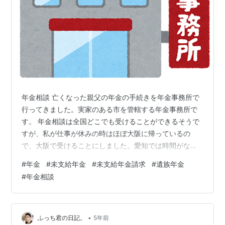
年金相談 亡くなった親父の年金の手続きを年金事務所で
行ってきました。実家のある市を管轄する年金事務所で
す。 年金相談は全国どこでも受けることができるそうで
すが、私が仕事が休みの時はほぼ大阪に帰っているの
で、大阪で受けることにしました。愛知では時間がなく
て相談に行くことができません。 事前にネットで調べた
#
年金
#
未支給年金
#
未支給年金請求
#
遺族年金
電話番号に電話をかけて、年金相談の日時を予約したう
#
年金相談
え、必要書類を先に送ってもらい、できる限り記入し、
母の代わりに代理で相談に行くので委任状もそろえて、
当日の午後3時に訪問しました。 親の死亡で必要な手続
きは、未支払年金の請求と遺族年金の手続きです。 未支
•
ふっち君の日記。
5年前