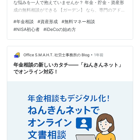
な悩みを一人で抱えていませんか？ 年金・貯金・資産形
成の無料相談ができる 【ガーデン】 なら、専門のアドバ
イザーがあなたの悩みに親身に対応してくれます！ （※
#
年金相談
#
資産形成
#
無料マネー相談
この記事には一部広告と宣伝が含まれます。）] 【ガーデ
#
NISA初心者
#
iDeCoの始め方
ン】とは？ こんな方におすすめ！活用事例もご紹介 こん
な悩みをお持ちの方にぴったり！ まとめ：お金の不安は
プロに相談して解決！ 【免責事項】 ▼相談は無料！まず
はこちらから▼ガーデン 【ガーデン】とは？ 【ガーデ
•
Office S.M.A.H.T. 社労士事務所の Blog
1年前
ン】は、年金・…
年金相談の新しいカタチ――「ねんきんネット」
でオンライン対応！