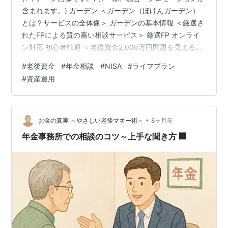
含まれます。) ガーデン ＜ガーデン（ほけんガーデン）
とは？サービスの全体像＞ ガーデンの基本情報 ＜厳選さ
れたFPによる質の高い相談サービス＞ 厳選FP オンライ
ン対応 初心者歓迎 ＜老後資金2,000万円問題を見える化
＞ 老後資金シミュレーション例 ＜あなた専用のライフプ
#
老後資金
#
年金相談
#
NISA
#
ライフプラン
ラン作成サービス＞ ライフプラン作成の流れ ヒアリング
#
資産運用
家計分析 プラン提案 実行サポート ＜ガーデンを利用す
る5つのメリット＞ 完全無料で何度でも相談可能 中立的
な立場からのアドバイス 全国対応のオンライン相談 税制
優遇制度を最大活用 不安の解消と明確な目標設定 …
•
お金の真実 ～やさしい老後マネー術～
8ヶ月前
年金事務所での相談のコツ～上手な聞き方 🏢