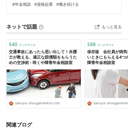
#
年金相談
#
資格起業
#
働き続ける
ネットで話題
もっと見る
540
288
ブックマーク
ブックマーク
交通事故にあったら思い出して！弁護
保存版 会社員が病気
士が教える、適正な賠償額をもらうた
いときにもらえる4つの
めの交渉術 - 咲くや障害年金相談室
障害年金相談室
sakuya-shougainenkin.com
sakuya-shougainenk
関連ブログ