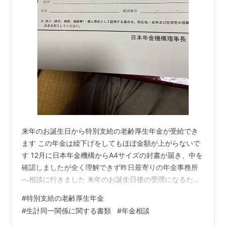
来年のお誕生日から特別支給の老齢厚生年金が受給でき
ます この年金は繰下げをしてもほぼ金額が上がらないで
す 12月に日本年金機構からA4サイズの封書が届き、中を
確認しましたが全く理解できず昨日最寄りの年金事務所
へ相談に行きました 来年のお誕生日後の受理になるた
め、再来の予約をするか郵送かどちらかになります まず
#
特別支給の老齢厚生年金
は記入できるところから記入 あのごちゃごちゃ書いてあ
#
生計同一関係に関する書類
#
年金相談
った冊子はなんだったのか。。。 ※本人確認できる免許