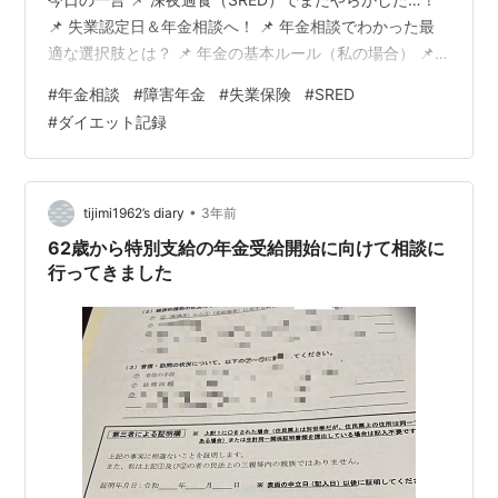
📌 失業認定日＆年金相談へ！ 📌 年金相談でわかった最
適な選択肢とは？ 📌 年金の基本ルール（私の場合） 📌
相談のポイント 📌 結論（今の最適な選択肢） 📌 帰りに
#
年金相談
#
障害年金
#
失業保険
#
SRED
記帳＆買い物！ 60代、オジサンの家計簿 レコーディン
#
ダイエット記録
グダイエット 今朝の体重と体脂肪率 昨日の摂取カロリー
体重推移とカロリー計算の整合性を検証（人体実験） 昨
日の摂取カロリーと消費カロリーの収支 体重推移とカロ
リー計算の整合性を検証した人体実験 過去の体重推…
•
tijimi1962’s diary
3年前
62歳から特別支給の年金受給開始に向けて相談に
行ってきました