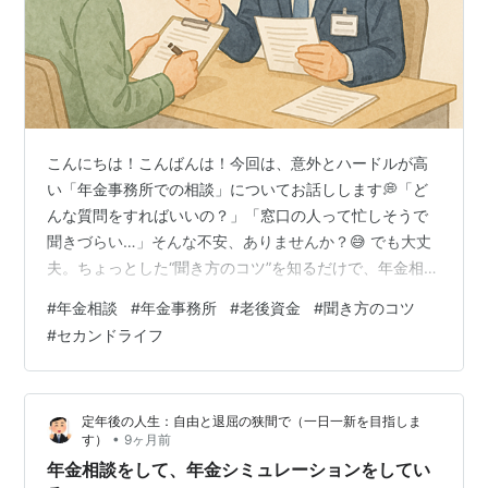
こんにちは！こんばんは！今回は、意外とハードルが高
い「年金事務所での相談」についてお話しします💭「ど
んな質問をすればいいの？」「窓口の人って忙しそうで
聞きづらい…」そんな不安、ありませんか？😅 でも大丈
夫。ちょっとした“聞き方のコツ”を知るだけで、年金相談
はぐっとスムーズに、そして気持ちよく進みます✨ 🏢 年
#
年金相談
#
年金事務所
#
老後資金
#
聞き方のコツ
金事務所って、どんなところ？ 年金事務所は、厚生年金
#
セカンドライフ
や国民年金などに関する手続き・相談を行う公的機関。
とはいえ、初めて行く人にとっては少し緊張しますよね
💦 「番号札を取るだけでドキドキする」「職員さんに質
定年後の人生：自由と退屈の狭間で（一日一新を目指しま
問していいのかわからない」 そんな方も多いんです。で
•
す）
9ヶ月前
も、実は職員さんたちも“相談に慣れ…
年金相談をして、年金シミュレーションをしてい