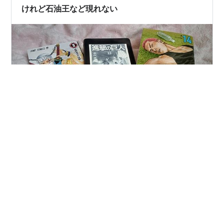
給年金の請求 年金は後払いのため死亡した月…
けれど石油王など現れない
今日ツイッターを開いたら、ものすごい頻度で藤本タツ
キ先生の『ルックバック』を絶賛するツイートが流れて
きたので、ひねくれ者の僕は逆に読みたくなくなってし
まいました。『チェンソーマン』もそれほどハマらなか
ったから、そんなに急いで読まなくてもいいかなと思っ
ています。今はとりあえず、全巻そろえた『スラムダン
#
社労士
#
社会保険労務士
#
年金相談
#
コンカフェ
ク』を読むことに集中したいと思います。『進撃の巨
#
ガールズバー
#
ご当地アイドル
人』も途中だし、『鬼滅の刃』もじっくり読み直したい