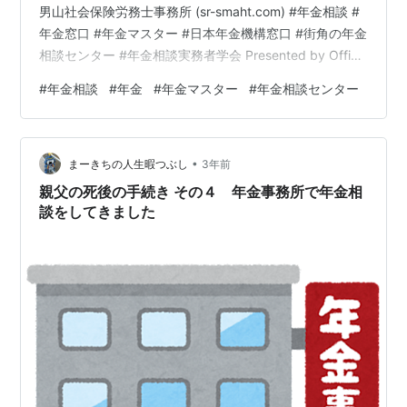
男山社会保険労務士事務所 (sr-smaht.com) #年金相談 #
年金窓口 #年金マスター #日本年金機構窓口 #街角の年金
相談センター #年金相談実務者学会 Presented by Office
S.M.A.H.T(C)https://sr-smaht.com/
#
年金相談
#
年金
#
年金マスター
#
年金相談センター
•
まーきちの人生暇つぶし
3年前
親父の死後の手続き その４ 年金事務所で年金相
談をしてきました