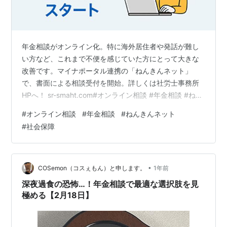
年金相談がオンライン化。特に海外居住者や発話が難し
い方など、これまで不便を感じていた方にとって大きな
改善です。マイナポータル連携の「ねんきんネット」
で、書面による相談受付を開始。詳しくは社労士事務所
HPへ！ sr-smaht.com#オンライン相談 #年金相談 #ねん
きんネット #社会保障 #社労士活用 Presented by Office
#
オンライン相談
#
年金相談
#
ねんきんネット
S.M.A.H.T(C)​https://sr-smaht.com/
#
社会保障
•
COSemon（コスぇもん）と申します。
1年前
深夜過食の恐怖…！年金相談で最適な選択肢を見
極める【2月18日】