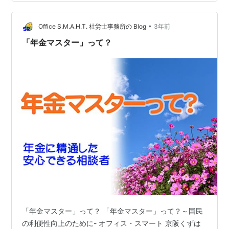
証等 ※戸籍謄本(全部事項証明書) 誕生日以降発行のもの
※請求者の通帳のコピー ※現在の勤務先の雇用保険証写し
そして今別居中なので生計同一申立書が必要になりまし
•
Office S.M.A.H.T. 社労士事務所の Blog
3年前
た 配偶者がいると何故…
「年金マスター」って？
「年金マスター」って？ 「年金マスター」って？～国民
の利便性向上のために- オフィス・スマート 京阪くずは