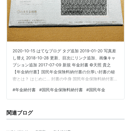
2020-10-15 はてなブログ タグ追加 2019-01-20 写真差
し替え 2018-10-28 更新、目次にリンク追加、画像キャ
プション追加 2017-07-09 新規 年金封書 ©天照 貴之
【年金納付書】国民年金保険料納付書の分厚い封書の秘
密とは？ はじめに… 封書の中身 国民年金保険料納付案内
書 国民年金保険料口座振替納付申出書 領収(納付委託)済
#
年金納付書
#
国民年金保険料納付書
#
国民年金
通知書 日本年金機構のお知らせ 国民年金保険料 免除・
納付猶予 の申請について 封筒 まとめ 関連リンク ◆出
典、転記、参考、引用◆◇その他、著作権の定められた
関連ブログ
条件(範囲)での利用◇筆者の知識、経験日本年金機構ホー
ムページ 日本年金機構…