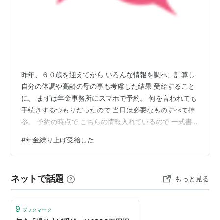
昨年、６０歳を迎えてから いろんな情報を調べ、計算し
自分の体調や高齢の母の事も考慮した結果 受給すること
に。 まずは年金事務所にスマホで予約。 何を言われても
手続きするつもりだったので 当日は必要なものすべて持
参。 予約の時点で こちらの情報入れているので 一式書
類は用意されてスタート。 まずは繰り上げした場合の減
#
年金繰り上げ受給した
額率の表 実際の私の金額 損益分岐点の年齢 繰り上げす
ることによるデメリットの説明。 私の場合は 年金分割に
よる共済部分は ここでは金額等は回答できないと。 げ、
ネットで話題
もっと見る
共済は自分で別に連絡するのかと ため息出そうになって
いたら 連絡はしてくれるとのこと。 繰り上げの意思の確
認の念を押され…
9
ブックマーク