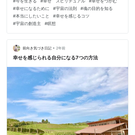
#
今を生きる
#
幸せ スピリチュアル
#
幸せをつかむ
幸せになれる、 と思うのは幻想だ、と知っていますか？
#
幸せになるために
#
宇宙の法則
#
魂の目的を知る
エゴは「まずはこの問題をどうにかするべきだ」 と言う
#
本当にしたいこと
#
幸せを感じるコツ
でしょう。 でもそれをしている限り、 もし今ある問題を
#
宇宙の創造主
#
瞑想
全て解決できたとしても、 幸せになるのは永遠に「いつ
か」のままになる エゴのからくりについて、 今日は魂の
成り…
•
前向き気づき日記
2年前
幸せを感じられる自分になる7つの方法