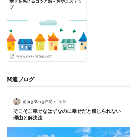
幸せを感じるコツと詩 - おやこステッ
プ
www.oyakostep.com
関連ブログ
•
前向き気づき日記
1年前
そこそこ幸せなはずなのに幸せだと感じられない
理由と解決法