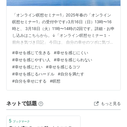
「オンライン瞑想セミナー1」2025年春の「オンライン
瞑想セミナー1」の受付中です♪3月16日（日）13時〜16
時と、 3月18日（火）11時〜14時の2回です。詳細・お申
し込みはこちらから。↓「オンライン瞑想セミナー１ -
前向き気づき日記」 今日は、 自分の幸せのツボに気づく
ことで、 この先の人生をずっと幸せでいることができ
#
幸せを感じて生きる
#
幸せを感じにくい
る、 というお話です。 自分の幸せのツボを知っている
#
幸せを感じやすい人
#
幸せを感じられない
と、 それを楽しむことで、 常に自分を満たすことができ
#
幸せを感じたい
#
幸せを感じるコツ
ます。 そんな幸せのツボはハードルが低い方が 簡単です
#
幸せを感じるハードル
#
自分を満たす
が、 今日は誰にとってもハードルがないほどの 究極のツ
#
自分を幸せにする
#
瞑想
ボをご紹介しましょう。 ぜひ参考にしてみてくださいね
(^…
ネットで話題
もっと見る
5
ブックマーク