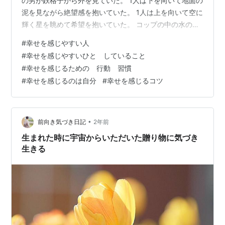
の男が鉄格子から外を見ていた。 1人は下を向いて地面の
泥を見ながら絶望感を抱いていた。 1人は上を向いて空に
輝く星を眺めて希望を抱いていた。 コップの中の水の話
だとか、 似たようなストーリーは何度も聞いたことがあ
#
幸せを感じやすい人
りますよね ありふれていて、さらっと聞き流してしまい
#
幸せを感じやすいひと していること
がちですが こここそが「幸せな自分」と「不幸な自分」
#
幸せを感じるための 行動 習慣
との分かれ道なのだと感じます 自己肯定感って何？ 自分
#
幸せを感じるのは自分
#
幸せを感じるコツ
は大丈夫 そう思えたならば、ラクですよね でも、 「遺
伝」であまり幸せを感じられないタイプに生まれてしま
った…
•
前向き気づき日記
2年前
生まれた時に宇宙からいただいた贈り物に気づき
生きる