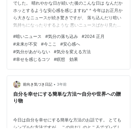
でした。 晴れやかな日が続いた後のこんな日は なんだか
ホッとするような安心感を感じますね^ ^ 今年はお正月か
ら大きなニュースが続き驚きですが、 落ち込んだり暗い
気持ちになったりするような 悪いニュースばかり見たり
聞いたりしないで、 状況に合わせて自分にできることは
#
暗いニュース
#
気分の落ち込み
#
2024 正月
ないか考え、 行動できることはしながら、 同時に今ここ
#
未来が不安
#
今ここ
#
安心感へ
にある世界の美しいことに 気づいていたいですね。 どこ
#
気分があがらない
#
気分を変える方法
かや誰かに大変なことがあった時に、 自分の意識を悲し
#
幸せを感じるコツ
#
瞑想 効果
みや不幸にフォーカスし、 その中に自分を留めることも
違いますし、 まるで他人事で無視するのも違いますが、
そのせいで自分や…
•
前向き気づき日記
3年前
自分を幸せにする簡単な方法〜自分や世界への贈
り物