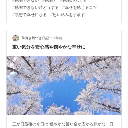
#
感謝できない
#
感謝力
#
感謝がふえる
(^^) ・ 今日はキリっと澄んだ冬の空気が 新鮮で美しい一
#
感謝できない時どうする
#
幸せを感じるコツ
日でした。 今年は暖冬でずっと10度を超え暖かかったの
#
瞑想で幸せになる
#
思い込みを手放す
ですが、 昨日から寒くなり、 今日の最高気温が5度、最
低気温が0度と ようやく本気の冬が来た！という感じで
なんだかワ…
•
前向き気づき日記
3年前
重い気分を安心感や穏やかな幸せに
三が日最後の今日は 穏やかな曇り空が広がる静かな一日