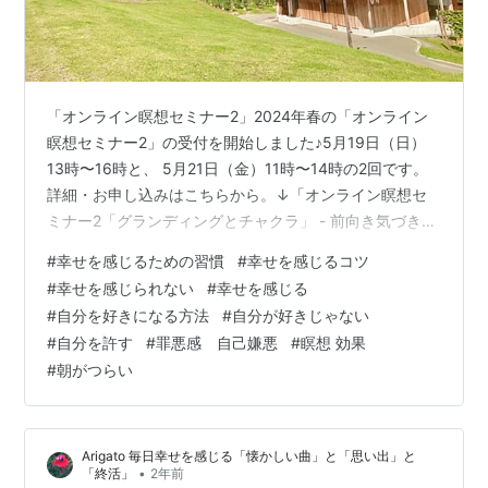
「オンライン瞑想セミナー2」2024年春の「オンライン
瞑想セミナー2」の受付を開始しました♪5月19日（日）
13時〜16時と、 5月21日（金）11時〜14時の2回です。
詳細・お申し込みはこちらから。↓「オンライン瞑想セ
ミナー2「グランディングとチャクラ」 - 前向き気づき日
記」 今日は、 朝起きるのが辛い、人生が楽しくない、
#
幸せを感じるための習慣
#
幸せを感じるコツ
幸せを感じられない、 好きなことやワクワクすることも
#
幸せを感じられない
#
幸せを感じる
わからない、 自分が好きになれない・・・ そんな辛い状
#
自分を好きになる方法
#
自分が好きじゃない
態から 幸せを感じられるようになる、 自分を好きになる
#
自分を許す
#
罪悪感 自己嫌悪
#
瞑想 効果
ための 7つの方法をご紹介します。 これは今それなりに
#
朝がつらい
幸せを感じている方でも、 振り返ってみたり、 取り入れ
た…
Arigato 毎日幸せを感じる「懐かしい曲」と「思い出」と
•
「終活」
2年前