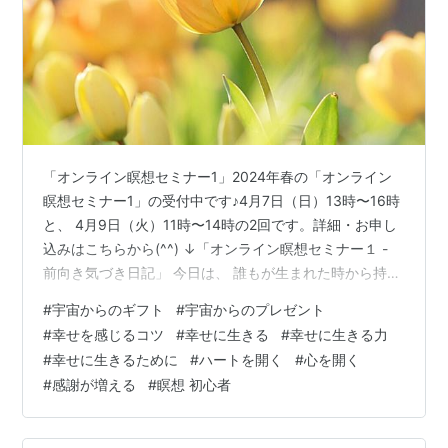
「オンライン瞑想セミナー1」2024年春の「オンライン
瞑想セミナー1」の受付中です♪4月7日（日）13時〜16時
と、 4月9日（火）11時〜14時の2回です。詳細・お申し
込みはこちらから(^^) ↓「オンライン瞑想セミナー１ -
前向き気づき日記」 今日は、 誰もが生まれた時から持っ
ている 宇宙からの贈り物に気づく、というお話です。 私
#
宇宙からのギフト
#
宇宙からのプレゼント
たちはみんな気づかないところで 本当にたくさんの贈り
#
幸せを感じるコツ
#
幸せに生きる
#
幸せに生きる力
物を 色んなところから受け取って生きています。 それは
#
幸せに生きるために
#
ハートを開く
#
心を開く
経済的物質的なこともそうですが、 人との出会いやつな
#
感謝が増える
#
瞑想 初心者
がり、 学びの機会や導き、 たくさんの笑顔や喜び、感
動・・・。 辛いことや悲しいことも、 ずっと先で感謝…