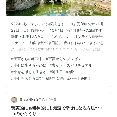
2024年秋「オンライン瞑想セミナー1」受付中です♪ 9月
29日（日）13時〜と、 10月1日（火）11時〜の2回です
詳細・お申し込みはこちらから。↓ 「オンライン瞑想セ
ミナー１ - 前向き気づき日記」 皆様にお会いできるのを
楽しみにしていますね(^^) ＊＊＊＊＊ 今日から夫と旅行
で、 今回は岡山県の倉敷に来ています♪ 岡山の皆様、お
#
宇宙からのギフト
#
宇宙からのプレゼント
邪魔しています(^^)！ 倉敷を訪れるのは人生で3回目なの
#
幸せに生きるために
#
豊かさ スピリチュアル
ですが、 前回はもう15年？20年？前なので、 随分久し
#
幸せを感じて生きる
#
誕生日
#
感謝
ぶりで、 美術館が素敵だったのはよく覚えていたのです
#
幸せを感じるコツ
#
瞑想 効果
#
ハートを開く
が、 （私が行ったことのある中で 日本で一番好きな美術
館です♪） 来てみると、美観地区の街並み…
•
前向き気づき日記
2年前
現実的にも精神的にも最速で幸せになる方法〜エ
ゴのからくり