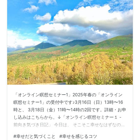
「オンライン瞑想セミナー1」2025年春の「オンライン
瞑想セミナー1」の受付中です♪3月16日（日）13時〜16
時と、 3月18日（金）11時〜14時の2回です。詳細・お申
し込みはこちらから。↓「オンライン瞑想セミナー１ -
前向き気づき日記」 今日は、 そこそこ幸せなはずなのに
幸せだと感じられない理由と解決法についてお話ししま
#
幸せだと気づくこと
#
幸せを感じるコツ
す。 この理由も、解決方法もとてもシンプルです。 でも