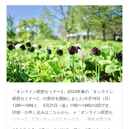
「オンライン瞑想セミナー2」2024年春の「オンライン
瞑想セミナー2」の受付を開始しました♪5月19日（日）
13時〜16時と、 5月21日（金）11時〜14時の2回です。
詳細・お申し込みはこちらから。↓「オンライン瞑想セ
ミナー2「グランディングとチャクラ」 - 前向き気づき日
記」 みなさまは、 問題や悩み、不安を全部クリアすれば