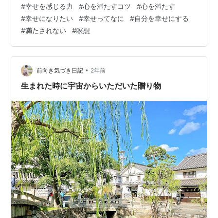
#
幸せを感じる力
#
心を満たすコツ
#
心を満たす
普段あまりやっていない人が多いようです。 今日はわか
#
幸せになりたい
#
幸せってなに
#
自分を幸せにする
りやすくシンプルに書いてみました。 ぜひ参考にしてみ
#
満たされない
#
瞑想
てくださいね(^^) ・ 今日も冬の澄んだ太陽の光が輝く美
しい一日でした。 外は寒いぞ〜と思いながら出てみる
と…
•
前向き気づき日記
2年前
生まれた時に宇宙からいただいた贈り物