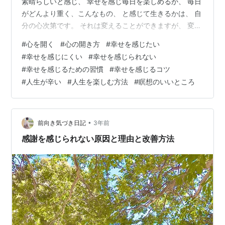
素晴らしいと感じ、 幸せを感じ毎日を楽しめるか、 毎日
がどんより重く、こんなもの、 と感じて生きるかは、 自
分の心次第です。 それは変えることができますが、 変え
ることができるのは自分だけです。 どうすれば変えられ
#
心を開く
#
心の開き方
#
幸せを感じたい
るのか？ どう違うのか？ どう変化していくのか？につい
#
幸せを感じにくい
#
幸せを感じられない
て 書きましたので、 ぜひ最後まで読んでみてくださいね
#
幸せを感じるための習慣
#
幸せを感じるコツ
(^^) ・ 今日も冬らしいツンと澄んだ空気が心地よい 美し
#
人生が辛い
#
人生を楽しむ方法
#
瞑想のいいところ
い一日でした。 地域によっては かなり雪が降ったところ
もあったようですが、 みなさまのお住まいの地域はいか
がでし…
•
前向き気づき日記
3年前
感謝を感じられない原因と理由と改善方法