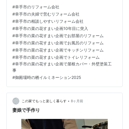
ソング。 男５５歳にもなると何も感じなくなってきて さ
#
幸手市のリフォーム会社
みしい気はしますが、ただ音楽などを聴くと 「そんな時
#
幸手市の夫婦で営むリフォーム会社
期ですね」と思うものです。 少し前に家族で出かけたと
#
幸手市の相談しやすいリフォーム会社
きに寄ってみたのが イルミネーション。 かなり壮大で感
#
幸手市の菜の花すまい企画10年目に突入
激もしましたけど、 すごくきれいでした。 イルミネーシ
#
幸手市の菜の花すまい企画でお部屋のリフォーム
ョンのトンネルもくぐりましたが、 まさに別世界でし
#
幸手市の菜の花すまい企画でお風呂のリフォーム
た。 ↑ 食事をした場…
#
幸手市の菜の花すまい企画でキッチンリフォーム
#
幸手市の菜の花すまい企画でトイレリフォーム
#
幸手市の菜の花すまい企画で屋根カバー・外壁塗装工
事
#
御殿場時の栖イルミネーション2025
•
この家でもっと楽しく暮らす
8ヶ月前
妻娘で手作り