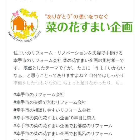
住まいのリフォーム・リノベーションを夫婦で手掛ける
幸手市のリフォーム会社 菜の花すまい企画の川村孝一で
す。 漠然としたテーマですが、 たまに「うまくいかない
なぁ」と思うことってありますよね？ 自分ではしっかり
準備をしたつもりなのに ちょっと足りなかったり、ちょ
っとしたミスが起きたり。 以前はもっともっとしっかり
#
幸手市のリフォーム会社
準備をしようと 自分に厳しく追い詰めていたような気が
#
幸手市の夫婦で営むリフォーム会社
します。 するとまたうまくいかなくなった時に 自分はダ
#
幸手市の相談しやすいリフォーム会社
メだなぁ～と落ち込んだりしてました。 でもこの数年
#
幸手市の菜の花すまい企画10年目に突入
は、 今自分が出来る最善の準備をして、 自分ではどうに
#
幸手市の菜の花すまい企画でお部屋のリフォーム
も出来ないことや変えられないこと、 起きてもいないこ
#
幸手市の菜の花すまい企画でお風呂のリフォーム
とで悩むのはやめようと …