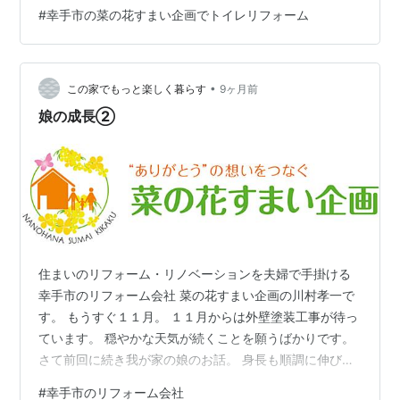
#
幸手市の菜の花すまい企画でトイレリフォーム
•
この家でもっと楽しく暮らす
9ヶ月前
娘の成長②
住まいのリフォーム・リノベーションを夫婦で手掛ける
幸手市のリフォーム会社 菜の花すまい企画の川村孝一で
す。 もうすぐ１１月。 １１月からは外壁塗装工事が待っ
ています。 穏やかな天気が続くことを願うばかりです。
さて前回に続き我が家の娘のお話。 身長も順調に伸び、
１５５ｃｍを超す勢いで成長中！ たまにですが、後ろ姿
#
幸手市のリフォーム会社