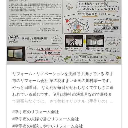
リフォーム・リノベーションを夫婦で手掛けている 幸手
市のリフォーム会社 菜の花すまい企画の川村孝一です。
やっと日曜日。 なんだか毎日がせわしなくて忙しさに追
われている感じです。 9月は弊社の決算月なので最後ま
で頑張らなくては。 さて弊社オリジナル（手作りの）新
聞折り込みチラシ すまいのレシピ最新号が今日発行され
#
幸手市のリフォーム会社
ました。 今回のレシピ（施工事例）は内窓です。 ↑ ほと
#
幸手市の夫婦で営むリフォーム会社
んど手書きの文と挿絵、写真で構成されていて結構評判
#
幸手市の相談しやすいリフォーム会社