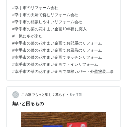
た。 夏の暑さが尋常ではない分、 寒くなってくると寒さ
#
幸手市のリフォーム会社
が身体に堪えます。 2月生まれなので寒さに強そうな感
#
幸手市の夫婦で営むリフォーム会社
じですが、 暖かい方がいいなと歳を重ねるごとに実感し
#
幸手市の相談しやすいリフォーム会社
ます。 我が家の庭の秋もあっという間に終わった感じで
#
幸手市の菜の花すまい企画10年目に突入
今は一面に落ち葉が。 「一気に冬が来ましたね」と感じ
#
一気に冬が来た
ます。 ↑ 毎日妻が落ち葉片づけをしてくれています。落
#
幸手市の菜の花すまい企画でお部屋のリフォーム
葉で木々も寂しくなりまし…
#
幸手市の菜の花すまい企画でお風呂のリフォーム
#
幸手市の菜の花すまい企画でキッチンリフォーム
#
幸手市の菜の花すまい企画でトイレリフォーム
#
幸手市の菜の花すまい企画で屋根カバー・外壁塗装工事
•
この家でもっと楽しく暮らす
8ヶ月前
無いと困るもの