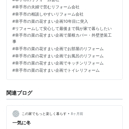
後まで我が家で過ごしたいから」 という思いが強くリフ
#
幸手市の夫婦で営むリフォーム会社
ォーム工事を依頼される方が増えています。 先日までお
#
幸手市の相談しやすいリフォーム会社
世話になった外壁塗装の８０代夫婦のお客様は ４年ほど
#
幸手市の菜の花すまい企画10年目に突入
まえに「物騒だから窓に面格子をつけてほしい」と依頼
#
リフォームして安心して最後まで我が家で暮らしたい
されて お付き合いが始まりましたが、当時は 「あと数年
#
幸手市の菜の花すまい企画で屋根カバー・外壁塗装工
しか生きてないからこのまま…
事
#
幸手市の菜の花すまい企画でお部屋のリフォーム
#
幸手市の菜の花すまい企画でお風呂のリフォーム
#
幸手市の菜の花すまい企画でキッチンリフォーム
#
幸手市の菜の花すまい企画でトイレリフォーム
関連ブログ
•
この家でもっと楽しく暮らす
8ヶ月前
一気に冬