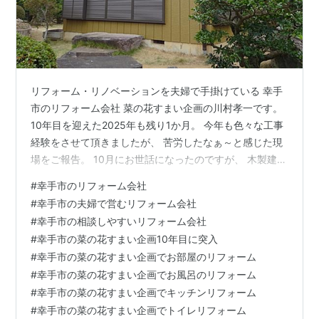
リフォーム・リノベーションを夫婦で手掛けている 幸手
市のリフォーム会社 菜の花すまい企画の川村孝一です。
10年目を迎えた2025年も残り1か月。 今年も色々な工事
経験をさせて頂きましたが、 苦労したなぁ～と感じた現
場をご報告。 10月にお世話になったのですが、 木製建具
（木製の枠にガラスが入ったサッシ）から アルミサッ
#
幸手市のリフォーム会社
シ・アルミ雨戸に交換する工事。しかも4窓。 工事途中
#
幸手市の夫婦で営むリフォーム会社
に追加で外壁の張替え工事も。 これは初めて経験した工
#
幸手市の相談しやすいリフォーム会社
事で本当に勉強になりました。 お客様からも了解を頂い
#
幸手市の菜の花すまい企画10年目に突入
ているので後日HPの施工事例に 掲載できると思います
#
幸手市の菜の花すまい企画でお部屋のリフォーム
が、夫婦で苦労しました。 何が大変だったか。 木造建築
#
幸手市の菜の花すまい企画でお風呂のリフォーム
の基本はわかって…
#
幸手市の菜の花すまい企画でキッチンリフォーム
#
幸手市の菜の花すまい企画でトイレリフォーム