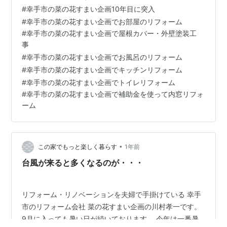
もいいのです。特に女性から。 7月にお世話になったお
#
幸手市の菜の花すまい企画10年目に突入
客様の内窓への評価が 私たちの想像を超えるくらい高い
#
幸手市の菜の花すまい企画でお部屋のリフォーム
評価だったので 早速皆様にお届けしようと制作しまし
#
幸手市の菜の花すまい企画で屋根カバー・外壁塗装工
た。 内窓のイメージは冬 …
事
#
幸手市の菜の花すまい企画でお風呂のリフォーム
#
幸手市の菜の花すまい企画でキッチンリフォーム
#
幸手市の菜の花すまい企画でトイレリフォーム
#
幸手市の菜の花すまい企画で補助金を使って内窓リフォ
ーム
•
この家でもっと楽しく暮らす
1年前
台風が来ると多くなるのが・・・