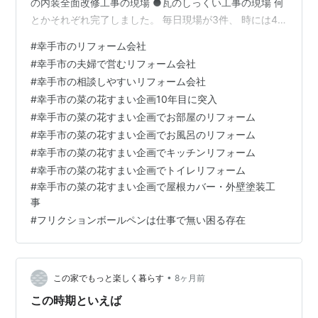
の内装全面改修工事の現場 ●瓦のしっくい工事の現場 何
とかそれぞれ完了しました。 毎日現場が3件、 時には4
件と重なった日々を送っていましたので 私たち夫婦二人
#
幸手市のリフォーム会社
で手分けしながら対応し 頑張った甲斐がありました。 も
#
幸手市の夫婦で営むリフォーム会社
ちろんそれには業者さんたちの 協力があってこそです。
#
幸手市の相談しやすいリフォーム会社
感謝です。 仕事をする上で私たちにとって手帳は必須で
#
幸手市の菜の花すまい企画10年目に突入
す。 毎年愛用している手帳があり、先日来年の手帳も購
#
幸手市の菜の花すまい企画でお部屋のリフォーム
入済。 それと併せて無いと困るのが フリクションペン
#
幸手市の菜の花すまい企画でお風呂のリフォーム
ご存じ書いても消…
#
幸手市の菜の花すまい企画でキッチンリフォーム
#
幸手市の菜の花すまい企画でトイレリフォーム
#
幸手市の菜の花すまい企画で屋根カバー・外壁塗装工
事
#
フリクションボールペンは仕事で無い困る存在
•
この家でもっと楽しく暮らす
8ヶ月前
この時期といえば