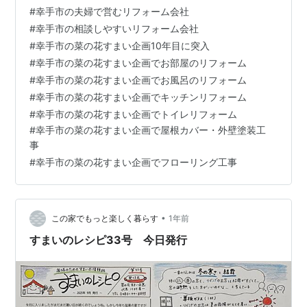
など妻と間違えることもある私です。 小学校卒業までに
#
幸手市の夫婦で営むリフォーム会社
１６０ｃｍまでいきそうな予感が。 でも身体だけでなく
#
幸手市の相談しやすいリフォーム会社
心の面も成長がみられます。 先日は庭の草刈りを妻と一
#
幸手市の菜の花すまい企画10年目に突入
緒に手伝ってくれました。 「よしやろう！」と決めると
#
幸手市の菜の花すまい企画でお部屋のリフォーム
キッチリやってくれる性格。 ↑ 芝刈り機を使いこなし頑
#
幸手市の菜の花すまい企画でお風呂のリフォーム
張ってくれました そし…
#
幸手市の菜の花すまい企画でキッチンリフォーム
#
幸手市の菜の花すまい企画でトイレリフォーム
#
幸手市の菜の花すまい企画で屋根カバー・外壁塗装工
事
#
幸手市の菜の花すまい企画でフローリング工事
•
この家でもっと楽しく暮らす
1年前
すまいのレシピ33号 今日発行