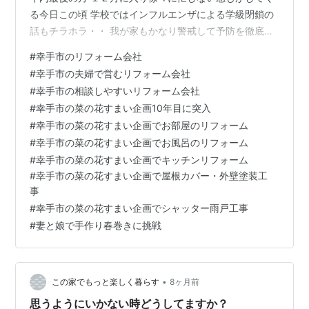
る今日この頃 学校ではインフルエンザによる学級閉鎖の
話もチラホラ・・ 我が家もかなり警戒して予防を徹底し
ています。 手洗いうがいだけでなく、こまめに歯磨きし
#
幸手市のリフォーム会社
たりなどの 衛生面はもちろんですが、 夜更かしをせず
#
幸手市の夫婦で営むリフォーム会社
（めざせ睡眠時間８時間以上） 栄養とバランスの良い食
#
幸手市の相談しやすいリフォーム会社
事 すこし運動・・と言っても現場での動きだけですが。
#
幸手市の菜の花すまい企画10年目に突入
そんな中でも食事だけは気を付けていますが 先日妻と娘
#
幸手市の菜の花すまい企画でお部屋のリフォーム
が手作り春巻きに挑戦してくれました。 ↑ 背が伸びた娘
#
幸手市の菜の花すまい企画でお風呂のリフォーム
最近パッと見では妻と…
#
幸手市の菜の花すまい企画でキッチンリフォーム
#
幸手市の菜の花すまい企画で屋根カバー・外壁塗装工
事
#
幸手市の菜の花すまい企画でシャッター雨戸工事
#
妻と娘で手作り春巻きに挑戦
•
この家でもっと楽しく暮らす
8ヶ月前
思うようにいかない時どうしてますか？