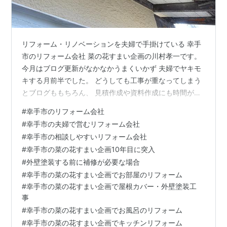
リフォーム・リノベーションを夫婦で手掛けている 幸手
市のリフォーム会社 菜の花すまい企画の川村孝一です。
今月はブログ更新がなかなかうまくいかず 夫婦でヤキモ
キする月前半でした。 どうしても工事が重なってしまう
とブログももちろん、 見積作成や資料作成にも時間がか
かってしまいます。 二人でやっているので、効率や生産
#
幸手市のリフォーム会社
性をあげようと 色々工夫しているのですがまだまだで
#
幸手市の夫婦で営むリフォーム会社
す。 さて今月から幸手市内で塗装工事現場がスタートし
#
幸手市の相談しやすいリフォーム会社
ています。 塗装工事とは言っても築年数が経っているお
#
幸手市の菜の花すまい企画10年目に突入
宅では どうしても経年劣化が激しい箇所があり、塗装が
#
外壁塗装する前に補修が必要な場合
出来る状態まで 補修をすることが多くなります。 ↑ 外壁
#
幸手市の菜の花すまい企画でお部屋のリフォーム
のヒビ モルタル外壁に多…
#
幸手市の菜の花すまい企画で屋根カバー・外壁塗装工
事
#
幸手市の菜の花すまい企画でお風呂のリフォーム
#
幸手市の菜の花すまい企画でキッチンリフォーム