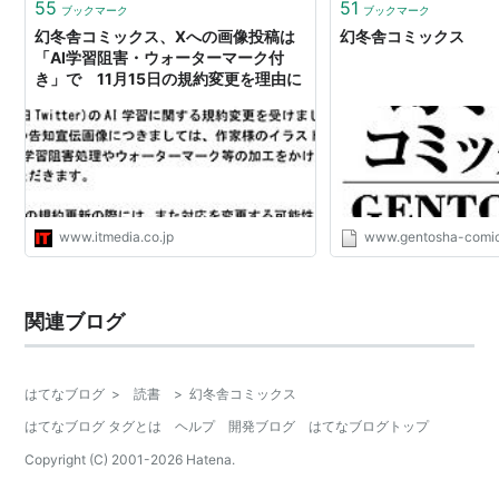
55
51
ブックマーク
ブックマーク
幻冬舎コミックス、Xへの画像投稿は
幻冬舎コミックス
「AI学習阻害・ウォーターマーク付
き」で 11月15日の規約変更を理由に
www.itmedia.co.jp
www.gentosha-comic
関連ブログ
はてなブログ
>
読書
>
幻冬舎コミックス
はてなブログ タグとは
ヘルプ
開発ブログ
はてなブログトップ
Copyright (C) 2001-
2026
Hatena.