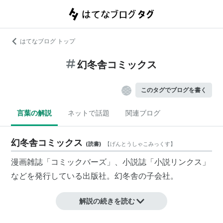
はてなブログ トップ
幻冬舎コミックス
このタグでブログを書く
言葉の解説
ネットで話題
関連ブログ
幻冬舎コミックス
(
読書
)
【
げんとうしゃこみっくす
】
漫画雑誌「
コミックバーズ
」、小説誌「
小説リンクス
」
などを発行している出版社。幻冬舎の子会社。
解説の続きを読む
*
リスト
：
リスト::出版社