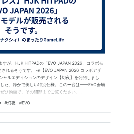
、HJK HITPADの「EVO JAPAN 2026」コラボモ
れるそうです。 📣【EVO JAPAN 2026 コラボデザ
Dスペシャルエディションのデザイン【幻夜】を公開しまし
した、静かで美しい特別仕様。この一台は——EVO会場
。ぜひ動画で、その細部までご覧ください。
om/pATopk1ST2 — HJK_Gaming (@HJK_Gaming_JP)
D
#
幻夜
#
EVO
板アー…