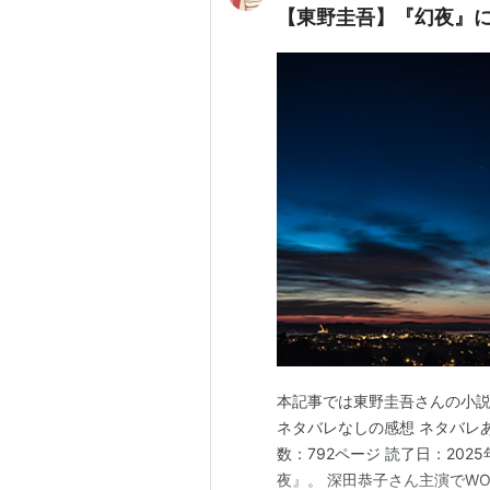
【東野圭吾】『幻夜』
本記事では東野圭吾さんの小説
ネタバレなしの感想 ネタバレあ
数：792ページ 読了日：20
夜』。 深田恭子さん主演でW