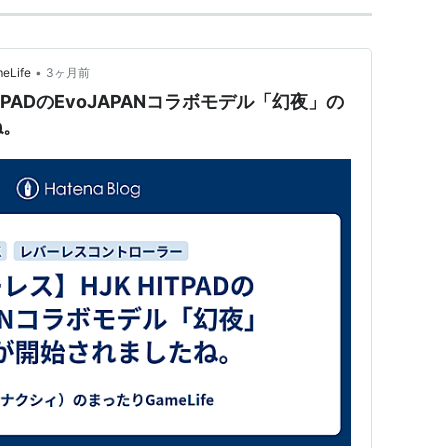
•
Life
3ヶ月前
TPADのEvoJAPANコラボモデル「幻夜」の
ね。