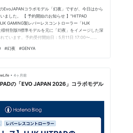
ADのEvoJAPANコラボモデル「幻夜」ですが、今日はから
ました。 【 予約開始のお知らせ 】"HITPAD
Ver"HJK GAMING製レバーレスコントローラー「HJK
2026仕様特別版!!標準モデルを元に「幻夜」をイメージした深
ています。予約受付開始日：5月11日 17:00〜…
jZ — HID-Labs (@hid_labs) 2026年5月11日 予約について
D
#
幻夜
#
GENYA
•
Life
4ヶ月前
PADの「EVO JAPAN 2026」コラボモデル
。