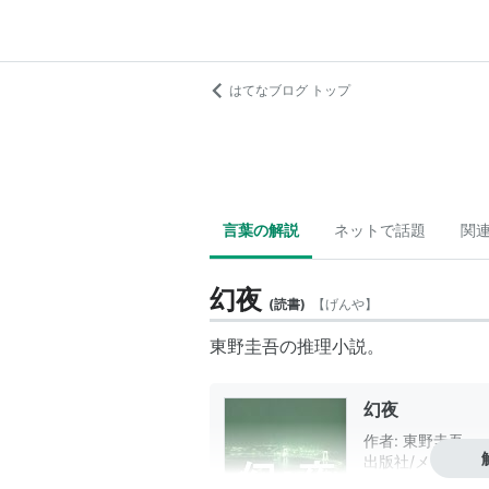
はてなブログ トップ
言葉の解説
ネットで話題
関
幻夜
(
読書
)
【
げんや
】
東野圭吾
の推理小説。
幻夜
作者:
東野圭吾
出版社/メーカー:
発売日:
2004/01/