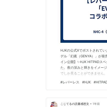
HJKの公式Xでポストされていますが
デル「幻夜（GENYA）」が発売さ
イン公開】✨HJK HITPA
た。夜の深みと輝きをイメージ
でしか見ることができません
#HJKHITPAD… pic.twitter.c
#
レバーレス
#
HJK
#
HITPA
2026年4月20日 幻想的な天
•
こじてるの読書感想文
1年前