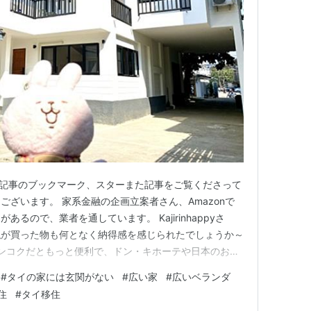
日の記事のブックマーク、スターまた記事をご覧くださって
ざいます。 家系金融の企画立案者さん、Amazonで
るので、業者を通しています。 Kajirinhappyさ
私が買った物も何となく納得感を感じられたでしょうか～
恐らくバンコクだともっと便利で、ドン・キホーテや日本のお店
す。 モルさん、おーいお茶のほうじ茶いいですよね～
#
タイの家には玄関がない
#
広い家
#
広いベランダ
一で飲んでいます(*´艸`*) さて、私の韓国人が今月初
住
#
タイ移住