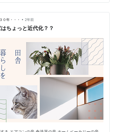
•
３０年・・・
2年前
家はちょっと近代化？？
する エアコンの音 食洗器の音 ホームベーカリーの音