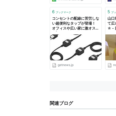
6
5
ブックマーク
ブ
コンセントの配線に苦労しな
山口
い超便利なタップが登場！
て広
オフィスや広い家に激オスス
☆ 
メ|ガジェット通信 GetNews
スメ
getnews.jp
no
関連ブログ