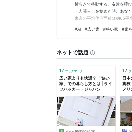
横歩きで移動する。友達を呼び
一人暮らしを始めた時、あな
東京の平均住宅面積は約65平
私たちにとって、「部屋が狭
#
AI
#
広い家
#
狭い家
#
家
に、同じ広さの部屋でも「広く
は、家は物理的に広くしなくて
ネットで話題
17
12
ブックマーク
ブ
広い家よりも快適？ 「狭い
日本
家」での暮らし方とは | ライ
糞狭
フハッカー・ジャパン
メリ
いい 
www.lifehacker.jp
n