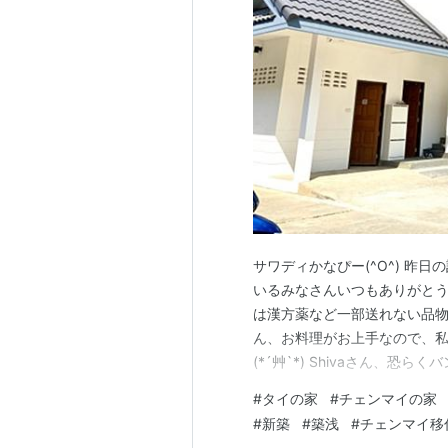
サワディかなぴー(^O^) 昨
いるみなさんいつもありがとうご
は漢方薬など一部送れない品物があ
ん、お料理がお上手なので、
(*´艸`*) Shivaさん、
も多いので日本感覚かと思いま
#
タイの家
#
チェンマイの家
いつもブログ記事を書きながら朝
#
新築
#
築浅
#
チェンマイ移
めにチェンマイ…