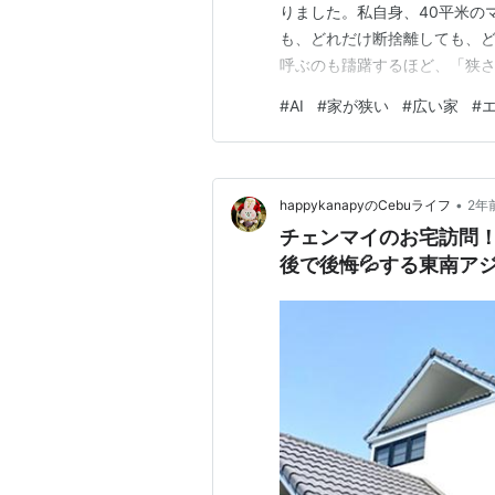
りました。私自身、40平米の
も、どれだけ断捨離しても、
呼ぶのも躊躇するほど、「狭さ
見上げて気づいてしまいまし
#
AI
#
家が狭い
#
広い家
#
ました。 それは、エアコンで
横幅80cm以上もあるあの存
•
happykanapyのCebuライフ
2年
チェンマイのお宅訪問
後で後悔💦する東南ア