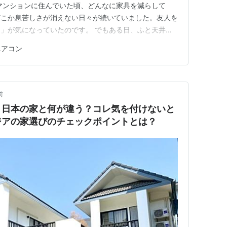
マンションに住んでいた頃、どんなに家具を減らして
どこか息苦しさが消えない日々が続いていました。友人を
」が気になっていたのです。 でもある日、ふと天井を
た。部屋を狭く見せていた「最大の犯人」が、そこにあり
エアコン
した。 壁の上部に鎮座する、あの白い箱。高さ30cm、
在が、視線を遮り、…
前
！日本の家と何が違う？コレ気を付けないと
ジアの家選びのチェックポイントとは？