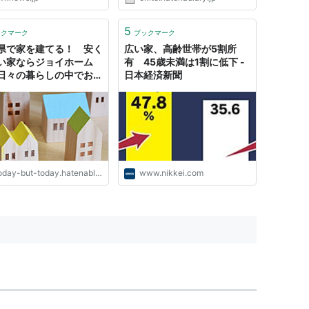
5
ックマーク
ブックマーク
県で家を建てる！ 安く
広い家、高齢世帯が5割所
い家ならジョイホーム
有 45歳未満は1割に低下 -
- 日々の暮らしの中でおス
日本経済新聞
したいこと
day-but-today.hatenablog.com
www.nikkei.com