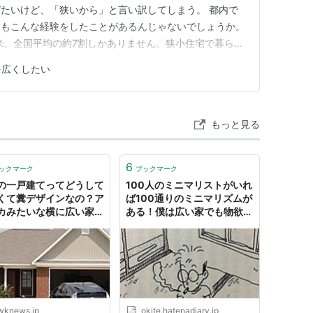
たいけど、「狭いから」と言い訳してしまう。 都内で
たもこんな経験をしたことがあるんじゃないでしょうか。
米。全国平均の約7割しかありません。狭小住宅で暮らす
い」というのは避けられない現実です。でも、面白いこと
を広くしたい
感じる部屋」と「狭く感じる部屋」があるんです。 実
も、広く"見せ…
もっと見る
6
ックマーク
ブックマーク
の一戸建てってどうして
100人のミニマリストがいれ
くて糞デザインなの？ア
ば100通りのミニマリズムが
カみたいな横に広い家が
ある！僕は広い家でも物欲が
: 哲学ニュースnwk
出ないからゲストハウスに住
みたい！ - Ａ１理論はミニマ
リスト
wknews.jp
okite.hatenadiary.jp