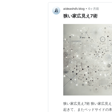
•
aideashd’s blog
6ヶ月前
狭い家広見え7術
狭い家広見え7術 狭い家広見え
起きて、またベッドサイドの