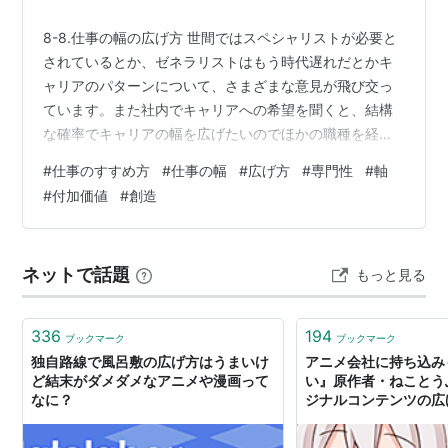
8-8.仕事の幅の広げ方 世間ではスペシャリストが必要と
されているとか、ゼネラリストはもう時代遅れだとかキ
ャリアのパターンについて、さまざまな意見が飛び交っ
ています。また社内でキャリアへの希望を聞くと、結構
な確率でキャリアの幅を広げたいのでほかの職種を経験
したい、という方がいます。 キャリアは人それぞれであ
#
仕事のすすめ方
#
仕事の幅
#
広げ方
#
専門性
#
軸
り、また綿密に計画したからといって、そのとおりにな
#
付加価値
#
創造
るわけでもないのですが、実態をしっかりと踏まえたう
えで考えるということは大切なことですので、わが国の
状況を見てみましょう。 少々古いデータにはなるのです
ネットで話題
もっと見る
が、連合総研が1995年に実施した「新しい働き方に関す
る個人調査」によると、企業内キャリア…
336
194
ブックマーク
ブックマーク
独自路線で風呂敷の広げ方はうまいけ
アニメ会社に持ち込み
ど結末がダメダメなアニメや漫画って
い』原作者・ねことう
なに？
ジナルコンテンツの広